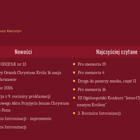
usz Kiersztyn
Nowości
Najczęściej czytane
 ODIJChK nr 13
Pro memoria 19
 Orszak Chrystusa Króla 16 maja
Pro memoria 4
arszawie
Droga do paszczy smoka, część II
oc 2026
Pro memoria 16
cja z 9. rocznicy proklamacji
III Ogólnopolski Konkurs "Jezus C
owego Aktu Przyjęcia Jezusa Chrystusa
naszym Królem"
i Pana
3. Rocznica Intronizacji
ca Intronizacji - zaproszenie
ca Intronizacji