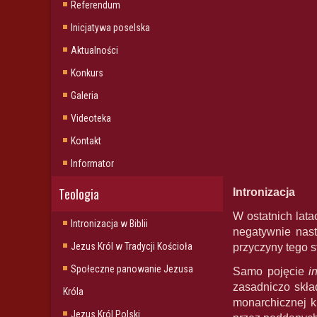
Referendum
Inicjatywa poselska
Aktualności
Konkurs
Galeria
Videoteka
Kontakt
Informator
Teologia
Intronizacja
W ostatnich lat
Intronizacja w Biblii
negatywnie nas
Jezus Król w Tradycji Kościoła
przyczyny tego s
Społeczne panowanie Jezusa
Samo pojęcie
i
zasadniczo skła
Króla
monarchicznej 
Jezus Król Polski