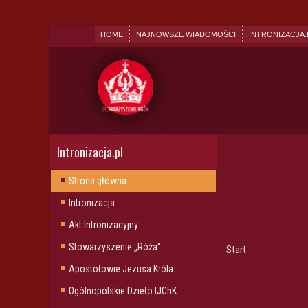
HOME
NAJNOWSZE WIADOMOŚCI
INTRONIZACJA.
Intronizacja.pl
Strona główna
Intronizacja
Akt Intronizacyjny
Stowarzyszenie „Róża"
Start
Apostołowie Jezusa Króla
Ogólnopolskie Dzieło IJChK