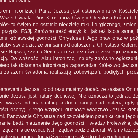
ami panowania.
rem Intronizacji Pana Jezusa jest ustanowiona w Kościele
 Wszechświata [Pius XI ustanowił święto Chrystusa Króla obch
niósł to święto na ostatnią niedzielę roku liturgicznego, zmi
przypis: FSJ]. Zarówno treść encykliki, jak też istota same
niu królewskiej godności Chrystusa i Jego praw oraz w po
ałoby stwierdzić, że ani sam akt ogłoszenia Chrystusa Królem,
 się Najświętszemu Sercu Jezusa bez równoczesnego uznania k
zacją. Do ważności Aktu Intronizacji należy zarówno ogłosze
iero tak dokonana Intronizacja zaprowadza Królestwo Jezusa
a zarazem świadomą realizacją zobowiązań, podjętych prze
nowaniu Jezusa, to od razu musimy dodać, że zasiada On na
nie Jezusa jest natury duchowej. Nie oznacza to jednak, ż
est wyższa od materialnej, a duch panuje nad materią (gdy j
ości osoby). Z tego względu duchowe władztwo Jezusa kieruj
. Panowanie Chrystusa nad człowiekiem przenika całą jego r
znanie bądź nieuznanie Jego godności i władzy królewskiej d
 rządził i jakie owoce tych rządów będzie zbierał. Wiemy też, ż
e potężną pomoc Ducha Świętego i łaskę do ich wypełnienia.