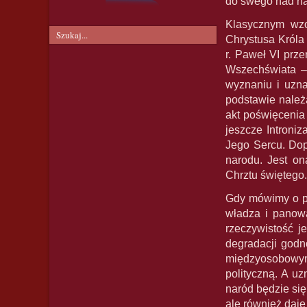
do swego nad n
Klasycznym wzo
Chrystusa Króla
r. Paweł VI prze
Wszechświata – 
wyznaniu i uzna
podstawie należ
akt poświęcenia
jeszcze Introni
Jego Sercu. Dop
narodu. Jest on
Chrztu świętego.
Gdy mówimy o pa
władza i panowa
rzeczywistość j
degradacji godn
międzyosobowymi
polityczną. A u
naród będzie się
ale również daj