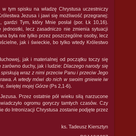
li w tym spisku na władzę Chrystusa uczestniczy
ólestwa Jezusa i jawi się możliwość przegranej:
 gardzi Tym, który Mnie posłał (por. Łk 10,16).
jednostki, lecz zasadniczo nie zmienia sytuacji
ana była nie tylko przez poszczególne osoby, lecz
cielne, jak i świeckie, bo tylko wtedy Królestwo
uchowej, jak i materialnej od początku toczy się
zarówno duchy, jak i ludzie:
Dlaczego narody się
spiskują wraz z nimi przeciw Panu i przeciw Jego
aigrawa. A wtedy mówi do nich w swoim gniewie iw
e, świętej mojej Górze
(Ps 2,1-6).
ezusa. Przez ostatnie pół wieku siłą narzucone
wiadczyło ogromu goryczy tamtych czasów. Czy
 do Intronizacji Chrystusa zostanie podjęte przez
ks. Tadeusz Kiersztyn