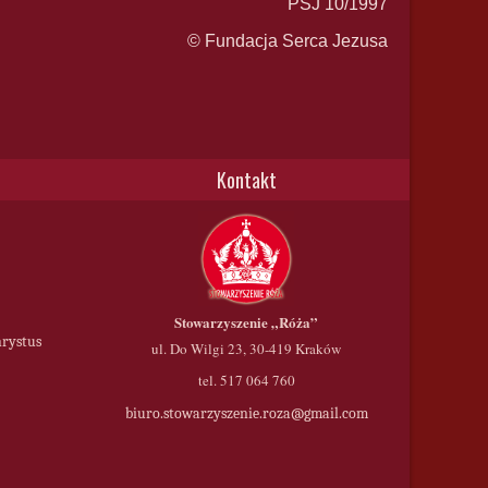
PSJ 10/1997
© Fundacja Serca Jezusa
Kontakt
Stowarzyszenie
„Róża”
hrystus
ul. Do Wilgi 23, 30-419 Kraków
tel. 517 064 760
biuro.stowarzyszenie.roza@gmail.com