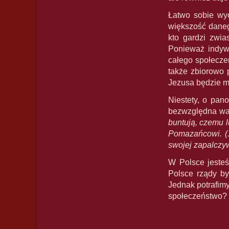
Łatwo sobie wyo
większość daneg
kto gardzi zwia
Ponieważ indywi
całego społeczeń
także zbiorowo 
Jezusa będzie m
Niestety, o pan
bezwzględna wal
buntują, czemu 
Pomazańcowi. (.
swojej zapalczyw
W Polsce jesteś
Polsce rządy b
Jednak potrafimy
społeczeństwo? T