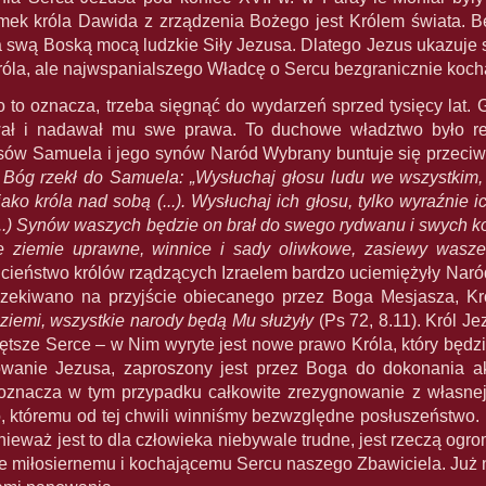
omek króla Dawida z zrządzenia Bożego jest Królem świata.
a swą Boską mocą ludzkie Siły Jezusa. Dlatego Jezus ukazuje s
Króla, ale najwspanialszego Władcę o Sercu bezgranicznie ko
o to oznacza, trzeba sięgnąć do wydarzeń sprzed tysięcy lat
wał i nadawał mu swe prawa. To duchowe władztwo było r
sów Samuela i jego synów Naród Wybrany buntuje się przeciw
Bóg rzekł do Samuela: „Wysłuchaj głosu ludu we wszystkim, c
ako króla nad sobą (...). Wysłuchaj ich głosu, tylko wyraźnie i
..) Synów waszych będzie on brał do swego rydwanu i swych koni 
e ziemie uprawne, winnice i sady oliwkowe, zasiewy wasze
ucieństwo królów rządzących Izraelem bardzo uciemiężyły Nar
czekiwano na przyjście obiecanego przez Boga Mesjasza, Kr
ziemi, wszystkie narody będą Mu służyły
(Ps 72, 8.11). Król Je
tsze Serce – w Nim wyryte jest nowe prawo Króla, który będzi
owanie Jezusa, zaproszony jest przez Boga do dokonania a
 oznacza w tym przypadku całkowite zrezygnowanie z własnej n
, któremu od tej chwili winniśmy bezwzględne posłuszeństwo.
ieważ jest to dla człowieka niebywale trudne, jest rzeczą ogr
ie miłosiernemu i kochającemu Sercu naszego Zbawiciela. Już n