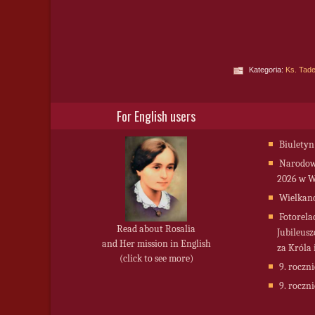
Kategoria:
Ks. Tade
For English users
Biuletyn
Narodowy
2026 w W
Wielkan
Fotorela
Read about Rosalia
Jubileusz
and Her mission in English
za Króla 
(click to see more)
9. roczni
9. roczni