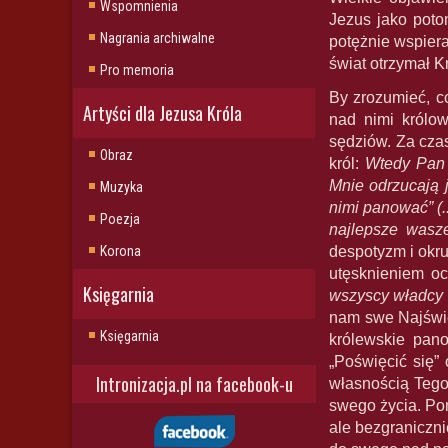
Wspomnienia
Jezus jako pot
Nagrania archiwalne
potężnie wspier
świat otrzymał 
Pro memoria
By zrozumieć, c
Artyści dla Jezusa Króla
nad nimi królo
sędziów. Za cza
Obraz
król:
Wtedy Pan 
Mnie odrzucają j
Muzyka
nimi panować” (.
Poezja
najlepsze wasz
Korona
despotyzm i okr
utęsknieniem o
Księgarnia
wszyscy władcy 
nam swe Najświę
Księgarnia
królewskie pan
„Poświęcić się”
Intronizacja.pl na facebook-u
własnością Tego
swego życia. Pon
ale bezgraniczn