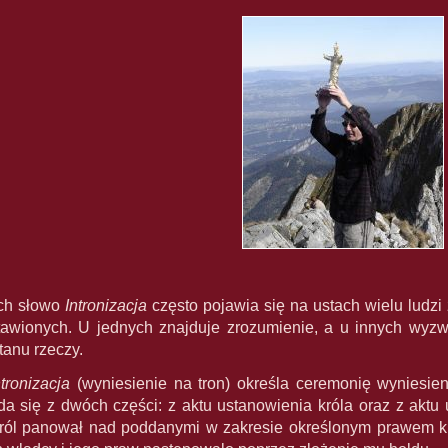
ach słowo
Intronizacja
często pojawia się na ustach wielu ludzi
tawionych. U jednych znajduje zrozumienie, a u innych wyz
tanu rzeczy.
ntronizacja
(wyniesienie na tron) określa ceremonię wyniesie
da się z dwóch części: z aktu ustanowienia króla oraz z akt
król panował nad poddanymi w zakresie określonym prawem 