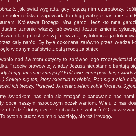
brazić, jak świat wygląda, gdy rządzą nim uzurpatorzy. Jeś
o społeczeństwa, zapowiada to długą walkę o nastanie tam Kr
stunami Królestwa Bożego, Mną gardzi, lecz kto mną gardzi,
dualne uznanie władzy królewskiej Jezusa zmienia sytuację 
stwa, dlatego jest rzeczą tak ważną, by Intronizacja dokonyw
przez cały naród. By była dokonana zarówno przez władze koś
ogło w danym państwie z całą mocą zaistnieć.
owanie nad światem dotyczy to zarówno jego rzeczywistości d
ka. Przeciw prawowitej władzy Jezusa nieustannie buntują się 
ludy knują daremne zamysły? Królowie ziemi powstają i władcy 
..) Śmieje się ten, który mieszka w niebie, Pan się z nich n
ości ich trwoży. Przecież Ja ustanowiłem sobie Króla na Syjoni
my świadkami nasilenia się zmagań o panowanie nad nami J
yły obce naszym narodowym oczekiwaniom. Wielu z nas doś
 zrobić dziś dobry użytek z odzyskanej wolności? Czy wezwanie
e pytania budzą we mnie nadzieję, ale też i trwogę.