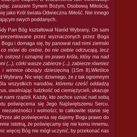
 Będąc zarazem Synem Bożym, Osobową Miłością,
ię jako Król świata-Odwieczna Miłość. Nie innego
chającym swych poddanych.
. Gdy Pan Bóg kształtował Naród Wybrany, On sam
eprezentowane przez wyznaczonych przez Boga
 Bogu i domaga się, by panował nad nimi ziemski
o mówi do ciebie, bo nie ciebie odrzucają, lecz
ch ostrzeż i oznajmij im prawo króla, który ma nad
(...), córki wasze zabierze (...), zabierze również
 i winnice obciąży dziesięciną
(1Sm 8).Wkrótce
ód Wybrany. Nic więc dziwnego, że z tak ogromnym
óla wszystkich narodów,
któremu cześć oddadzą
zus, uwalniając ludzkość od ciemiężycieli, ukazuje
e nami rządził. Każdy, kto zechce uznać nad sobą
ktu poświęcenia się Jego Najświętszemu Sercu.
iezależności i wolności; to całkowite stanie się
 Przez akt poświęcenia się dajemy Bogu prawo do
omnie istotną, że poświęcamy się nie komu innemu,
ic więcej Bóg nie mógł uczynić, by przekonać nas