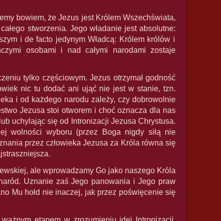
ajemy bowiem, że Jezus jest Królem Wszechświata,
 całego stworzenia. Jego władanie jest absolutne:
szym i de facto jedynym Władcą: Królem królów i
czymi osobami i nad całymi narodami zostaje
zeniu tylko częściowym. Jezus otrzymał godność
ek nic tu dodać ani ująć nie jest w stanie, tzn.
ieka i od każdego narodu zależy, czy dobrowolnie
estwo Jezusa stoi otworem i choć oznacza dla nas
b uchylając się od Intronizacji Jezusa Chrystusa.
j wolności wyboru (przez Boga nigdy siłą nie
ania przez człowieka Jezusa za Króla równa się
jstraszniejsza.
ólewskiej, ale wprowadzamy Go jako naszego Króla
y naród. Uznanie zaś Jego panowania i Jego praw
o Mu hołd nie inaczej, jak przez poświęcenie się
 ważnym etapem w zrozumieniu idei Intronizacji.