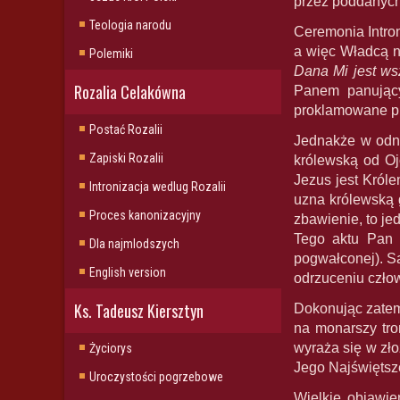
przez poddanych
Teologia narodu
Ceremonia Intro
a więc Władcą ni
Polemiki
Dana Mi jest ws
Rozalia Celakówna
Panem panujący
proklamowane prz
Postać Rozalii
Jednakże w odni
Zapiski Rozalii
królewską od Oj
Jezus jest Król
Intronizacja wedlug Rozalii
uzna królewską 
Proces kanonizacyjny
zbawienie, to je
Tego aktu Pan 
Dla najmlodszych
pogwałconej). S
English version
odrzuceniu człow
Ks. Tadeusz Kiersztyn
Dokonując zatem
na monarszy tro
wyraża się w zł
Życiorys
Jego Najświętsz
Uroczystości pogrzebowe
Wielkie objawie