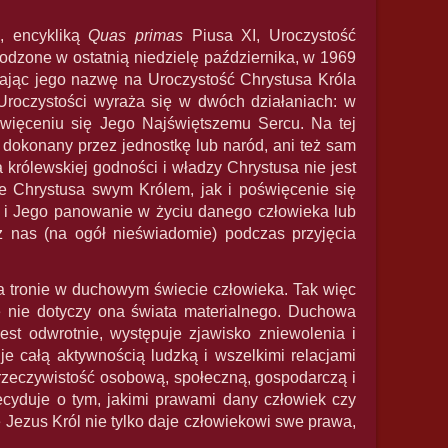
, encykliką
Quas primas
Piusa XI, Uroczystość
odzone w ostatnią niedzielę października, w 1969
eniając jego nazwę na Uroczystość Chrystusa Króla
j Uroczystości wyraża się w dwóch działaniach: w
święceniu się Jego Najświętszemu Sercu. Na tej
 dokonany przez jednostkę lub naród, ani też sam
rólewskiej godności i władzy Chrystusa nie jest
nie Chrystusa swym Królem, jak i poświęcenie się
 i Jego panowanie w życiu danego człowieka lub
z nas (na ogół nieświadomie) podczas przyjęcia
 tronie w duchowym świecie człowieka. Tak więc
e nie dotyczy ona świata materialnego. Duchowa
est odwrotnie, występuje zjawisko zniewolenia i
e całą aktywnością ludzką i wszelkimi relacjami
zeczywistość osobową, społeczną, gospodarczą i
ecyduje o tym, jakimi prawami dany człowiek czy
e Jezus Król nie tylko daje człowiekowi swe prawa,