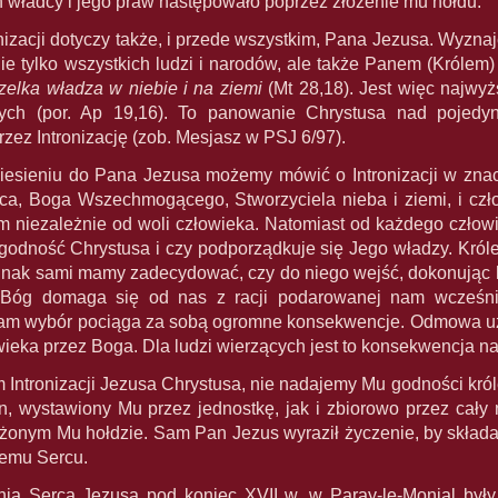
 władcy i jego praw następowało poprzez złożenie mu hołdu.
nizacji dotyczy także, i przede wszystkim, Pana Jezusa. Wyzn
e tylko wszystkich ludzi i narodów, ale także Panem (Królem)
zelka władza w niebie i na ziemi
(Mt 28,18). Jest więc najwyż
ch (por. Ap 19,16). To panowanie Chrystusa nad pojedyn
ez Intronizację (zob. Mesjasz w PSJ 6/97).
esieniu do Pana Jezusa możemy mówić o Intronizacji w znac
ca, Boga Wszechmogącego, Stworzyciela nieba i ziemi, i człowi
em niezależnie od woli człowieka. Natomiast od każdego człow
godność Chrystusa i czy podporządkuje się Jego władzy. Król
dnak sami mamy zadecydować, czy do niego wejść, dokonując lu
Bóg domaga się od nas z racji podarowanej nam wcześnie
am wybór pociąga za sobą ogromne konsekwencje. Odmowa uzn
ieka przez Boga. Dla ludzi wierzących jest to konsekwencja na
 Intronizacji Jezusa Chrystusa, nie nadajemy Mu godności kr
n, wystawiony Mu przez jednostkę, jak i zbiorowo przez cał
ożonym Mu hołdzie. Sam Pan Jezus wyraził życzenie, by składan
emu Sercu.
nia Serca Jezusa pod koniec XVII w. w Paray-le-Monial były