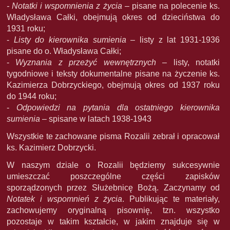
- Notatki i wspomnienia z życia
– pisane na polecenie ks.
Władysława Całki, obejmują okres od dzieciństwa do
1931 roku;
-
Listy do kierownika sumienia
– listy z lat 1931-1936
pisane do o. Władysława Całki;
-
Wyznania z przeżyć wewnętrznych
– listy, notatki
tygodniowe i teksty dokumentalne pisane na życzenie ks.
Kazimierza Dobrzyckiego, obejmują okres od 1937 roku
do 1944 roku;
-
Odpowiedzi na pytania dla ostatniego kierownika
sumienia
– spisane w latach 1938-1943
Wszystkie te zachowane pisma Rozalii zebrał i opracował
ks. Kazimierz Dobrzycki.
W naszym dziale o Rozalii będziemy sukcesywnie
umieszczać poszczególne części zapisków
sporządzonych przez Służebnicę Bożą. Zaczynamy od
Notatek i wspomnień z życia
. Publikując te materiały,
zachowujemy oryginalną pisownię, tzn. wszystko
pozostaje w takim kształcie, w jakim znajduje się w