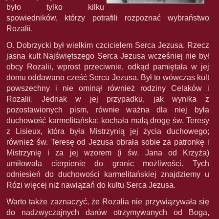
było tylko kilku
spowiedników, którzy potrafili rozpoznać wybraństwo
Rozalii.
O. Dobrzycki był wielkim czcicielem Serca Jezusa. Rzecz
jasna kult Najświętszego Serca Jezusa wcześniej nie był
obcy Rozalii, wprost przeciwnie, odkąd pamiętała w jej
domu oddawano cześć Sercu Jezusa. Był to wówczas kult
powszechny i nie ominął również rodziny Celaków i
Rozalii. Jednak w jej przypadku, jak wynika z
pozostawionych pism, równie ważna dla niej była
duchowość karmelitańska: kochała małą drogę św. Teresy
z Lisieux, która była Mistrzynią jej życia duchowego;
również św. Teresę od Jezusa obrała sobie za patronkę i
Mistrzynię i za jej wzorem (i św. Jana od Krzyża)
umiłowała cierpienie do granic możliwości. Tych
odniesień do duchowości karmelitańskiej znajdziemy u
Rózi więcej niż nawiązań do kultu Serca Jezusa.
Warto także zaznaczyć, że Rozalia nie przywiązywała się
do nadzwyczajnych darów otrzymywanych od Boga,