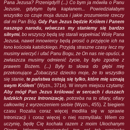
Pana Jezusa? Przenigdy!!! (...) Co bym ja mówiła o Panu
Jezusie, gdybym była kapłanem... Powiedziałabym
wszystko co czuje moja dusza i jakie zrozumienie rzeczy
dał mi Pan Bóg.
Gdy Pan Jezus będzie Królem i Panem
naszego narodu, wówczas my staniemy się bardzo
silnymi
, bo wszyscy będą się starali wypełniać Wolę Pana
Jezusa, nawet innowiercy będą prosić o przyjęcie ich na
łono kościoła katolickiego. Przyjdą straszne czasy lecz my
musimy wierzyć i ufać Panu Bogu, że On nas nie opuści, a
zwłaszcza musimy odmienić życie, by było zgodne z
prawem Bożem. (...) Były to słowa do głębi mię
przekonujące „Zobaczysz dziecko moje, że to wszystko
się stanie,
te państwa ostoją się tylko, które mię uznają
swym Królem
”
(Wyzn., 371n). W innym miejscu czytamy:
Aby mógł
Pan Jezus królować w sercach i duszach
ludzkich przez Intronizację
, potrzeba na to ofiary, ofiary
całkowitej z wyrzeczeniem siebie
(Wyzn., 455). Z biegiem
czasu Rozalia coraz więcej modliła się w sprawie
Intronizacji i coraz więcej o niej rozmyślała:
Wiem co
uczynię, będę Cię kochała razem z moim Ukochanym