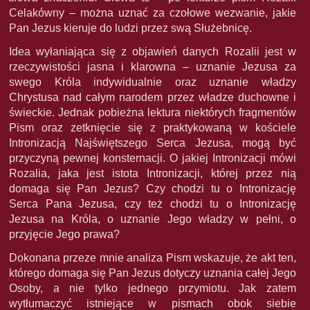
Celakówny – można uznać za czołowe wezwanie, jakie
Pan Jezus kieruje do ludzi przez swą Służebnicę.
Idea wyłaniająca się z objawień danych Rozalii jest w
rzeczywistości jasna i klarowna – uznanie Jezusa za
swego Króla indywidualnie oraz uznanie władzy
Chrystusa nad całym narodem przez władze duchowne i
świeckie. Jednak pobieżna lektura niektórych fragmentów
Pism oraz zetknięcie się z praktykowaną w kościele
Intronizacją Najświętszego Serca Jezusa, mogą być
przyczyną pewnej konsternacji. O jakiej Intronizacji mówi
Rozalia, jaka jest istota Intronizacji, której przez nią
domaga się Pan Jezus? Czy chodzi tu o Intronizację
Serca Pana Jezusa, czy też chodzi tu o Intronizację
Jezusa na Króla, o uznanie Jego władzy w pełni, o
przyjęcie Jego prawa?
Dokonana przeze mnie analiza Pism wskazuje, że akt ten,
którego domaga się Pan Jezus dotyczy uznania całej Jego
Osoby, a nie tylko jednego przymiotu. Jak zatem
wytłumaczyć istniejące w pismach obok siebie