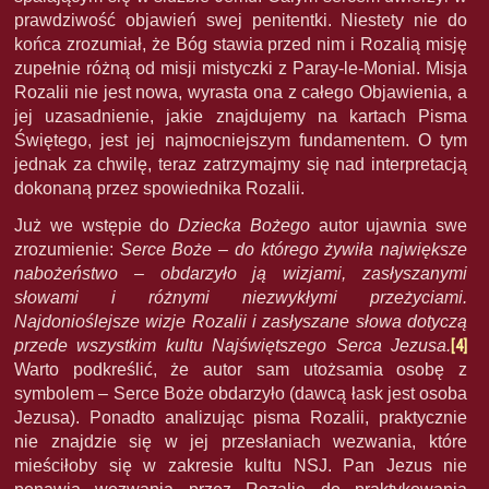
prawdziwość objawień swej penitentki. Niestety nie do
końca zrozumiał, że Bóg stawia przed nim i Rozalią misję
zupełnie różną od misji mistyczki z Paray-le-Monial. Misja
Rozalii nie jest nowa, wyrasta ona z całego Objawienia, a
jej uzasadnienie, jakie znajdujemy na kartach Pisma
Świętego, jest jej najmocniejszym fundamentem. O tym
jednak za chwilę, teraz zatrzymajmy się nad interpretacją
dokonaną przez spowiednika Rozalii.
Już we wstępie do
Dziecka Bożego
autor ujawnia swe
zrozumienie:
Serce Boże – do którego żywiła największe
nabożeństwo – obdarzyło ją wizjami, zasłyszanymi
słowami i różnymi niezwykłymi przeżyciami.
Najdonioślejsze wizje Rozalii i zasłyszane słowa dotyczą
przede wszystkim kultu Najświętszego Serca Jezusa.
[4]
Warto podkreślić, że autor sam utożsamia osobę z
symbolem – Serce Boże obdarzyło (dawcą łask jest osoba
Jezusa). Ponadto analizując pisma Rozalii, praktycznie
nie znajdzie się w jej przesłaniach wezwania, które
mieściłoby się w zakresie kultu NSJ. Pan Jezus nie