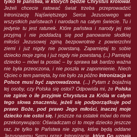
tylko te państwa, w których będzie Chrystus królował
.
Jeżeli chcecie ratować świat trzeba przeprowadzić
Intronizację Najświętszego Serca Jezusowego we
wszystkich państwach i narodach na całym świecie. Tu i
jedynie tu jest ratunek. Które państwa i narody jej nie
przyjmą i nie poddadzą się pod panowanie słodkiej
miłości Jezusowej zginą bezpowrotnie z powierzchni
ziemi i już nigdy nie powstaną. Zapamiętaj to sobie
dziecko moje zginą i już nigdy nie powstaną. (...) Pamiętaj
dziecko – mówi ta postać – by sprawa tak bardzo ważna
nie była przeoczona, i nie poszła w zapomnienie. Niech
Ojciec o tem pamięta, by nie było za późno
Intronizacja w
Polsce musi być zaprowadzona
. (...) Pytam z bojaźnią
tej osoby, czy Polska się ostoi? Odpowida mi, że
Polska
nie zginie o ile przyjmie Chrystusa za Króla w całym
tego słowa znaczeniu, jeżeli się podporządkuje pod
prawo Boże, pod prawo Jego miłości, inaczej moje
dziecko nie ostoi się.
I jeszcze na ostatek mówi do mnie
przekonywująco: Oświadczam ci to moje dziecko jeszcze
raz, że tylko te Państwa nie zginą, które będą oddane
Jezusowemu Sercu przez Intronizację,
które Go uznają