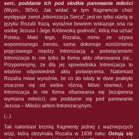
serc, poddanie ich pod słodkie panowanie miłości
(Wyzn., 365n). Jak widać w tym fragmencie choć
występuje zwrot „Intronizacja Serca”, jest on tylko utartą w
języku Rozalii frazą, wyraźnie bowiem wskazuje ona na
osobę Jezusa i Jego Królewską godność, którą ma uznać
Polska. Mało tego, Rozalia, mimo że używa
wspomnianego zwrotu, sama dokonuje rozróżnienia
pojęciowego między Intronizacją a poświęceniem:
Intronizacja to nie tylko ta forma aktu ofiarowania się...
Przypomnijmy, że dla jej spowiednika Intronizacja to
właśnie odpowiednik aktu poświęcenia. Natomiast
Rozalia mówi wyraźnie, że co do istoty te dwie praktyki
znacznie się od siebie różnią. Mówi również, że
Intronizacja to nie forma ofiarowania się (wzajemna
wymiana miłości), ale poddanie się pod panowanie
Jezusa – Miłości aktem Intronizacyjnym.
(...)
Tak natomiast brzmią fragmenty jednej z ważniejszych
wizji, którą otrzymała Rozalia w 1938 roku:
Ostoją się