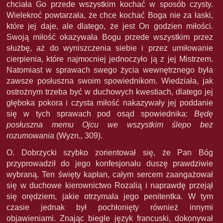
chciała Go przede wszystkim kochać w sposób czysty.
Wielekroć powtarzała, że chce kochać Boga nie za łaski,
które jej daje, ale dlatego, że jest On godzien miłości.
Swoją miłość okazywała Bogu przede wszystkim przez
służbę, aż do wyniszczenia siebie i przez umiłowanie
cierpienia, które najmocniej jednoczyło ją z jej Mistrzem.
Natomiast w sprawach swego życia wewnętrznego była
zawsze posłuszna swoim spowiednikom. Wiedziała, jak
ostrożnym trzeba być w duchowych kwestiach, dlatego jej
głęboka pokora i czysta miłość nakazywały jej poddanie
się w tych sprawach pod osąd spowiednika:
Będę
posłuszna memu Ojcu we wszystkim ślepo bez
rozumowania
(Wyzn., 309).
O. Dobrzycki szybko zorientował się, że Pan Bóg
przyprowadził do jego konfesjonału duszę prawdziwie
wybraną. Ten święty kapłan, całym sercem zaangażował
się w duchowe kierownictwo Rozalią i naprawdę przejął
się orędziem, jakie otrzymała jego penitentka. W tym
czasie jednak był pochłonięty również innymi
objawieniami. Znając biegle język francuski, dokonywał