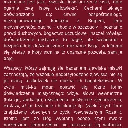
rozumiane jest jako „swoiste doświadczenie łaski, które
ogarnia całą istotę człowieka”. Cechami takiego
doświadczenia są: chwile bezpośredniego,
niezaplanowanego kontaktu z Bogiem, jego
niewymowność, ogólne – ubogie w szczegóły – poznanie
prawd duchowych, bogactwo uczuciowe. Inaczej mówiąc,
doświadczenie mistyczne, to nagłe, ale świadome i
bezpośrednie doświadczenie, doznanie Boga, w którego
się wierzy, a który sam na to doznanie pozwala, sam je
daje.
Wszyscy, którzy zajmują się badaniem zjawiska mistyki
zaznaczają, że wszelkie nadprzyrodzone zjawiska nie są
jej istotą, aczkolwiek nie można ich bagatelizować. W
życiu mistyka mogą pojawić się różne formy
doświadczenia mistycznego: wizje, słowa wewnętrzne
(lokucje, audiacje), oświecenia, mistyczne zjednoczenia,
ekstazy, aż po lewitacje i bilokację itp. (wiele z tych form
znajdziemy obecnych w życiu wewnętrznym Rozalii).
Istotne jest, że Bóg wybraną osobę czyni swoim
narzędziem, jednocześnie nie naruszając jej wolności.