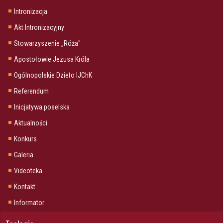
Intronizacja
Akt Intronizacyjny
Stowarzyszenie „Róża"
Apostołowie Jezusa Króla
Ogólnopolskie Dzieło IJChK
Referendum
Inicjatywa poselska
Aktualności
Konkurs
Galeria
Videoteka
Kontakt
Informator