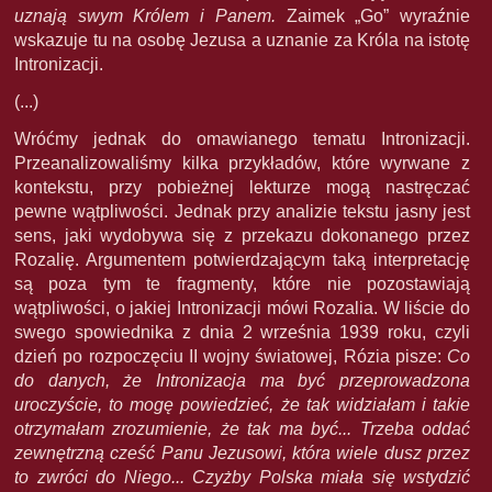
uznają swym Królem i Panem.
Zaimek „Go” wyraźnie
wskazuje tu na osobę Jezusa a uznanie za Króla na istotę
Intronizacji.
(...)
Wróćmy jednak do omawianego tematu Intronizacji.
Przeanalizowaliśmy kilka przykładów, które wyrwane z
kontekstu, przy pobieżnej lekturze mogą nastręczać
pewne wątpliwości. Jednak przy analizie tekstu jasny jest
sens, jaki wydobywa się z przekazu dokonanego przez
Rozalię. Argumentem potwierdzającym taką interpretację
są poza tym te fragmenty, które nie pozostawiają
wątpliwości, o jakiej Intronizacji mówi Rozalia. W liście do
swego spowiednika z dnia 2 września 1939 roku, czyli
dzień po rozpoczęciu II wojny światowej, Rózia pisze:
Co
do danych, że Intronizacja ma być przeprowadzona
uroczyście, to mogę powiedzieć, że tak widziałam i takie
otrzymałam zrozumienie, że tak ma być... Trzeba oddać
zewnętrzną cześć Panu Jezusowi, która wiele dusz przez
to zwróci do Niego... Czyżby Polska miała się wstydzić