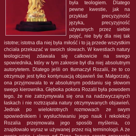
była teologiem. Dlatego
pewne kwestie, jak na
przykład precyzyjność
języka, precyzyjność
używanych przez siebie
pojęć, nie były dla niej tak
istotne; istotna dla niej była miłość i to ją przede wszystkim
chciała przekazać w swoich słowach. W kwestiach natury
teologicznej zdawała się całkowicie na swego
spowiednika, który w tym zakresie był dla niej absolutnym
autorytetem. Dlatego jeśli on tłumaczył Rozalii, że to co
otrzymuje jest tylko kontynuacją objawień św. Małgorzaty,
ona przyjmowała to w absolutnym poddaniu się słowom
swego kierownika. Głęboka pokora Rozalii była powodem
tego, że nie zatrzymywała się ona na nadzwyczajnych
łaskach i nie roztrząsała natury otrzymywanych objawień.
Jednak po wielokrotnych rozmowach ze swym
spowiednikiem i wysłuchiwaniu jego nauk i rekolekcji
Rozalia przejmowała jego sposób myślenia, co
znajdowało wyraz w używanej przez nią terminologii. A że