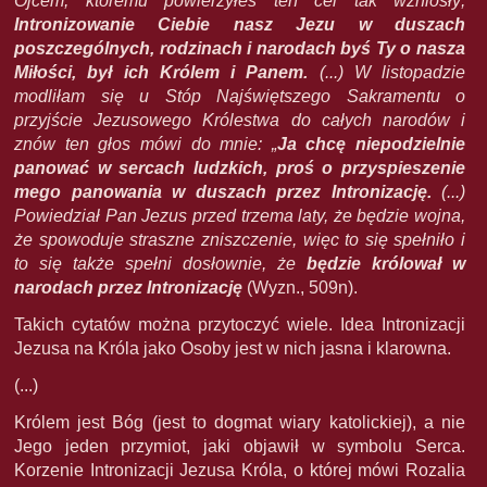
Ojcem, któremu powierzyłeś ten cel tak wzniosły;
Intronizowanie Ciebie nasz Jezu w duszach
poszczególnych, rodzinach i narodach byś Ty o nasza
Miłości, był ich Królem i Panem.
(...) W listopadzie
modliłam się u Stóp Najświętszego Sakramentu o
przyjście Jezusowego Królestwa do całych narodów i
znów ten głos mówi do mnie: „
Ja chcę niepodzielnie
panować w sercach ludzkich, proś o przyspieszenie
mego panowania w duszach przez Intronizację.
(...)
Powiedział Pan Jezus przed trzema laty, że będzie wojna,
że spowoduje straszne zniszczenie, więc to się spełniło i
to się także spełni dosłownie, że
będzie królował w
narodach przez Intronizację
(Wyzn., 509n).
Takich cytatów można przytoczyć wiele. Idea Intronizacji
Jezusa na Króla jako Osoby jest w nich jasna i klarowna.
(...)
Królem jest Bóg (jest to dogmat wiary katolickiej), a nie
Jego jeden przymiot, jaki objawił w symbolu Serca.
Korzenie Intronizacji Jezusa Króla, o której mówi Rozalia