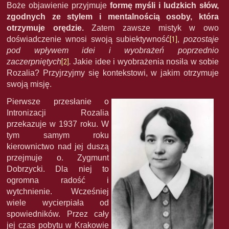
Boże objawienie przyjmuje
formę myśli i ludzkich słów,
zgodnych ze stylem i mentalnością osoby, która
otrzymuje orędzie.
Zatem zawsze mistyk w owo
doświadczenie wnosi swoją subiektywność
[1]
,
pozostaje
pod wpływem idei i wyobrażeń poprzednio
zaczerpniętych
[2]
.
Jakie idee i wyobrażenia nosiła w sobie
Rozalia? Przyjrzyjmy się kontekstowi, w jakim otrzymuje
swoją misję.
Pierwsze przesłanie o
Intronizacji Rozalia
przekazuje w 1937 roku. W
tym samym roku
kierownictwo nad jej duszą
przejmuje o. Zygmunt
Dobrzycki. Dla niej to
ogromna radość i
wytchnienie. Wcześniej
wiele wycierpiała od
spowiedników. Przez cały
jej czas pobytu w Krakowie