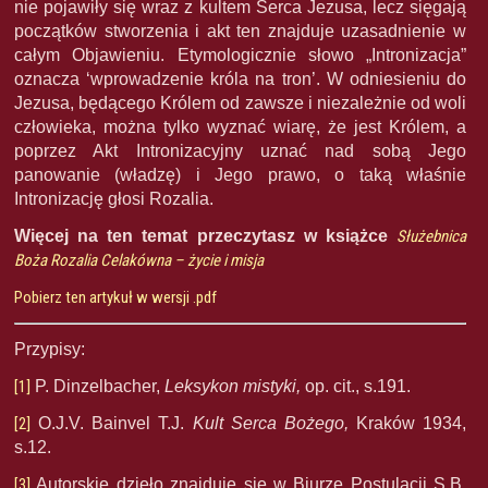
nie pojawiły się wraz z kultem Serca Jezusa, lecz sięgają
początków stworzenia i akt ten znajduje uzasadnienie w
całym Objawieniu. Etymologicznie słowo „Intronizacja”
oznacza ‘wprowadzenie króla na tron’. W odniesieniu do
Jezusa, będącego Królem od zawsze i niezależnie od woli
człowieka, można tylko wyznać wiarę, że jest Królem, a
poprzez Akt Intronizacyjny uznać nad sobą Jego
panowanie (władzę) i Jego prawo, o taką właśnie
Intronizację głosi Rozalia.
Więcej na ten temat przeczytasz w książce
Służebnica
Boża Rozalia Celakówna – życie i misja
Pobierz ten artykuł w wersji .pdf
Przypisy:
[1]
P. Dinzelbacher,
Leksykon mistyki,
op. cit., s.191.
[2]
O.J.V. Bainvel T.J.
Kult Serca Bożego,
Kraków 1934,
s.12.
[3]
Autorskie dzieło znajduje się w Biurze Postulacji S.B.