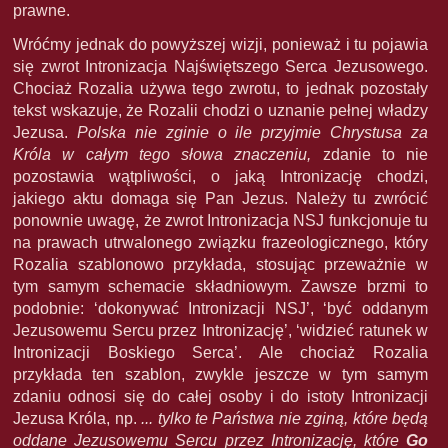
prawne.
Wróćmy jednak do powyższej wizji, ponieważ i tu pojawia
się zwrot Intronizacja Najświętszego Serca Jezusowego.
Chociaż Rozalia używa tego zwrotu, to jednak pozostały
tekst wskazuje, że Rozalii chodzi o uznanie pełnej władzy
Jezusa.
Polska nie zginie o ile przyjmie Chrystusa za
Króla w całym tego słowa znaczeniu,
zdanie to nie
pozostawia wątpliwości, o jaką Intronizację chodzi,
jakiego aktu domaga się Pan Jezus. Należy tu zwrócić
ponownie uwagę, że zwrot Intronizacja NSJ funkcjonuje tu
na prawach utrwalonego związku frazeologicznego, który
Rozalia szablonowo przykłada, stosując przeważnie w
tym samym schemacie składniowym. Zawsze brzmi to
podobnie: ‘dokonywać Intronizacji NSJ’, ‘być oddanym
Jezusowemu Sercu przez Intronizację’, ‘widzieć ratunek w
Intronizacji Boskiego Serca’. Ale chociaż Rozalia
przykłada ten szablon, zwykle jeszcze w tym samym
zdaniu odnosi się do całej osoby i do istoty Intronizacji
Jezusa Króla, np.
... tylko te Państwa nie zginą, które będą
oddane Jezusowemu Sercu przez Intronizację, które
Go