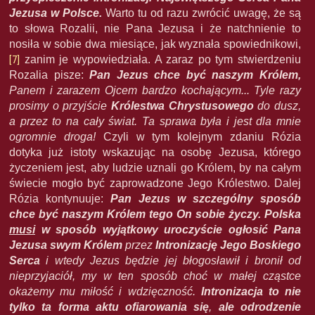
Jezusa w Polsce.
Warto tu od razu zwrócić uwagę, że są
to słowa Rozalii, nie Pana Jezusa i że natchnienie to
nosiła w sobie dwa miesiące, jak wyznała spowiednikowi,
[7]
zanim je wypowiedziała. A zaraz po tym stwierdzeniu
Rozalia pisze:
Pan Jezus chce być naszym
Królem,
Panem i zarazem Ojcem bardzo kochającym... Tyle razy
prosimy o przyjście
Królestwa Chrystusowego
do dusz,
a przez to na cały świat. Ta sprawa była i jest dla mnie
ogromnie droga!
Czyli w tym kolejnym zdaniu Rózia
dotyka już istoty wskazując na osobę Jezusa, którego
życzeniem jest, aby ludzie uznali go Królem, by na całym
świecie mogło być zaprowadzone Jego Królestwo. Dalej
Rózia kontynuuje:
Pan Jezus w szczególny sposób
chce być naszym Królem tego On sobie życzy.
Polska
musi
w sposób wyjątkowy uroczyście ogłosić Pana
Jezusa swym Królem
przez
Intronizację Jego Boskiego
Serca
i wtedy Jezus będzie jej błogosławił i bronił od
nieprzyjaciół, my w ten sposób choć w małej cząstce
okażemy mu miłość i wdzięczność.
Intronizacja to nie
tylko ta forma aktu ofiarowania się
,
ale odrodzenie