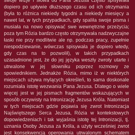
swoje wizje i słowa od Pana Jezusa często spisywała
dopiero po upływie dłuższego czasu od ich otrzymania
(była to różnica niekiedy tygodni a niekiedy miesięcy a
nawet lat, w tych przypadkach, gdy spaliła swoje pisma i
musiała na nowo opisywać swe wewnętrzne przeżycia;
poza tym Rózia bardzo często otrzymywała nadzwyczajne
łaski nie przy modlitwie ale np. podczas pracy, zupełnie
niespodziewanie, wówczas spisywała je dopiero wtedy,
gdy czas na to pozwolił), w takich przypadkach
uzasadnione jest, że do jej języka weszły zwroty utarte i
utrwalone w jej słowniku poprzez rozmowy ze
spowiednikiem. Jednakże Rózia, mimo iż w niektórych
miejscach używa mylących określeń, to sama doskonale
rozumiała istotę wezwania Pana Jezusa. Dlatego o wiele
więcej jest w jej pismach fragmentów wskazujących w
sposób oczywisty na Intronizację Jezusa Króla. Natomiast
w tych miejscach gdzie pojawia się zwrot Intronizacja
Najświętszego Serca Jezusa, Rózia w kontekstowych
dopowiedzeniach i tak wyjaśnia istotę tej Intronizacji, tj.
uznania Osoby Jezusa za Króla, a użyty wcześniej zwrot
jest konsekwencją operowania utrwalonym schematem