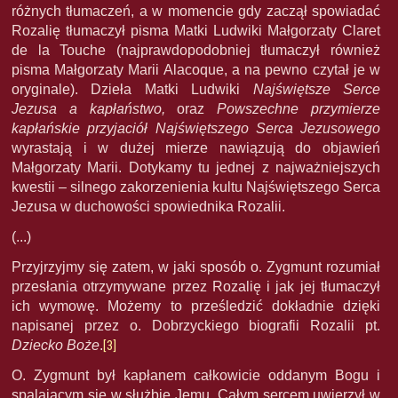
różnych tłumaczeń, a w momencie gdy zaczął spowiadać
Rozalię tłumaczył pisma Matki Ludwiki Małgorzaty Claret
de la Touche (najprawdopodobniej tłumaczył również
pisma Małgorzaty Marii Alacoque, a na pewno czytał je w
oryginale). Dzieła Matki Ludwiki
Najświętsze Serce
Jezusa a kapłaństwo,
oraz
Powszechne przymierze
kapłańskie przyjaciół Najświętszego Serca Jezusowego
wyrastają i w dużej mierze nawiązują do objawień
Małgorzaty Marii. Dotykamy tu jednej z najważniejszych
kwestii – silnego zakorzenienia kultu Najświętszego Serca
Jezusa w duchowości spowiednika Rozalii.
(...)
Przyjrzyjmy się zatem, w jaki sposób o. Zygmunt rozumiał
przesłania otrzymywane przez Rozalię i jak jej tłumaczył
ich wymowę. Możemy to prześledzić dokładnie dzięki
napisanej przez o. Dobrzyckiego biografii Rozalii pt.
Dziecko Boże
.
[3]
O. Zygmunt był kapłanem całkowicie oddanym Bogu i
spalającym się w służbie Jemu. Całym sercem uwierzył w