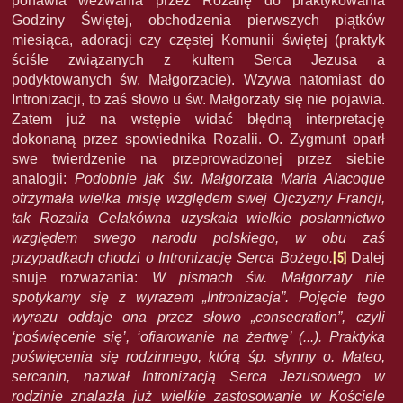
ponawia wezwania przez Rozalię do praktykowania
Godziny Świętej, obchodzenia pierwszych piątków
miesiąca, adoracji czy częstej Komunii świętej (praktyk
ściśle związanych z kultem Serca Jezusa a
podyktowanych św. Małgorzacie). Wzywa natomiast do
Intronizacji, to zaś słowo u św. Małgorzaty się nie pojawia.
Zatem już na wstępie widać błędną interpretację
dokonaną przez spowiednika Rozalii. O. Zygmunt oparł
swe twierdzenie na przeprowadzonej przez siebie
analogii:
Podobnie jak św. Małgorzata Maria Alacoque
otrzymała wielka misję względem swej Ojczyzny Francji,
tak Rozalia Celakówna uzyskała wielkie posłannictwo
względem swego narodu polskiego, w obu zaś
przypadkach chodzi o Intronizację Serca Bożego.
[5]
Dalej
snuje rozważania:
W pismach św. Małgorzaty nie
spotykamy się z wyrazem „Intronizacja”. Pojęcie tego
wyrazu oddaje ona przez słowo „consecration”, czyli
‘poświęcenie się’, ‘ofiarowanie na żertwę’ (...). Praktyka
poświęcenia się rodzinnego, którą śp. słynny o. Mateo,
sercanin, nazwał Intronizacją Serca Jezusowego w
rodzinie znalazła już wielkie zastosowanie w Kościele