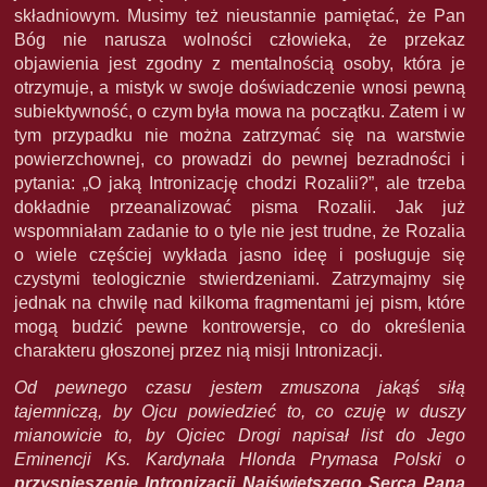
składniowym. Musimy też nieustannie pamiętać, że Pan
Bóg nie narusza wolności człowieka, że przekaz
objawienia jest zgodny z mentalnością osoby, która je
otrzymuje, a mistyk w swoje doświadczenie wnosi pewną
subiektywność, o czym była mowa na początku. Zatem i w
tym przypadku nie można zatrzymać się na warstwie
powierzchownej, co prowadzi do pewnej bezradności i
pytania: „O jaką Intronizację chodzi Rozalii?”, ale trzeba
dokładnie przeanalizować pisma Rozalii. Jak już
wspomniałam zadanie to o tyle nie jest trudne, że Rozalia
o wiele częściej wykłada jasno ideę i posługuje się
czystymi teologicznie stwierdzeniami. Zatrzymajmy się
jednak na chwilę nad kilkoma fragmentami jej pism, które
mogą budzić pewne kontrowersje, co do określenia
charakteru głoszonej przez nią misji Intronizacji.
Od pewnego czasu jestem zmuszona jakąś siłą
tajemniczą, by Ojcu powiedzieć to, co czuję w duszy
mianowicie to, by Ojciec Drogi napisał list do Jego
Eminencji Ks. Kardynała Hlonda Prymasa Polski o
przyspieszenie Intronizacji Najświętszego Serca Pana