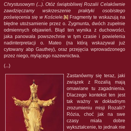
Chrystusowym (...). Otóż świątobliwej Rozalii Celakównie
zawdzięczamy wskrzeszenie praktyki osobistego
poświęcenia się w Kościele.
[6]
Fragmenty te wskazują na
błędne utożsamienie przez o. Zygmunta, dwóch zupełnie
odmiennych objawień. Błąd ten wynika z duchowości,
jaka panowała powszechnie w tym czasie i powielenia
nadinterpretacji o. Mateo (na którą wskazywał już
cytowany abp Gauthey), oraz przejęcia wprowadzonego
przez niego, mylącego nazewnictwa.
(...)
Zastanówmy się teraz, jaki
związek z Rozalią mają
omawiane tu zagadnienia.
Dlaczego kontekst ten jest
tak ważny w dokładnym
zrozumieniu misji Rozalii?
Rózia, choć jak na swe
czasy miała dobre
wykształcenie, to jednak nie