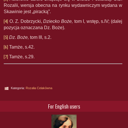
Rozalii, wersja obecna na rynku wydawniczym wydana w
Skawinie jest „piracką”.
[4]
O. Z. Dobrzycki,
Dziecko Boże,
tom I, wstęp, s.IV; (dalej
pozycja oznaczana Dz. Boże).
[5]
Dz. Boże,
tom III, s.2.
[6]
Tamże, s.42.
[7]
Tamże, s.29.
Kategoria:
Rozalia Celakówna
For English users