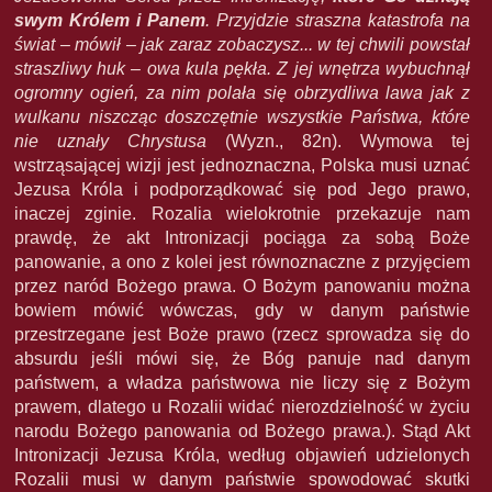
swym Królem i Panem
. Przyjdzie straszna katastrofa na
świat – mówił – jak zaraz zobaczysz... w tej chwili powstał
straszliwy huk – owa kula pękła. Z jej wnętrza wybuchnął
ogromny ogień, za nim polała się obrzydliwa lawa jak z
wulkanu niszcząc doszczętnie wszystkie Państwa, które
nie uznały Chrystusa
(Wyzn., 82n). Wymowa tej
wstrząsającej wizji jest jednoznaczna, Polska musi uznać
Jezusa Króla i podporządkować się pod Jego prawo,
inaczej zginie. Rozalia wielokrotnie przekazuje nam
prawdę, że akt Intronizacji pociąga za sobą Boże
panowanie, a ono z kolei jest równoznaczne z przyjęciem
przez naród Bożego prawa. O Bożym panowaniu można
bowiem mówić wówczas, gdy w danym państwie
przestrzegane jest Boże prawo (rzecz sprowadza się do
absurdu jeśli mówi się, że Bóg panuje nad danym
państwem, a władza państwowa nie liczy się z Bożym
prawem, dlatego u Rozalii widać nierozdzielność w życiu
narodu Bożego panowania od Bożego prawa.). Stąd Akt
Intronizacji Jezusa Króla, według objawień udzielonych
Rozalii musi w danym państwie spowodować skutki