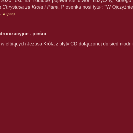
2020 roku na Youtube pojawił się utwór muzyczny, którego
a Chrystusa za Króla i Pana
. Piosenka nosi tytuł: "W Ojczyźni
".
więcej»
ronizacyjne - pieśni
i wielbiących Jezusa Króla z płyty CD dołączonej do siedmiodn