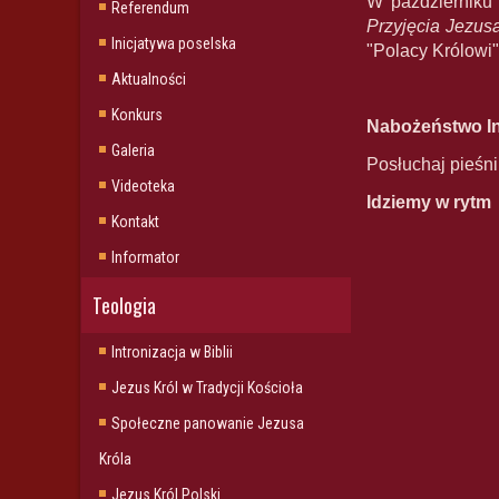
W październiku 
Referendum
Przyjęcia Jezus
Inicjatywa poselska
"Polacy Królowi
Aktualności
Konkurs
Nabożeństwo Int
Galeria
Posłuchaj pieśn
Videoteka
Idziemy w rytm
Kontakt
Informator
Teologia
Intronizacja w Biblii
Jezus Król w Tradycji Kościoła
Społeczne panowanie Jezusa
Króla
Jezus Król Polski