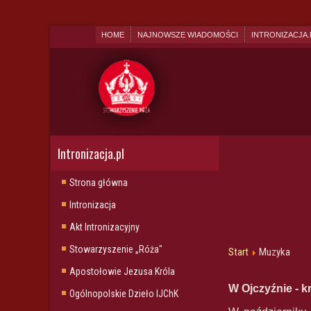
HOME
NAJNOWSZE WIADOMOŚCI
INTRONIZACJA.
Intronizacja.pl
Strona główna
Intronizacja
Akt Intronizacyjny
Stowarzyszenie „Róża"
Start
Muzyka
Apostołowie Jezusa Króla
W Ojczyźnie - k
Ogólnopolskie Dzieło IJChK