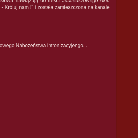
 słowa nawiązują do treści
Jubileuszowego Aktu
e - Króluj nam !" i została zamieszczona na kanale
iowego Nabożeństwa Intronizacyjengo...