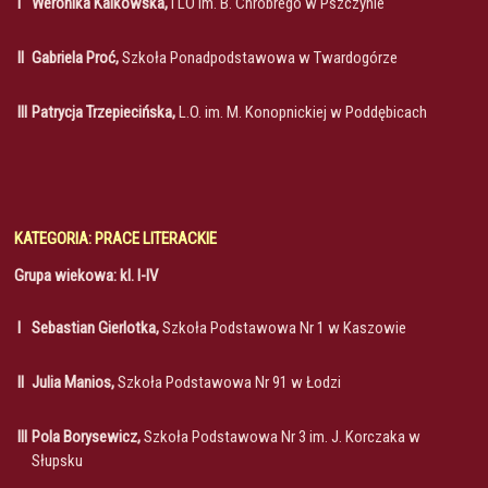
I
Weronika Kalkowska,
I LO im. B. Chrobrego w Pszczynie
II
Gabriela Proć,
Szkoła Ponadpodstawowa w Twardogórze
III
Patrycja Trzepiecińska,
L.O. im. M. Konopnickiej w Poddębicach
KATEGORIA: PRACE LITERACKIE
Grupa wiekowa: kl. I-IV
I
Sebastian Gierlotka,
Szkoła Podstawowa Nr 1 w Kaszowie
II
Julia Manios,
Szkoła Podstawowa Nr 91 w Łodzi
III
Pola Borysewicz,
Szkoła Podstawowa Nr 3 im. J. Korczaka w
Słupsku