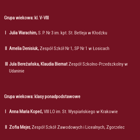
Grupa wiekowa: kl. V-VIII
I
Julia Warachim,
S. P. Nr 3 im. kpt. St. Betleja w Kłodzku
II
Amelia Denisiuk,
Zespół Szkół Nr 1, SP Nr 1 w Łosicach
III
Jula Bereżańska, Klaudia Biernat
Zespół Szkolno-Przedszkolny w
Udaninie
Grupa wiekowa: klasy ponadpodstawowe
I
Anna Maria Kopeć,
VIII LO im. St. Wyspiańskiego w Krakowie
II
Zofia Mejer,
Zespół Szkół Zawodowych i Licealnych, Zgorzelec