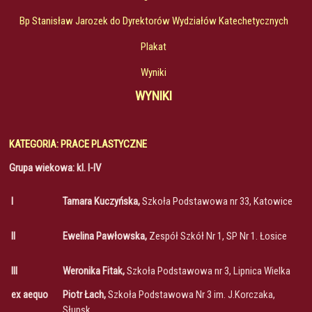
Bp Stanisław Jarozek do Dyrektorów Wydziałów Katechetycznych
Plakat
Wyniki
WYNIKI
KATEGORIA: PRACE PLASTYCZNE
Grupa wiekowa: kl. I-IV
I
Tamara Kuczyńska,
Szkoła Podstawowa nr 33, Katowice
II
Ewelina Pawłowska,
Zespół Szkół Nr 1, SP Nr 1. Łosice
III
Weronika Fitak,
Szkoła Podstawowa nr 3, Lipnica Wielka
ex aequo
Piotr Łach,
Szkoła Podstawowa Nr 3 im. J.Korczaka,
Słupsk