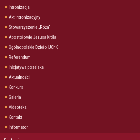
Intronizacja
Akt Intronizacyjny
Stowarzyszenie „Róża"
Apostołowie Jezusa Króla
Ogólnopolskie Dzieło IJChK
Referendum
Inicjatywa poselska
Aktualności
Konkurs
Galeria
Videoteka
Kontakt
Informator