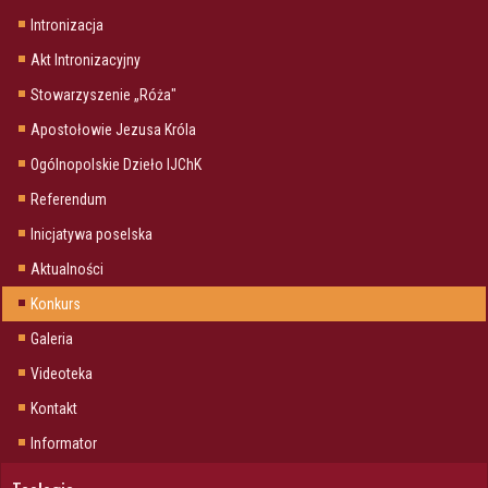
Intronizacja
Akt Intronizacyjny
Stowarzyszenie „Róża"
Apostołowie Jezusa Króla
Ogólnopolskie Dzieło IJChK
Referendum
Inicjatywa poselska
Aktualności
Konkurs
Galeria
Videoteka
Kontakt
Informator