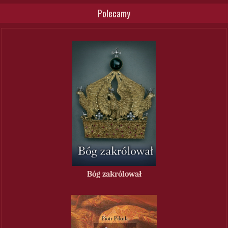
Polecamy
Bóg zakrólował