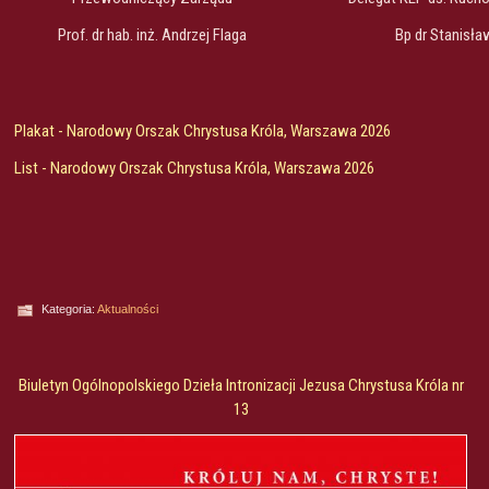
Prof. dr hab. inż. Andrzej Flaga
Bp dr Stanisł
Plakat - Narodowy Orszak Chrystusa Króla, Warszawa 2026
List - Narodowy Orszak Chrystusa Króla, Warszawa 2026
Kategoria:
Aktualności
Biuletyn Ogólnopolskiego Dzieła Intronizacji Jezusa Chrystusa Króla nr
13