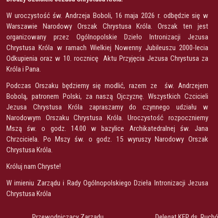
W uroczystość św. Andrzeja Boboli, 16 maja 2026 r. odbędzie się w
Warszawie Narodowy Orszak Chrystusa Króla. Orszak ten jest
organizowany przez Ogólnopolskie Dzieło Intronizacji Jezusa
Chrystusa Króla w ramach Wielkiej Nowenny Jubileuszu 2000-lecia
Odkupienia oraz w 10. rocznicę Aktu Przyjęcia Jezusa Chrystusa za
Króla i Pana.
Podczas Orszaku będziemy się modlić, razem ze św. Andrzejem
Bobolą, patronem Polski, za naszą Ojczyznę. Wszystkich Czcicieli
Jezusa Chrystusa Króla zapraszamy do czynnego udziału w
Narodowym Orszaku Chrystusa Króla. Uroczystość rozpoczniemy
Mszą św. o godz. 14.00 w bazylice Archikatedralnej św. Jana
Chrzciciela. Po Mszy św. o godz. 15 wyruszy Narodowy Orszak
Chrystusa Króla.
Króluj nam Chryste!
W imieniu Zarządu i Rady Ogólnopolskiego Dzieła Intronizacji Jezusa
Chrystusa Króla
Przewodniczący Zarządu
Delegat KEP ds. Ruchó