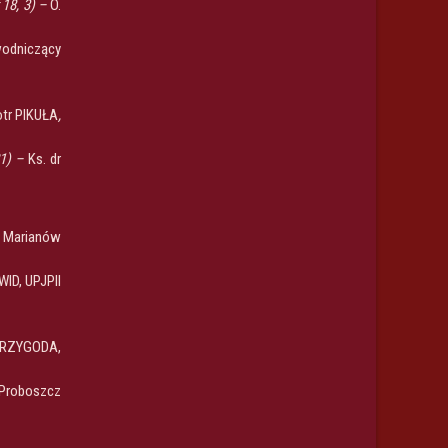
t 18, 3) –
O.
odniczący
otr PIKUŁA
,
21) –
Ks. dr
y Marianów
WID, UPJPII
 PRZYGODA,
 Proboszcz