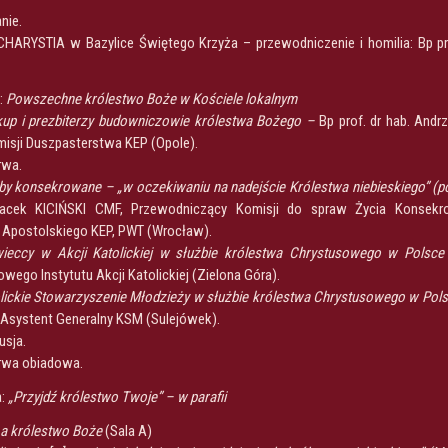
nie.
HARYSTIA w Bazylice Świętego Krzyża – przewodniczenie i homilia: Bp pro
a:
Powszechne królestwo Boże w Kościele lokalnym
kup i prezbiterzy budowniczowie królestwa Bożego –
Bp prof. dr hab. Andr
isji Duszpasterstwa KEP (Opole).
rwa.
y konsekrowane – „w oczekiwaniu na nadejście Królestwa niebieskiego” (po
Jacek KICIŃSKI CMF, Przewodniczący Komisji do spraw Życia Konsekr
 Apostolskiego KEP, PWT (Wrocław).
ieccy w Akcji Katolickiej w służbie królestwa Chrystusowego w Polsc
wego Instytutu Akcji Katolickiej (Zielona Góra).
lickie Stowarzyszenie Młodzieży w służbie królestwa Chrystusowego w Pol
 Asystent Generalny KSM (Sulejówek).
usja.
erwa obiadowa.
a:
„Przyjdź królestwo Twoje” – w parafii
e a królestwo Boże
(Sala A)