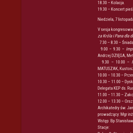
18.30 – Kolacja.
19.30 – Koncert pieś
Niedziela, 7 listopad
V sesja kongresowa
za Króla i Pana dla di
7.30 – 8.30 – Śniada
9.00 – 9.30 –
Imp
Andrzej DZIĘGA, Met
9.30 – 10.00 –
MATUSZAK, Kustosz 
10.00 – 10.30 – Prze
10.30 – 11.00 – Dys
Delegata KEP ds. Ruc
11.00 – 11.30 – Zak
12.00 – 13.30 – Ors
Archikatedry św. Jan
prowadzący: Mgr in
Wstęp: Bp Stanisł
Stacje: