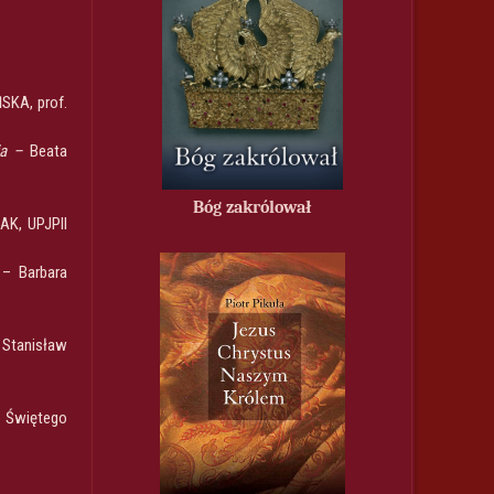
SKA, prof.
cia –
Beata
Bóg zakrólował
AK, UPJPII
– Barbara
 Stanisław
a Świętego