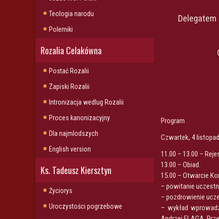
Teologia narodu
Delegatem 
Polemiki
Rozalia Celakówna
Postać Rozalii
Zapiski Rozalii
Intronizacja wedlug Rozalii
Proces kanonizacyjny
Program
Dla najmlodszych
Czwartek, 4 listopad
English version
11.00 – 13.00 – Reje
13.00 – Obiad.
Ks. Tadeusz Kiersztyn
15.00 – Otwarcie Ko
– powitanie uczestn
Życiorys
– pozdrowienie ucze
Uroczystości pogrzebowe
– wykład wprowad
Andrzej FLAGA, Prz