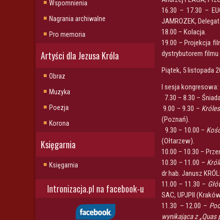
Wspomnienia
16.30 – 17.30 – EU
Nagrania archiwalne
JAMROZEK, Delegat 
18.00 – Kolacja.
Pro memoria
19.00 – Projekcja fi
Artyści dla Jezusa Króla
dystrybutorem film
Piątek, 5 listopada 2
Obraz
I sesja kongresowa:
Muzyka
7.30 – 8.30 – Śniada
Poezja
9.00 – 9.30 –
Króles
(Poznań).
Korona
9.30 – 10.00 –
Kośc
(Ołtarzew).
Księgarnia
10.00 – 10.30 – Prze
10.30 – 11.00 –
Król
Księgarnia
dr hab. Janusz KRÓL
11.00 – 11.30 –
Głó
Intronizacja.pl na facebook-u
SAC, UPJPII (Kraków
11.30
–
12.00 –
Pod
wynikająca z „Quas 