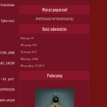
 Stanisław
Wyraź poparcie!
POPIERAM INTRONIZACJĘ!
i Syka oraz
Ilość odwiedzin:
Dzisiaj
16
Wczoraj
193
Tydzień
933
 TCHR, UAM
Miesiąc
1406
 SAC, UKSW
Wszystkie
372977
Polecamy
o
– Ks. prof.
w SUPERSON
jna utopia