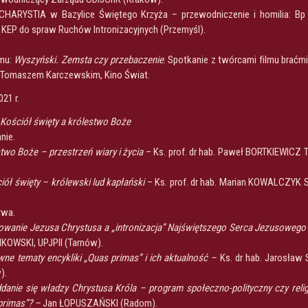
CHARYSTIA w Bazylice Świętego Krzyża – przewodniczenie i homilia: Bp
KEP do spraw Ruchów Intronizacyjnych (Przemyśl).
lmu:
Wyszyński. Zemsta czy przebaczenie
. Spotkanie z twórcami filmu braćm
u Tomaszem Karczewskim, Kino Świat.
021 r.
Kościół święty a królestwo Boże
nie.
two Boże – przestrzeń wiary i życia
– Ks. prof. dr hab. Paweł BORTKIEWICZ
iół święty – królewski lud kapłański
– Ks. prof. dr hab. Marian KOWALCZYK
rwa.
owanie Jezusa Chrystusa a „intronizacja” Najświętszego Serca Jezusoweg
IKOWSKI, UPJPII (Tarnów).
wne tematy encykliki „Quas primas” i ich aktualność –
Ks. dr hab. Jarosła
).
danie się władzy Chrystusa Króla – program społeczno-polityczny czy religi
primas”? –
Jan ŁOPUSZAŃSKI (Radom).