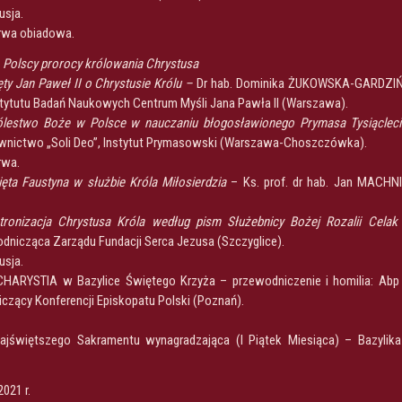
usja.
erwa obiadowa.
:
Polscy prorocy królowania Chrystusa
ty Jan Paweł II o Chrystusie Królu –
Dr hab. Dominika ŻUKOWSKA-GARDZIŃ
tytutu Badań Naukowych Centrum Myśli Jana Pawła II (Warszawa).
ólestwo Boże w Polsce w nauczaniu błogosławionego Prymasa Tysiącle
ictwo „Soli Deo”, Instytut Prymasowski (Warszawa-Choszczówka).
rwa.
ęta Faustyna w służbie Króla Miłosierdzia
– Ks. prof. dr hab. Jan MACHNI
ntronizacja Chrystusa Króla według pism Służebnicy Bożej Rozalii
Celak
nicząca Zarządu Fundacji Serca Jezusa (Szczyglice).
usja.
CHARYSTIA w Bazylice Świętego Krzyża – przewodniczenie i homilia: Abp
zący Konferencji Episkopatu Polski (Poznań).
ajświętszego Sakramentu wynagradzająca (I Piątek Miesiąca) – Bazylik
021 r.