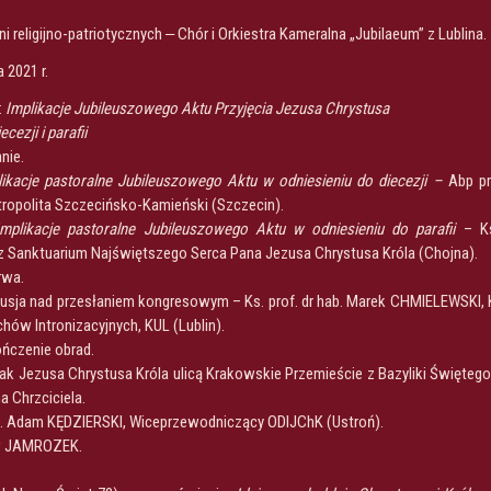
ni religijno-patriotycznych ‒ Chór i Orkiestra Kameralna „Jubilaeum” z Lublina.
a 2021 r.
:
Implikacje Jubileuszowego Aktu Przyjęcia Jezusa Chrystusa
ecezji i parafii
nie.
likacje pastoralne Jubileuszowego Aktu w odniesieniu do diecezji –
Abp pr
ropolita Szczecińsko-Kamieński (Szczecin).
Implikacje pastoralne Jubileuszowego Aktu w odniesieniu do parafii
– K
Sanktuarium Najświętszego Serca Pana Jezusa Chrystusa Króla (Chojna).
rwa.
kusja nad przesłaniem kongresowym – Ks. prof. dr hab. Marek CHMIELEWSKI, 
hów Intronizacyjnych, KUL (Lublin).
ończenie obrad.
zak Jezusa Chrystusa Króla ulicą Krakowskie Przemieście z Bazyliki Święteg
a Chrzciciela.
ż. Adam KĘDZIERSKI, Wiceprzewodniczący ODIJChK (Ustroń).
aw JAMROZEK.