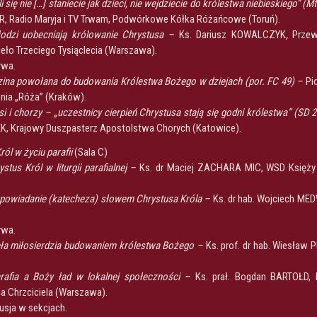
i się nie […] staniecie jak dzieci, nie wejdziecie do królestwa niebieskiego” (M
R, Radio Maryja i TV Trwam, Podwórkowe Kółka Różańcowe (Toruń).
odzi uobecniają królowanie Chrystusa –
Ks. Dariusz KOWALCZYK
,
Przew
ieło Trzeciego Tysiąclecia (Warszawa).
rwa.
ina powołana do budowania Królestwa Bożego w dziejach (por. FC 49) –
Pi
nia „Róża” (Kraków).
si i chorzy – „uczestnicy cierpień Chrystusa stają się godni królestwa” (SD 
, Krajowy Duszpasterz Apostolstwa Chorych (Katowice).
ról w życiu parafii
(Sala C)
ystus Król w liturgii parafialnej –
Ks. dr Maciej ZACHARA MIC, WSD Księż
powiadanie (katecheza) słowem Chrystusa Króla –
Ks. dr hab. Wojciech MED
rwa.
ła miłosierdzia budowaniem królestwa Bożego –
Ks. prof. dr hab. Wiesław
rafia a Boży ład w lokalnej społeczności –
Ks. prał. Bogdan BARTOŁD,
na Chrzciciela (Warszawa).
usja w sekcjach.