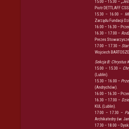
15.00 – 15.30 –
„Jeśl
Piotr DETTLAFF CSS
15.30 – 16.00 –
Mł
Zarządu Fundacji Dz
16.00 – 16.30 – Prze
16.30 – 17.00 –
Rodz
Prezes Stowarzysze
17.00 – 17.30 –
Star
Wojciech BARTOSZEK
Sekcja B: Chrystus K
15.00 – 15.30 –
Chr
(Lublin).
15.30 – 16.00 –
Prze
(Andrychów).
16.00 – 16.30 – Prze
16.30 – 17.00 –
Dzie
KUL (Lublin).
17.00 – 17.30 –
Pa
Archikatedry św. Ja
17.30 – 18.00 – Dysk