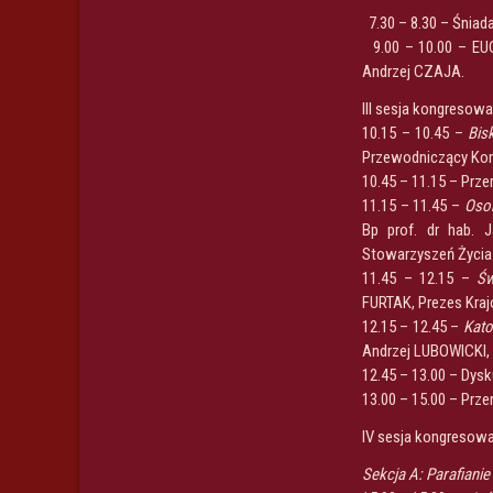
7.30 – 8.30 – Śniada
9.00 – 10.00 – EUC
Andrzej CZAJA.
III sesja kongresow
10.15 – 10.45 –
Bis
Przewodniczący Kom
10.45 – 11.15 – Prze
11.15 – 11.45 –
Osob
Bp prof. dr hab. 
Stowarzyszeń Życia
11.45 – 12.15 –
Św
FURTAK, Prezes Krajo
12.15 – 12.45 –
Kato
Andrzej LUBOWICKI,
12.45 – 13.00 – Dysk
13.00 – 15.00 – Prz
IV sesja kongresow
Sekcja A: Parafiani