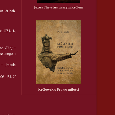
Jezus Chrystus naszym Królem
f. dr hab.
zej CZAJA,
r. VC 6) –
owanego i
e –
Urszula
sce
– Ks. dr
Królewskie Prawo miłości