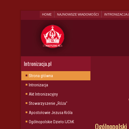
HOME
NAJNOWSZE WIADOMOŚCI
INTRONIZACJA.
Intronizacja.pl
Strona główna
Intronizacja
Akt Intronizacyjny
Stowarzyszenie „Róża"
Apostołowie Jezusa Króla
Ogólnopolskie Dzieło IJChK
Ogólnopolski