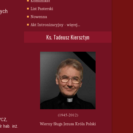
Komunikat
List Pasterski
nych
Nowenna
Akt Intronizacyjny - więcej...
Ks. Tadeusz Kiersztyn
(1945-2012)
YCZ,
Wierny Sługa Jezusa Króla Polski
r hab. inż.