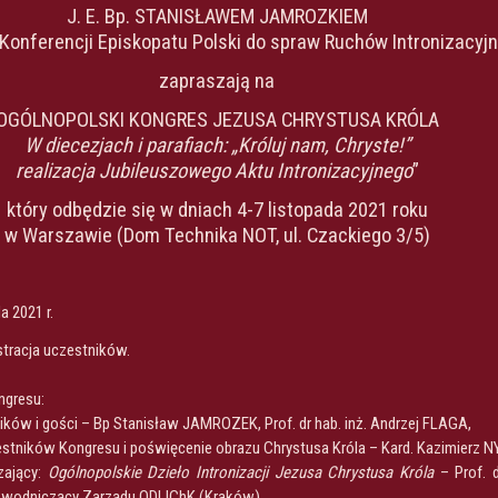
J. E. Bp. STANISŁAWEM JAMROZKIEM
Konferencji Episkopatu Polski do spraw Ruchów Intronizacyj
zapraszają na
OGÓLNOPOLSKI KONGRES JEZUSA CHRYSTUSA KRÓLA
W diecezjach i parafiach: „Króluj nam, Chryste!”
realizacja Jubileuszowego Aktu Intronizacyjnego
”
który odbędzie się w dniach 4-7 listopada 2021 roku
w Warszawie (Dom Technika NOT, ul. Czackiego 3/5)
a 2021 r.
stracja uczestników.
ngresu:
ików i gości – Bp Stanisław JAMROZEK, Prof. dr hab. inż. Andrzej FLAGA,
stników Kongresu i poświęcenie obrazu Chrystusa Króla – Kard. Kazimierz N
zający:
Ogólnopolskie Dzieło Intronizacji Jezusa Chrystusa Króla
– Prof. d
ewodniczący Zarządu ODIJChK (Kraków).