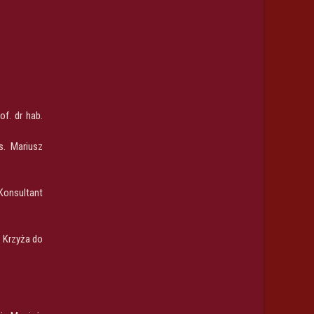
of. dr hab.
s. Mariusz
Konsultant
o Krzyża do