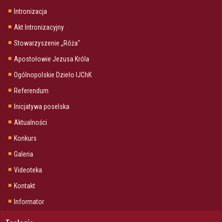
Intronizacja
Akt Intronizacyjny
Stowarzyszenie „Róża"
Apostołowie Jezusa Króla
Ogólnopolskie Dzieło IJChK
Referendum
Inicjatywa poselska
Aktualności
Konkurs
Galeria
Videoteka
Kontakt
Informator