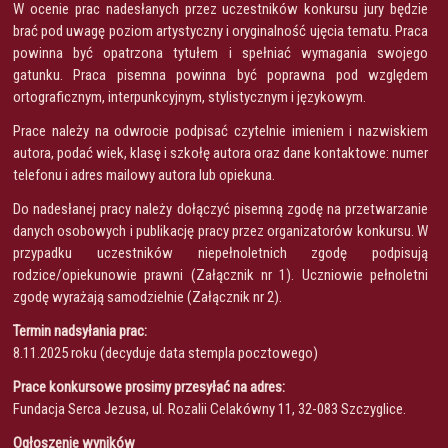
W ocenie prac nadesłanych przez uczestników konkursu jury będzie
brać pod uwagę poziom artystyczny i oryginalność ujęcia tematu. Praca
powinna być opatrzona tytułem i spełniać wymagania swojego
gatunku. Praca pisemna powinna być poprawna pod względem
ortograficznym, interpunkcyjnym, stylistycznym i językowym.
Prace należy na odwrocie podpisać czytelnie imieniem i nazwiskiem
autora, podać wiek, klasę i szkołę autora oraz dane kontaktowe: numer
telefonu i adres mailowy autora lub opiekuna.
Do nadesłanej pracy należy dołączyć pisemną zgodę na przetwarzanie
danych osobowych i publikację pracy przez organizatorów konkursu. W
przypadku uczestników niepełnoletnich zgodę podpisują
rodzice/opiekunowie prawni (Załącznik nr 1). Uczniowie pełnoletni
zgodę wyrażają samodzielnie (Załącznik nr 2).
Termin nadsyłania prac:
8.11.2025 roku (decyduje data stempla pocztowego)
Prace konkursowe prosimy przesyłać na adres:
Fundacja Serca Jezusa, ul. Rozalii Celakówny 11, 32-083 Szczyglice.
Ogłoszenie wyników