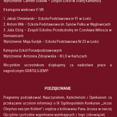
Wyróżnienie: Carmen Stasiak – Zespół Szkół w Starej Kamienicy
II kategoria wiekowa V-VIII
1. Jakub Chmielarski – Szkoła Podstawowa nr 91 w Łodzi
2. Antoni Wilk – Szkoła Podstawowa im. Synów Pułku w Węglowicach
3. Julia Ożóg – Zespół Szkolno-Przedszkolny im Czesława Miłosza w
Siemianicach
Wyróżnienie: Maja Surdyk – Szkoła Podstawowa Nr 23 w Łodzi
Kategoria Szkół Ponadpodstawowych
Wyróżnienie: Antonina Zdrojewska – III LO w Kartuzach
Wszystkim uczestnikom dziękujemy za nadesłane prace a
nagrodzonym GRATULUJEMY!
PODZIĘKOWANIE
Pragniemy podziękować Nauczycielom, Katechetom i Opiekunom za
przekazanie uczniom informacji o IX Ogólnopolskim Konkursie „Jezus
Chrystus naszym Królem” i orędzia o królowaniu Pana Jezusa w naszej
Ojczyźnie i potrzebie wypełniania wynikających z tego zobowiązań.