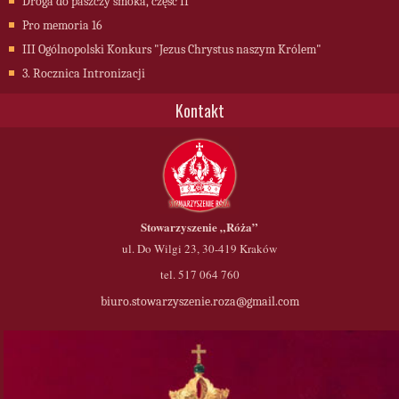
Droga do paszczy smoka, część II
Pro memoria 16
III Ogólnopolski Konkurs "Jezus Chrystus naszym Królem"
3. Rocznica Intronizacji
Kontakt
Stowarzyszenie
„Róża”
ul. Do Wilgi 23, 30-419 Kraków
tel. 517 064 760
biuro.stowarzyszenie.roza@gmail.com