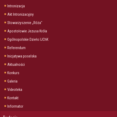
Intronizacja
Akt Intronizacyjny
Stowarzyszenie „Róża"
Apostołowie Jezusa Króla
Ogólnopolskie Dzieło IJChK
Referendum
Inicjatywa poselska
Aktualności
Konkurs
Galeria
Videoteka
Kontakt
Informator