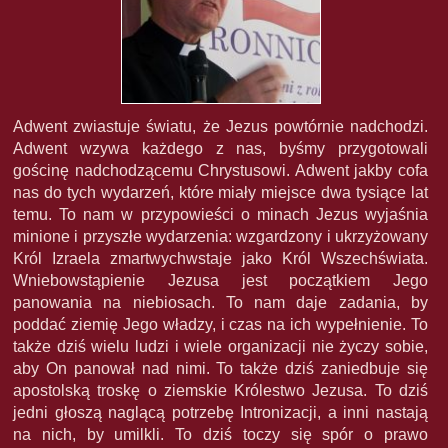
Adwent zwiastuje światu, że Jezus powtórnie nadchodzi.
Adwent wzywa każdego z nas, byśmy przygotowali
gościnę nadchodzącemu Chrystusowi. Adwent jakby cofa
nas do tych wydarzeń, które miały miejsce dwa tysiące lat
temu. To nam w przypowieści o minach Jezus wyjaśnia
minione i przyszłe wydarzenia: wzgardzony i ukrzyżowany
Król Izraela zmartwychwstaje jako Król Wszechświata.
Wniebowstąpienie Jezusa jest początkiem Jego
panowania na niebiosach. To nam daje zadania, by
poddać ziemię Jego władzy, i czas na ich wypełnienie. To
także dziś wielu ludzi i wiele organizacji nie życzy sobie,
aby On panował nad nimi. To także dziś zaniedbuje się
apostolską troskę o ziemskie Królestwo Jezusa. To dziś
jedni głoszą naglącą potrzebę Intronizacji, a inni nastają
na nich, by umilkli. To dziś toczy się spór o prawo