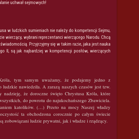
walanie uchwał sejmowych!
usa w ludzkich sumieniach nie należy do kompetencji Sejmu,
dzie wierzący, wybrani reprezentanci wierzącego Narodu. Chcą
świadomością. Przyjrzyjmy się w takim razie, jaka jest nauka
 II, są jak najbardziej w kompetencji posłów, wierzących
ako Króla, tym samym uważamy, że podajemy jedno z
wo ludzkie nawiedziła. A zarazą naszych czasów jest tzw.
 nadzieję, że doroczne święto Chrystusa Króla, które
 wszystkich, do powrotu do najukochańszego Zbawiciela.
adaniem katolików. (…) Przeto na mocy Naszej władzy
roczystość ta obchodzona corocznie po całym świecie
 zobowiązani ludzie prywatni, jak i władze i rządzący.