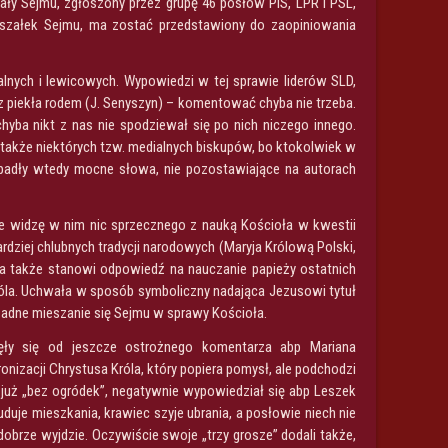
wały Sejmu, zgłoszony przez grupę 46 posłów PiS, LPR i PSL,
arszałek Sejmu, ma zostać przedstawiony do zaopiniowania
lnych i lewicowych. Wypowiedzi w tej sprawie liderów SLD,
 piekła rodem (J. Senyszyn) – komentować chyba nie trzeba.
yba nikt z nas nie spodziewał się po nich niczego innego.
a także niektórych tzw. medialnych biskupów, bo ktokolwiek w
h padły wtedy mocne słowa, nie pozostawiające na autorach
ie widzę w nim nic sprzecznego z nauką Kościoła w kwestii
ardziej chlubnych tradycji narodowych (Maryja Królową Polski,
, a także stanowi odpowiedź na nauczanie papieży ostatnich
róla. Uchwała w sposób symboliczny nadająca Jezusowi tytuł
to żadne mieszanie się Sejmu w sprawy Kościoła.
zęły się od jeszcze ostrożnego komentarza abp Mariana
nizacji Chrystusa Króla, który popiera pomysł, ale podchodzi
tem już „bez ogródek”, negatywnie wypowiedział się abp Leszek
je mieszkania, krawiec szyje ubrania, a posłowie niech nie
dobrze wyjdzie. Oczywiście swoje „trzy grosze” dodali także,