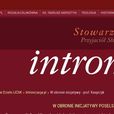
PL
ROZALIA CELAKÓWNA
KS. TADEUSZ KIERSZTYN
TEOLOGIA
HISTORIA
e Dzieło IJChK
Intronizacja.pl
W obronie inicjatywy - prof. Kasprzyk
W OBRONIE INICJATYWY POSELS