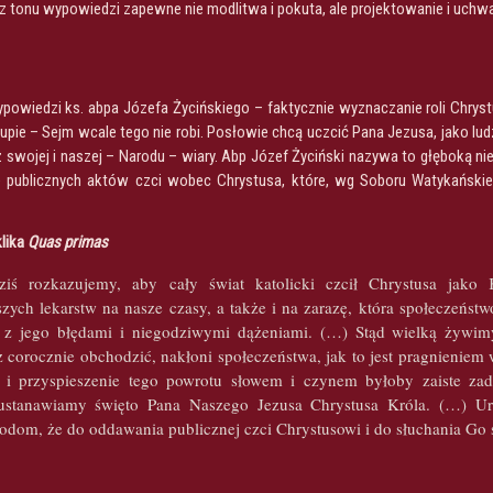
z tonu wypowiedzi zapewne nie modlitwa i pokuta, ale projektowanie i uch
powiedzi ks. abpa Józefa Życińskiego – faktycznie wyznaczanie roli Chryst
kupie – Sejm wcale tego nie robi. Posłowie chcą uczcić Pana Jezusa, jako lu
z swojej i naszej – Narodu – wiary. Abp Józef Życiński nazywa to głęboką nie
 publicznych aktów czci wobec Chrystusa, które, wg Soboru Watykańskiego
klika
Quas primas
dziś rozkazujemy, aby cały świat katolicki czcił Chrystusa j
szych lekarstw na nasze czasy, a także i na zarazę, która społeczeńst
 z jego błędami i niegodziwymi dążeniami. (…) Stąd wielką żywimy
 corocznie obchodzić, nakłoni społeczeństwa, jak to jest pragnieniem
 i przyspieszenie tego powrotu słowem i czynem byłoby zaiste z
 ustanawiamy święto Pana Naszego Jezusa Chrystusa Króla. (…) U
dom, że do oddawania publicznej czci Chrystusowi i do słuchania Go są