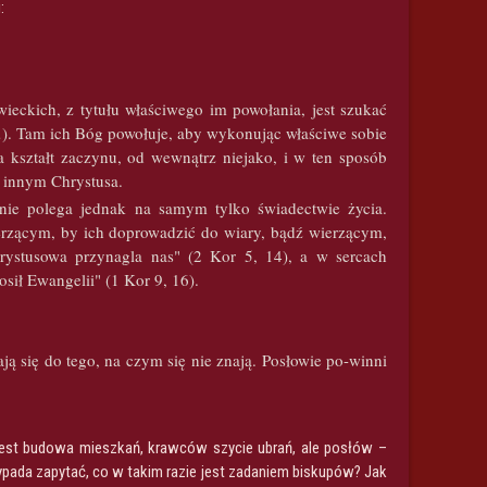
:
eckich, z tytułu właściwego im powołania, jest szukać
…). Tam ich Bóg powołuje, aby wykonując właściwe sobie
 kształt zaczynu, od wewnątrz niejako, i w ten sposób
i innym Chrystusa.
 nie polega jednak na samym tylko świadectwie życia.
erzącym, by ich doprowadzić do wiary, bądź wierzącym,
rystusowa przynagla nas" (2 Kor 5, 14), a w sercach
ił Ewangelii" (1 Kor 9, 16).
ją się do tego, na czym się nie znają. Posłowie po-winni
jest budowa mieszkań, krawców szycie ubrań, ale posłów –
ypada zapytać, co w takim razie jest zadaniem biskupów? Jak