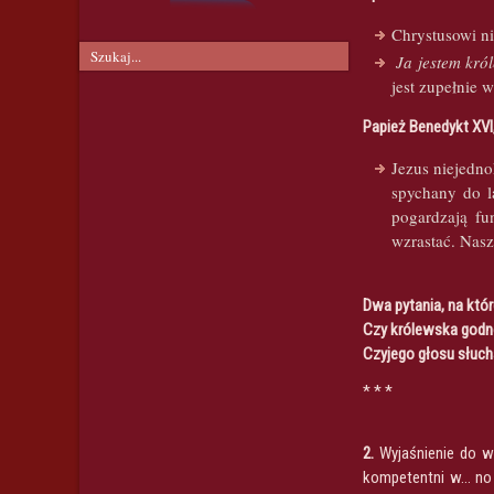
Chrystusowi ni
Ja jestem kró
jest zupełnie 
Papież Benedykt XVI
Jezus niejednok
spychany do l
pogardzają fu
wzrastać. Nasz
Dwa pytania, na któ
Czy królewska godno
Czyjego głosu słuch
* * *
2.
Wyjaśnienie do w
kompetentni w… no 