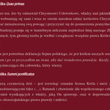
klika
Quas primas
dzo ten, kto by odmawiał Chrystusowi Człowiekowi, władzy nad jakim
 wzbraniają się sami i wraz ze swoim narodem oddać królestwu Chryst
ać nienaruszoną swą powagę i przyczynić się do pomnożenia pomyślnoś
bardziej pomija się w haniebnym milczeniu najsłodsze Imię naszego 
tach, tym głośniej trzeba je wielbić i rozgłaszać wszędzie prawa Króle
k
e jest potrzebna deklaracja Sejmu polskiego, że jest królem naszych ser
lem i po to przyszedłem na świat, aby dać świadectwo prawdzie. Każdy, 
wystarczające dla człowieka, który wierzy.
klika
Summi pontificatus
ejszą czynnością dziś – jest rozwinąć sztandar Jezusa Króla i nieść
zedstawiającymi fałsz (…). Ratunek i zbawienie dla współczesnego czło
nień wynikających z władzy, jaką On sprawuje, oraz w doprowadzen
o chrześcijańskiego prawa prawdy i miłości.
k