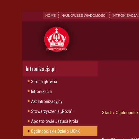
HOME
NAJNOWSZE WIADOMOŚCI
INTRONIZACJA.
Intronizacja.pl
Strona główna
Intronizacja
Akt Intronizacyjny
Stowarzyszenie „Róża"
Start
Ogólnopolski
Apostołowie Jezusa Króla
Ogólnopolskie Dzieło IJChK