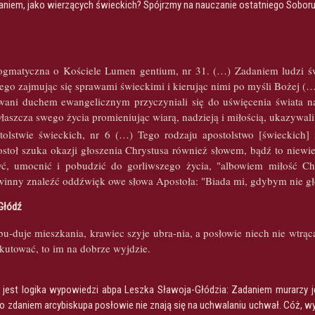
aniem, jako wierzących świeckich? Spójrzmy na nauczanie ostatniego Soboru
ogmatyczna o Kościele Lumen gentium, nr 31. (…) Zadaniem ludzi świ
ego zajmując się sprawami świeckimi i kierując nimi po myśli Bożej (
owani duchem ewangelicznym przyczyniali się do uświęcenia świata na
aszcza swego życia promieniując wiarą, nadzieją i miłością, ukazywal
tolstwie świeckich, nr 6 (…) Tego rodzaju apostolstwo [świeckich]
stoł szuka okazji głoszenia Chrystusa również słowem, bądź to niewi
ć, umocnić i pobudzić do gorliwszego życia, "albowiem miłość Ch
inny znaleźć oddźwięk owe słowa Apostoła: "Biada mi, gdybym nie głos
Głódź
u-duje mieszkania, krawiec szyje ubra-nia, a posłowie niech nie wtrąca
okutować, to im na dobrze wyjdzie.
a jest logika wypowiedzi abpa Leszka Sławoja-Głódzia: Zadaniem murarzy 
bo zdaniem arcybiskupa posłowie nie znają się na uchwalaniu uchwał. Cóż, w