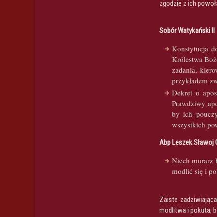
zgodzie z ich powoł
Sobór Watykański II
Konstytucja d
Królestwa Boż
zadania, kier
przykładem zwł
Dekret o apos
Prawdziwy apo
by ich pouczy
wszystkich pow
Abp Leszek Sławoj 
Niech murarz b
modlić się i p
Zaiste zadziwiając
modlitwa i pokuta, 