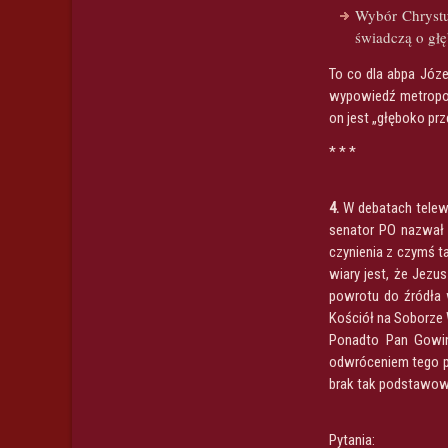
Wybór Chrystu
świadczą o głę
To co dla abpa Józe
wypowiedź metropoli
on jest „głęboko prz
* * *
4.
W debatach telew
senator PO nazwał 
czynienia z czymś t
wiary jest, że Jezu
powrotu do źródła 
Kościół na Soborze 
Ponadto Pan Gowin
odwróceniem tego pi
brak tak podstawowe
Pytania: