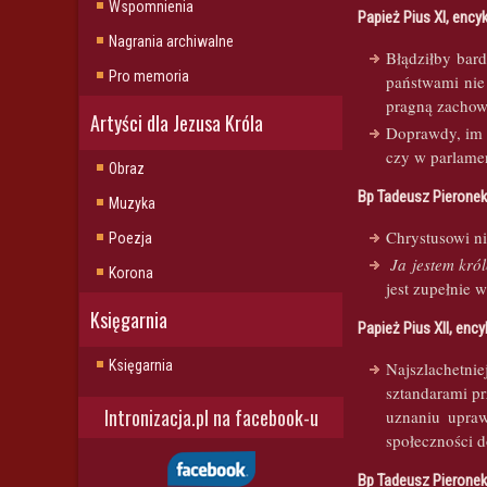
Wspomnienia
Papież Pius XI, ency
Nagrania archiwalne
Błądziłby bar
Pro memoria
państwami nie
pragną zachow
Artyści dla Jezusa Króla
Doprawdy, im 
czy w parlamen
Obraz
Bp Tadeusz Pierone
Muzyka
Chrystusowi ni
Poezja
Ja jestem kró
Korona
jest zupełnie 
Księgarnia
Papież Pius XII, ency
Księgarnia
Najszlachetni
sztandarami pr
Intronizacja.pl na facebook-u
uznaniu upraw
społeczności d
Bp Tadeusz Pierone