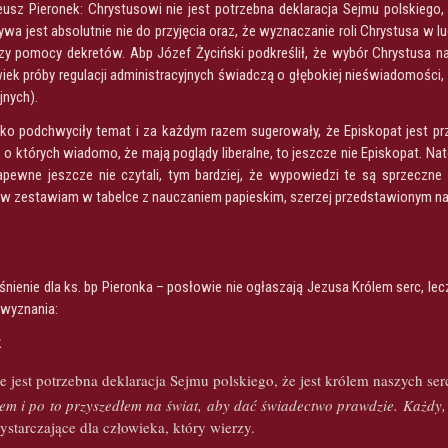
usz Pieronek: Chrystusowi nie jest potrzebna deklaracja Sejmu polskiego, 
atywa jest absolutnie nie do przyjęcia oraz, że wyznaczanie roli Chrystusa w 
zy pomocy dekretów. Abp Józef Życiński podkreślił, że wybór Chrystusa na
iek próby regulacji administracyjnych świadczą o głębokiej nieświadomości, 
jnych).
bko podchwyciły temat i za każdym razem sugerowały, że Episkopat jest pr
, o których wiadomo, że mają poglądy liberalne, to jeszcze nie Episkopat. Na
apewne jeszcze nie czytali, tym bardziej, że wypowiedzi te są sprzeczn
 zestawiam w tabelce z nauczaniem papieskim, szerzej przedstawionym na 
nienie dla ks. bp Pieronka – posłowie nie ogłaszają Jezusa Królem serc, le
 wyznania:
k
e jest potrzebna deklaracja Sejmu polskiego, że jest królem naszych ser
lem i po to przyszedłem na świat, aby dać świadectwo prawdzie. Każdy, 
wystarczające dla człowieka, który wierzy.