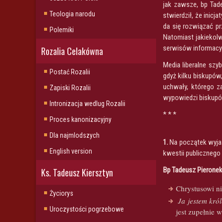
jak zawsze, bp Tade
Teologia narodu
stwierdził, że inicj
da się rozwiązać pr
Polemiki
Natomiast jakiekolw
serwisów informacy
Rozalia Celakówna
Media liberalne szy
Postać Rozalii
gdyż kilku biskupów
uchwały, którego z
Zapiski Rozalii
wypowiedzi biskupów
Intronizacja wedlug Rozalii
* * *
Proces kanonizacyjny
Dla najmlodszych
1.
Na początek wyjaś
English version
kwestii publicznego
Bp Tadeusz Pierone
Ks. Tadeusz Kiersztyn
Chrystusowi ni
Życiorys
Ja jestem kró
Uroczystości pogrzebowe
jest zupełnie 