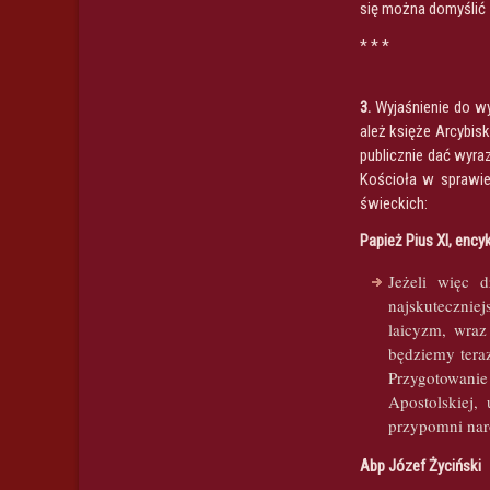
się można domyślić 
* * *
3.
Wyjaśnienie do wy
ależ księże Arcybis
publicznie dać wyra
Kościoła w sprawie
świeckich:
Papież Pius XI, ency
Jeżeli więc 
najskuteczniej
laicyzm, wraz
będziemy teraz
Przygotowanie
Apostolskiej,
przypomni naro
Abp Józef Życiński