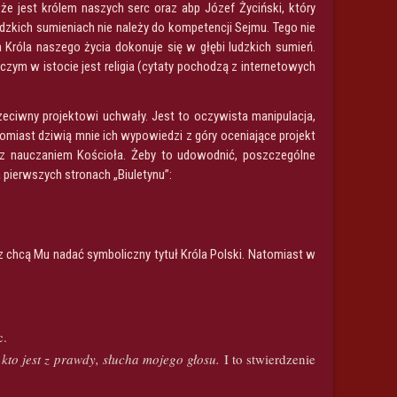
że jest królem naszych serc oraz abp Józef Życiński, który
ludzkich sumieniach nie należy do kompetencji Sejmu. Tego nie
 Króla naszego życia dokonuje się w głębi ludzkich sumień.
czym w istocie jest religia (cytaty pochodzą z internetowych
zeciwny projektowi uchwały. Jest to oczywista manipulacja,
tomiast dziwią mnie ich wypowiedzi z góry oceniające projekt
e z nauczaniem Kościoła. Żeby to udowodnić, poszczególne
pierwszych stronach „Biuletynu”:
cz chcą Mu nadać symboliczny tytuł Króla Polski. Natomiast w
c.
kto jest z prawdy, słucha mojego głosu.
I to stwierdzenie