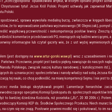
6 r. „Rzeczypospolita” opublikowała artykuł, w którym opisano projekt uch
 Chrystusowi tytuł: Jezus Król Polski. Projekt uchwały, jak zapewniał M
tu Polski.
 spodziewać, sprawa wywołała medialną burzę, zwłaszcza w kręgach libera
stów, że to wprowadzanie państwa wyznaniowego (W. Olejniczak), pomysł z
reślić wyjątkową przewrotność i niekompetencję posłów lewicy. Zresztą ch
eśledzić komentarze przedstawicieli PO, mieniących się ludźmi wierzącymi, 
ł serwisy informacyjne lub czytał gazety wie, że z ust wyżej wymienionyc
.
ałem (jest dostępny na
www.artur-gorski.waw.pl
) wraz z uzasadnieniem i n
 Państwa. Przeciwnie, projekt jest bardzo piękny, nawiązuje do naszych najb
Narodu Polskiego, związek naszej kultury narodowej z katolicyzmem itd.)
jących do uznania przez społeczeństwa i narody władzy nad sobą Jezusa K
alizacją tej nauki, co chcę podkreślić, na miarę kompetencji Sejmu. I nie jest 
rzez media biskupi skrytykowali projekt. Lamentacje hierarchów zac
ewodniczącego specjalnej Komisji Episkopatu ds. społecznych aspektów Intro
dyż to bardziej dziedzina Kościoła, niż poselska („Rz”, 20 XII 2006 r.). Po
odniczący Komisji KEP ds. Środków Społecznego Przekazu: Niech murarz budu
o, na czym się nie znają. Posłowie powinni modlić się i pokutować, to im na 