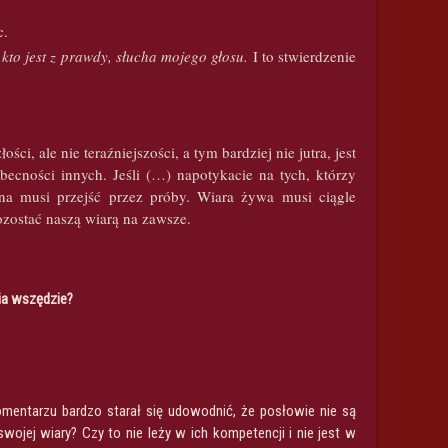
c.
kto jest z prawdy, słucha mojego głosu.
I to stwierdzenie
i, ale nie teraźniejszości, a tym bardziej nie jutra, jest
ecności innych. Jeśli (…) napotykacie na tych, którzy
na musi przejść przez próby. Wiara żywa musi ciągle
ozostać naszą wiarą na zawsze.
ia wszędzie?
entarzu bardzo starał się udowodnić, że posłowie nie są
jej wiary? Czy to nie leży w ich kompetencji i nie jest w