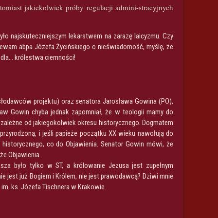
omiast jakiekolwiek próby regulacji admini-stracyjnych
było najskuteczniejszym lekarstwem na zarazę laicyzmu. Czy
jrzewam abpa Józefa Życińskiego o nieświadomość, myślę, że
e dla… królestwa ciemności!
ysłodawców projektu) oraz senatora Jarosława Gowina (PO),
sław Gowin chyba jednak zapomniał, że w teologii mamy do
niezależne od jakiegokolwiek okresu historycznego. Dogmatem
przyrodzoną, i jeśli papieże początku XX wieku nawołują do
u historycznego, co do Objawienia. Senator Gowin mówi, że
że Objawienia.
za było tylko w ST, a królowanie Jezusa jest zupełnym
ie jest już Bogiem i Królem, nie jest prawodawcą? Dziwi mnie
im. ks. Józefa Tischnera w Krakowie.