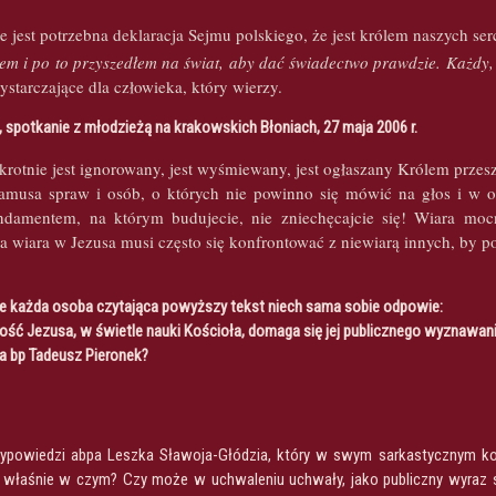
e jest potrzebna deklaracja Sejmu polskiego, że jest królem naszych ser
lem i po to przyszedłem na świat, aby dać świadectwo prawdzie. Każdy, 
wystarczające dla człowieka, który wierzy.
, spotkanie z młodzieżą na krakowskich Błoniach, 27 maja 2006 r.
rotnie jest ignorowany, jest wyśmiewany, jest ogłaszany Królem przeszłośc
amusa spraw i osób, o których nie powinno się mówić na głos i w ob
ndamentem, na którym budujecie, nie zniechęcajcie się! Wiara moc
a wiara w Jezusa musi często się konfrontować z niewiarą innych, by p
re każda osoba czytająca powyższy tekst niech sama sobie odpowie:
ść Jezusa, w świetle nauki Kościoła, domaga się jej publicznego wyznawan
a bp Tadeusz Pieronek?
ypowiedzi abpa Leszka Sławoja-Głódzia, który w swym sarkastycznym kom
właśnie w czym? Czy może w uchwaleniu uchwały, jako publiczny wyraz swo