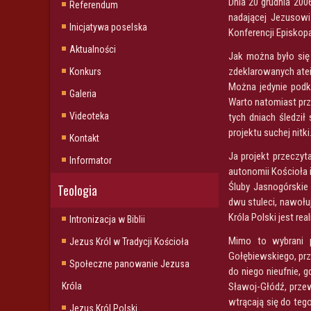
Dnia 20 grudnia 200
Referendum
nadającej Jezusowi
Inicjatywa poselska
Konferencji Episkopa
Aktualności
Jak można było się
zdeklarowanych atei
Konkurs
Można jedynie podk
Galeria
Warto natomiast prz
Videoteka
tych dniach śledzi
projektu suchej nitki
Kontakt
Ja projekt przeczyt
Informator
autonomii Kościoła i
Śluby Jasnogórskie 
Teologia
dwu stuleci, nawołu
Króla Polski jest re
Intronizacja w Biblii
Mimo to wybrani p
Jezus Król w Tradycji Kościoła
Gołębiewskiego, prz
Społeczne panowanie Jezusa
do niego nieufnie, g
Króla
Sławoj-Głódź, przew
wtrącają się do teg
Jezus Król Polski