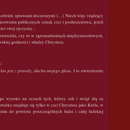
ikolwiek sprawami doczesnymi (…) Niech więc rządzący
usowemu publicznych oznak czci i posłuszeństwa, jeżeli
ci swej ojczyzny...
Zbawiciela, czy to w zgromadzeniach międzynarodowych,
wskiej godności i władzy Chrystusa.
c.
kto jest z prawdy, słucha mojego głosu.
I to stwierdzenie
 go wysoko na oczach tych, którzy szli i wciąż idą za
wieka znajduje się tylko w czci Chrystusa jako Króla, w
iu do powrotu poszczególnych ludzi i całej ludzkiej