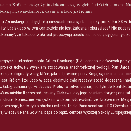
sa na Króla naszego życia dokonuje się w głębi ludzkich sumień. Nat
bokiej nieświa-domości, czym w istocie jest religia
fa Życińskiego jest głęboką nieświadomością dla papieży początku XX w. 
ty lubelskiego w tym kontekście nie jest żałosna i oburzająca? Nie pode
ekonany”, że taka uchwała jest propozycją absolutnie nie do przyjęcia, tyle ż
izyjnych z udziałem posła Artura Górskiego (PiS, jednego z głównych pom
projekt uchwały wynikiem stosowania anachronicznej teologii. Pan Jaro
akim jak dogmaty wiary, które, jako objawione przez Boga, są niezmienne i 
s jest Królem i że Jego władza obejmuje całą rzeczywistość doczesną i nad
władzy, uznania go w Jezusie Królu, to odwołują się nie tyle do kontekst
Watykańskim II przeszedł zmiany. Ciekawe, czy jego zdaniem dotyczą one tak
 chciał koniecznie wszystkim widzom udowodnić, że królowanie Mesjas
erwszego, bo to tylko służba i miłość. To dla Pana senatora z PO Chrystus n
j wiedzy u Pana Gowina, bądź co bądź, Rektora Wyższej Szkoły Europejskiej 