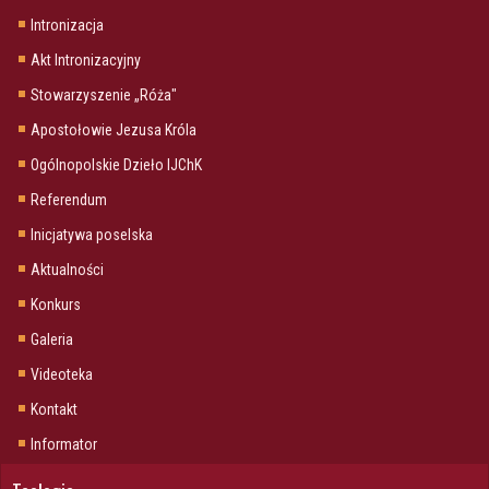
Intronizacja
Akt Intronizacyjny
Stowarzyszenie „Róża"
Apostołowie Jezusa Króla
Ogólnopolskie Dzieło IJChK
Referendum
Inicjatywa poselska
Aktualności
Konkurs
Galeria
Videoteka
Kontakt
Informator