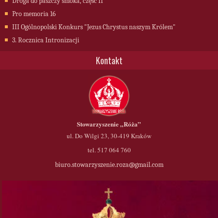
Droga do paszczy smoka, część II
Pro memoria 16
III Ogólnopolski Konkurs "Jezus Chrystus naszym Królem"
3. Rocznica Intronizacji
Kontakt
Stowarzyszenie
„Róża”
ul. Do Wilgi 23, 30-419 Kraków
tel. 517 064 760
biuro.stowarzyszenie.roza@gmail.com