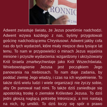
Adwent zwiastuje światu, że Jezus powtórnie nadchodzi.
Adwent wzywa każdego z nas, byśmy przygotowali
gościnę nadchodzącemu Chrystusowi. Adwent jakby cofa
nas do tych wydarzeń, które miały miejsce dwa tysiące lat
temu. To nam w przypowieści o minach Jezus wyjaśnia
minione i przyszłe wydarzenia: wzgardzony i ukrzyżowany
Król Izraela zmartwychwstaje jako Król Wszechświata.
Wniebowstąpienie Jezusa jest początkiem Jego
panowania na niebiosach. To nam daje zadania, by
poddać ziemię Jego władzy, i czas na ich wypełnienie. To
także dziś wielu ludzi i wiele organizacji nie życzy sobie,
aby On panował nad nimi. To także dziś zaniedbuje się
apostolską troskę o ziemskie Królestwo Jezusa. To dziś
jedni głoszą naglącą potrzebę Intronizacji, a inni nastają
na nich, by umilkli. To dziś toczy się spór o prawo