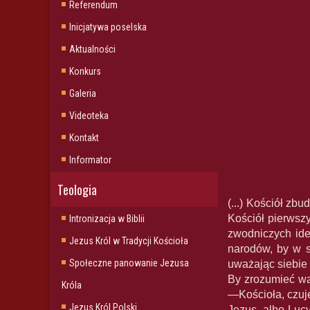
Referendum
Inicjatywa poselska
Aktualności
Konkurs
Galeria
Videoteka
Kontakt
Informator
Teologia
(...) Kościół zb
Kościół pierwsz
Intronizacja w Biblii
zwodniczych ide
Jezus Król w Tradycji Kościoła
narodów, by w s
Społeczne panowanie Jezusa
uważając siebie 
By zrozumieć wa
Króla
—Kościoła, czuj
Jezus Król Polski
Jezus, albo Lucy