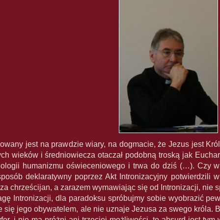
udowany jest na prawdzie wiary, na dogmacie, że Jezus jest Kró
ych wieków i średniowiecza otaczał podobną troską jak Euchar
ologii humanizmu oświeceniowego i trwa do dziś (…). Czy w t
posób deklaratywny poprzez Akt Intronizacyjny potwierdzili
za chrześcijan, a zarazem wymawiając się od Intronizacji, nie s
gę Intronizacji, dla paradoksu spróbujmy sobie wyobrazić pe
e się jego obywatelem, ale nie uznaje Jezusa za swego króla. 
fer, i nie ma próżni ani trzeciej możliwości, to absurd jest ty