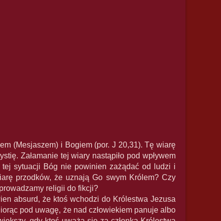
lem (Mesjaszem) i Bogiem (por. J 20,31). Tę wiarę
ystię. Załamanie tej wiary nastąpiło pod wpływem
ej sytuacji Bóg nie powinien zażądać od ludzi i
 wiarę przodków, że uznają Go swym Królem? Czy
prowadzamy religii do fikcji?
wien absurd, że ktoś wchodzi do Królestwa Jezusa
Biorąc pod uwagę, że nad człowiekiem panuje albo
m większy, gdy ktoś uważa się za członka Królestwa