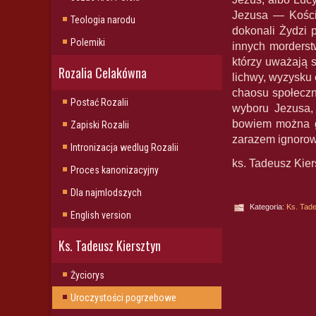
Jezusa — Kościo
Teologia narodu
dokonali Żydzi 
Polemiki
innych morderstw
którzy uważają 
Rozalia Celakówna
lichwy, wyzysku
chaosu społeczn
Postać Rozalii
wyboru Jezusa,
bowiem można gł
Zapiski Rozalii
zarazem ignorow
Intronizacja wedlug Rozalii
ks. Tadeusz Kier
Proces kanonizacyjny
Dla najmlodszych
Kategoria:
Ks. Tade
English version
Ks. Tadeusz Kiersztyn
Życiorys
Uroczystości pogrzebowe