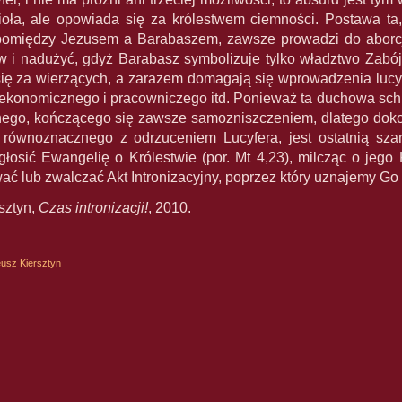
ła, ale opowiada się za królestwem ciemności. Postawa ta,
pomiędzy Jezusem a Barabaszem, zawsze prowadzi do aborcji, 
 i nadużyć, gdyż Barabasz symbolizuje tylko władztwo Zabójcy
się za wierzących, a zarazem domagają się wprowadzenia lucyfe
 ekonomicznego i pracowniczego itd. Ponieważ ta duchowa schi
ego, kończącego się zawsze samozniszczeniem, dlatego doko
 równoznacznego z odrzuceniem Lucyfera, jest ostatnią sza
osić Ewangelię o Królestwie (por. Mt 4,23), milcząc o jego 
ać lub zwalczać Akt Intronizacyjny, poprzez który uznajemy G
sztyn,
Czas intronizacji!
, 2010.
usz Kiersztyn