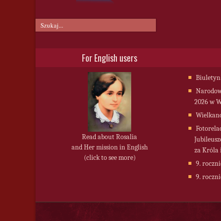
For English users
Biuletyn
Narodowy
2026 w W
Wielkan
Fotorela
Read about Rosalia
Jubileusz
and Her mission in English
za Króla 
(click to see more)
9. roczni
9. roczni