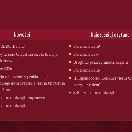
Nowości
Najczęściej czytane
 ODIJChK nr 13
Pro memoria 19
 Orszak Chrystusa Króla 16 maja
Pro memoria 4
arszawie
Droga do paszczy smoka, część II
oc 2026
Pro memoria 16
cja z 9. rocznicy proklamacji
III Ogólnopolski Konkurs "Jezus C
owego Aktu Przyjęcia Jezusa Chrystusa
naszym Królem"
i Pana
3. Rocznica Intronizacji
ca Intronizacji - zaproszenie
ca Intronizacji