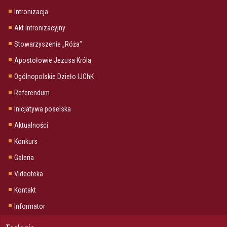
Intronizacja
Akt Intronizacyjny
Stowarzyszenie „Róża"
Apostołowie Jezusa Króla
Ogólnopolskie Dzieło IJChK
Referendum
Inicjatywa poselska
Aktualności
Konkurs
Galeria
Videoteka
Kontakt
Informator