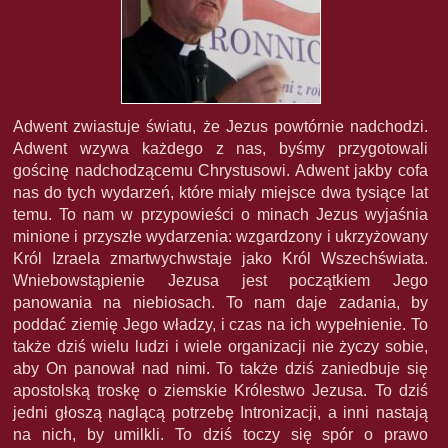
Adwent zwiastuje światu, że Jezus powtórnie nadchodzi.
Adwent wzywa każdego z nas, byśmy przygotowali
gościnę nadchodzącemu Chrystusowi. Adwent jakby cofa
nas do tych wydarzeń, które miały miejsce dwa tysiące lat
temu. To nam w przypowieści o minach Jezus wyjaśnia
minione i przyszłe wydarzenia: wzgardzony i ukrzyżowany
Król Izraela zmartwychwstaje jako Król Wszechświata.
Wniebowstąpienie Jezusa jest początkiem Jego
panowania na niebiosach. To nam daje zadania, by
poddać ziemię Jego władzy, i czas na ich wypełnienie. To
także dziś wielu ludzi i wiele organizacji nie życzy sobie,
aby On panował nad nimi. To także dziś zaniedbuje się
apostolską troskę o ziemskie Królestwo Jezusa. To dziś
jedni głoszą naglącą potrzebę Intronizacji, a inni nastają
na nich, by umilkli. To dziś toczy się spór o prawo