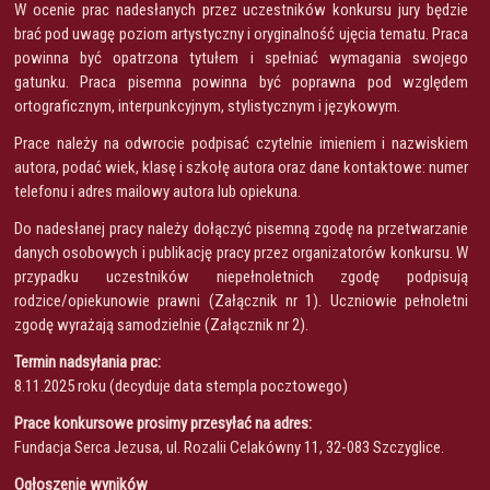
W ocenie prac nadesłanych przez uczestników konkursu jury będzie
brać pod uwagę poziom artystyczny i oryginalność ujęcia tematu. Praca
powinna być opatrzona tytułem i spełniać wymagania swojego
gatunku. Praca pisemna powinna być poprawna pod względem
ortograficznym, interpunkcyjnym, stylistycznym i językowym.
Prace należy na odwrocie podpisać czytelnie imieniem i nazwiskiem
autora, podać wiek, klasę i szkołę autora oraz dane kontaktowe: numer
telefonu i adres mailowy autora lub opiekuna.
Do nadesłanej pracy należy dołączyć pisemną zgodę na przetwarzanie
danych osobowych i publikację pracy przez organizatorów konkursu. W
przypadku uczestników niepełnoletnich zgodę podpisują
rodzice/opiekunowie prawni (Załącznik nr 1). Uczniowie pełnoletni
zgodę wyrażają samodzielnie (Załącznik nr 2).
Termin nadsyłania prac:
8.11.2025 roku (decyduje data stempla pocztowego)
Prace konkursowe prosimy przesyłać na adres:
Fundacja Serca Jezusa, ul. Rozalii Celakówny 11, 32-083 Szczyglice.
Ogłoszenie wyników