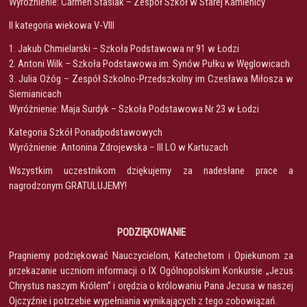
Wyróżnienie: Carmen Stasiak – Zespół Szkół w Starej Kamienicy
II kategoria wiekowa V-VIII
1. Jakub Chmielarski – Szkoła Podstawowa nr 91 w Łodzi
2. Antoni Wilk – Szkoła Podstawowa im. Synów Pułku w Węglowicach
3. Julia Ożóg – Zespół Szkolno-Przedszkolny im Czesława Miłosza w
Siemianicach
Wyróżnienie: Maja Surdyk – Szkoła Podstawowa Nr 23 w Łodzi
Kategoria Szkół Ponadpodstawowych
Wyróżnienie: Antonina Zdrojewska – III LO w Kartuzach
Wszystkim uczestnikom dziękujemy za nadesłane prace a
nagrodzonym GRATULUJEMY!
PODZIĘKOWANIE
Pragniemy podziękować Nauczycielom, Katechetom i Opiekunom za
przekazanie uczniom informacji o IX Ogólnopolskim Konkursie „Jezus
Chrystus naszym Królem” i orędzia o królowaniu Pana Jezusa w naszej
Ojczyźnie i potrzebie wypełniania wynikających z tego zobowiązań.