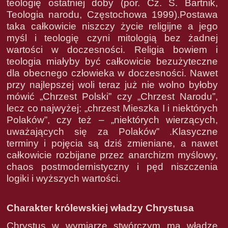
teologię ostatniej doby (por. Cz. S. Bartnik,
Teologia narodu, Częstochowa 1999).Postawa
taka całkowicie niszczy życie religijne a jego
myśl i teologię czyni mitologią bez żadnej
wartości w doczesności. Religia bowiem i
teologia miałyby być całkowicie bezużyteczne
dla obecnego człowieka w doczesności. Nawet
przy najlepszej woli teraz już nie wolno byłoby
mówić „Chrzest Polski” czy „Chrzest Narodu”,
lecz co najwyżej: „chrzest Mieszka I i niektórych
Polaków”, czy też – „niektórych wierzących,
uważających się za Polaków” .Klasyczne
terminy i pojęcia są dziś zmieniane, a nawet
całkowicie rozbijane przez anarchizm myślowy,
chaos postmodernistyczny i pęd niszczenia
logiki i wyższych wartości.
Charakter królewskiej władzy Chrystusa
Chrystus w wymiarze stwórczym ma władzę