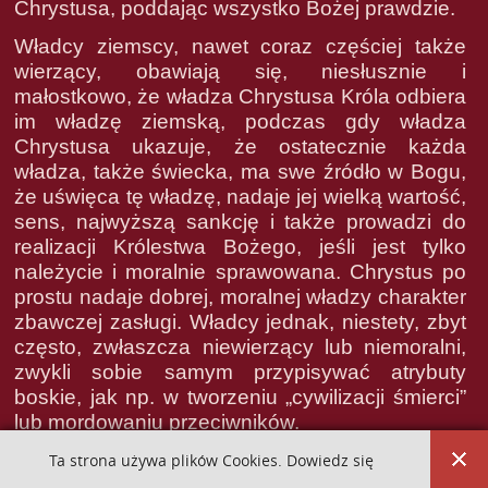
Chrystusa, poddając wszystko Bożej prawdzie.
Władcy ziemscy, nawet coraz częściej także
wierzący, obawiają się, niesłusznie i
małostkowo, że władza Chrystusa Króla odbiera
im władzę ziemską, podczas gdy władza
Chrystusa ukazuje, że ostatecznie każda
władza, także świecka, ma swe źródło w Bogu,
że uświęca tę władzę, nadaje jej wielką wartość,
sens, najwyższą sankcję i także prowadzi do
realizacji Królestwa Bożego, jeśli jest tylko
należycie i moralnie sprawowana. Chrystus po
prostu nadaje dobrej, moralnej władzy charakter
zbawczej zasługi. Władcy jednak, niestety, zbyt
często, zwłaszcza niewierzący lub niemoralni,
zwykli sobie samym przypisywać atrybuty
boskie, jak np. w tworzeniu „cywilizacji śmierci”
lub mordowaniu przeciwników.
Władze ziemskie są jeszcze względnie
Ta strona używa plików Cookies. Dowiedz się
tolerancyjne wobec kultów czysto