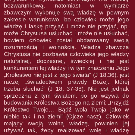
bezwarunkową, natomiast w wymiarze
zbawczym wykonuje swą władzę w pewnym
zakresie warunkowo, bo człowiek może jego
władzę i łaskę przyjąć i może nie przyjąć, np.
może Chrystusa usłuchać i może nie usłuchać,
bowiem człowiek został obdarowany swoją
rozumnością i wolnością. Władza zbawcza
Chrystusa nie pozbawia człowieka jego władzy
naturalnej, doczesnej, świeckiej i nie jest
konkurentem tej władzy i w tym znaczeniu Jego
„Królestwo nie jest z tego świata” (J 18,36), jest
raczej „świadectwem prawdy Bożej, której
trzeba słuchać” (J 18, 37-38). Nie jest jednak
sprzeczna z tym światem, bo go wzywa do
budowania Królestwa Bożego na ziemi: „Przyjdź
Królestwo Twoje… Bądź wola Twoja jako w
niebie tak i na ziemi” (Ojcze nasz). Człowiek
mający swoją wolną władzę, powinien jej
używać tak, żeby realizować wolę i władzę