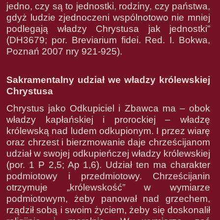
jedno, czy są to jednostki, rodziny, czy państwa,
gdyż ludzie zjednoczeni wspólnotowo nie mniej
podlegają władzy Chrystusa jak jednostki”
(DH3679; por. Breviarium fidei. Red. I. Bokwa,
Poznań 2007 nry 921-925).
Sakramentalny udział we władzy królewskiej
Chrystusa
Chrystus jako Odkupiciel i Zbawca ma – obok
władzy kapłańskiej i prorockiej – władzę
królewską nad ludem odkupionym. I przez wiarę
oraz chrzest i bierzmowanie daje chrześcijanom
udział w swojej odkupieńczej władzy królewskiej
(por. 1 P 2,5; Ap 1,6). Udział ten ma charakter
podmiotowy i przedmiotowy. Chrześcijanin
otrzymuje „królewskość” w wymiarze
podmiotowym, żeby panował nad grzechem,
rządził sobą i swoim życiem, żeby się doskonalił