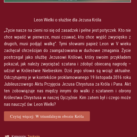
Leon Wielki o służbie dla Jezusa Króla
„Życie nasze na ziemi roi się od zasadzek i pełne jest potyczek. Kto nie
chce wpaść w pierwsze, musi czuwać, kto chce wyjść zwycięsko z
drugich, musi podjąć walkę”. Tymi słowami papież Leon w V wieku
zachęcał chrześcijan do zaangażowania w duchowe zmagania. Życie
postrzegał jako służbę Jezusowi Królowi, który swoim przykładem
pokazał, jak należy zwyciężać szatana i zdobyć obiecaną nagrodę –
udział w Królestwie Niebieskim. Dziś jego słowa są wciąż aktualne.
Odczytujemy je w kontekście proklamowanego 19 listopada 2016 roku
Jubileuszowego Aktu Przyjęcia Jezusa Chrystusa za Króla i Pana. Akt
ten zobowiązuje nas między innymi do walki z szatanem i obrony
Królestwa Chrystusa w naszej Ojczyźnie. Kim zatem był i czego może
nas nauczyć św. Leon Wielki?
Czytaj więcej: W triumfalnym obozie Króla
Kategoria:
Teologia