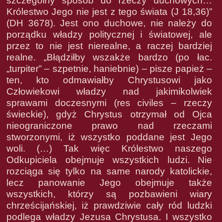
szczególny sposób do rzeczy duchowych…
Królestwo Jego nie jest z tego świata (J 18,36)”
(DH 3678). Jest ono duchowe, nie należy do
porządku władzy politycznej i światowej, ale
przez to nie jest nierealne, a raczej bardziej
realne. „Błądziłby wszakże bardzo (po łac.
„turpiter” – szpetnie, haniebnie) – pisze papież –
ten, kto odmawiałby Chrystusowi jako
Człowiekowi władzy nad jakimikolwiek
sprawami doczesnymi (res civiles – rzeczy
świeckie), gdyż Chrystus otrzymał od Ojca
nieograniczone prawo nad rzeczami
stworzonymi, iż wszystko poddane jest Jego
woli. (…) Tak więc Królestwo naszego
Odkupiciela obejmuje wszystkich ludzi. Nie
rozciąga się tylko na same narody katolickie,
lecz panowanie Jego obejmuje także
wszystkich, którzy są pozbawieni wiary
chrześcijańskiej, iż prawdziwie cały ród ludzki
podlega władzy Jezusa Chrystusa. I wszystko