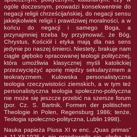
ogóle doczesnym, prowadzi konsekwentnie do
negacji religii chrześcijańskiej, do negacji sensu
jakiejkolwiek religii i prawdziwej moralności, a w
końcu do negacji i samego Boga, a
przynajmniej trzeba by przyjmować, że Bóg,
Chrystus, Kościół i etyka mają dla nas sens
jedynie po naszej śmierci. Niestety, brakuje nam
ciągle głęboko opracowanej teologii politycznej,
która umożliwia klasycznej myśli katolickiej
przezwyciężyć aporię między sekularyzmem a
teokratyzmem. Kulowska personalistyczna
teologia rzeczywistości ziemskich, a w tym też
personalistyczna teologia społeczno-polityczna
nie może się jeszcze przebić na szersze forum
(por. Cz. S. Bartnik, Formen der politischen
Theologie in Polen, Regensburg 1986; tenże,
Teologia społeczno-polityczna, Lublin 1998).
Nauka papieża Piusa XI w enc. „Quas primas”
z 11.XII.1925 r. nie przedawniła się, chyba że