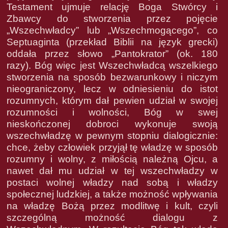
Testament ujmuje relację Boga Stwórcy i
Zbawcy do stworzenia przez pojęcie
„Wszechwładcy” lub „Wszechmogącego”, co
Septuaginta (przekład Biblii na język grecki)
oddała przez słowo „Pantokrator” (ok. 180
razy). Bóg więc jest Wszechwładcą wszelkiego
stworzenia na sposób bezwarunkowy i niczym
nieograniczony, lecz w odniesieniu do istot
rozumnych, którym dał pewien udział w swojej
rozumności i wolności, Bóg w swej
nieskończonej dobroci wykonuje swoją
wszechwładzę w pewnym stopniu dialogicznie:
chce, żeby człowiek przyjął tę władzę w sposób
rozumny i wolny, z miłością należną Ojcu, a
nawet dał mu udział w tej wszechwładzy w
postaci wolnej władzy nad sobą i władzy
społecznej ludzkiej, a także możność wpływania
na władzę Bożą przez modlitwę i kult, czyli
szczególną możność dialogu z