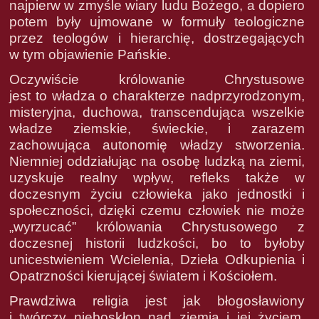
najpierw w zmyśle wiary ludu Bożego, a dopiero
potem były ujmowane w formuły teologiczne
przez teologów i hierarchię, dostrzegających
w tym objawienie Pańskie.
Oczywiście królowanie Chrystusowe
jest to władza o charakterze nadprzyrodzonym,
misteryjna, duchowa, transcendująca wszelkie
władze ziemskie, świeckie, i zarazem
zachowująca autonomię władzy stworzenia.
Niemniej oddziałując na osobę ludzką na ziemi,
uzyskuje realny wpływ, refleks także w
doczesnym życiu człowieka jako jednostki i
społeczności, dzięki czemu człowiek nie może
„wyrzucać” królowania Chrystusowego z
doczesnej historii ludzkości, bo to byłoby
unicestwieniem Wcielenia, Dzieła Odkupienia i
Opatrzności kierującej światem i Kościołem.
Prawdziwa religia jest jak błogosławiony
i twórczy nieboskłon nad ziemią i jej życiem.