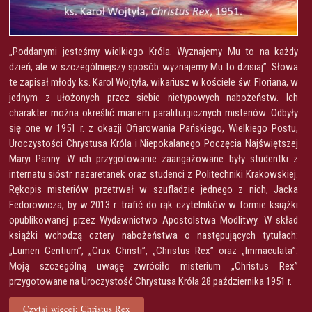
„Poddanymi jesteśmy wielkiego Króla. Wyznajemy Mu to na każdy
dzień, ale w szczególniejszy sposób wyznajemy Mu to dzisiaj”. Słowa
te zapisał młody ks. Karol Wojtyła, wikariusz w kościele św. Floriana, w
jednym z ułożonych przez siebie nietypowych nabożeństw. Ich
charakter można określić mianem paraliturgicznych misteriów. Odbyły
się one w 1951 r. z okazji Ofiarowania Pańskiego, Wielkiego Postu,
Uroczystości Chrystusa Króla i Niepokalanego Poczęcia Najświętszej
Maryi Panny. W ich przygotowanie zaangażowane były studentki z
internatu sióstr nazaretanek oraz studenci z Politechniki Krakowskiej.
Rękopis misteriów przetrwał w szufladzie jednego z nich, Jacka
Fedorowicza, by w 2013 r. trafić do rąk czytelników w formie książki
opublikowanej przez Wydawnictwo Apostolstwa Modlitwy. W skład
książki wchodzą cztery nabożeństwa o następujących tytułach:
„Lumen Gentium”, „Crux Christi”, „Christus Rex” oraz „Immaculata”.
Moją szczególną uwagę zwróciło misterium „Christus Rex”
przygotowane na Uroczystość Chrystusa Króla 28 października 1951 r.
Czytaj więcej: Christus Rex