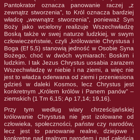
Pantokrator oznacza panowanie raczej „z
zewnątrz stworzenia”, to Król oznacza bardziej
władcę „wewnątrz stworzenia”, ponieważ Syn
Boży jako wcielony realizuje Wszechwładzę
Boską także w swej naturze ludzkiej, w swym
człowieczeństwie, czyli „królowanie Chrystusa i
Boga (Ef 5,5) stanowią jedność w Osobie Syna
Bożego, choć w dwóch wymiarach: Boskim i
ludzkim. I tak Jezus Chrystus uosabia zarazem
Wszechwładzę w niebie i na ziemi, a więc nie
jest to władza oderwana od ziemi i przeniesiona
gdzieś w daleki Kosmos, lecz Chrystus jest
konkretnym „Królem królów i Panem panów” –
ziemskich (1 Tm 6,15; Ap 17,14; 19,16).
Przy tym według wiary chrześcijańskiej
królowanie Chrystusa nie jest izolowane od
człowieka, społeczności, państw czy narodów,
lecz jest to panowanie realne, dziejowe i
konkretne nad realnym narodem i nad całością