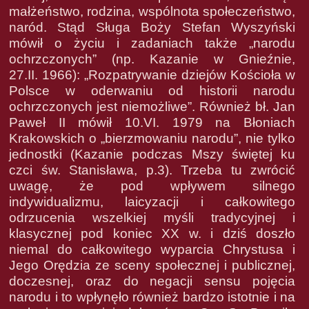
małżeństwo, rodzina, wspólnota społeczeństwo,
naród. Stąd Sługa Boży Stefan Wyszyński
mówił o życiu i zadaniach także „narodu
ochrzczonych” (np. Kazanie w Gnieźnie,
27.II. 1966): „Rozpatrywanie dziejów Kościoła w
Polsce w oderwaniu od historii narodu
ochrzczonych jest niemożliwe”. Również bł. Jan
Paweł II mówił 10.VI. 1979 na Błoniach
Krakowskich o „bierzmowaniu narodu”, nie tylko
jednostki (Kazanie podczas Mszy świętej ku
czci św. Stanisława, p.3). Trzeba tu zwrócić
uwagę, że pod wpływem silnego
indywidualizmu, laicyzacji i całkowitego
odrzucenia wszelkiej myśli tradycyjnej i
klasycznej pod koniec XX w. i dziś doszło
niemal do całkowitego wyparcia Chrystusa i
Jego Orędzia ze sceny społecznej i publicznej,
doczesnej, oraz do negacji sensu pojęcia
narodu i to wpłynęło również bardzo istotnie i na