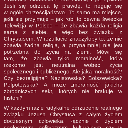
Jeśli się odrzuca tę prawdę, to neguje się
w ogóle chrześcijaństwo. To samo ma miejsce,
jeśli się przyjmuje – jak robi to pewna świecka
Telewizja w Polsce – że zbawia każda religia
sama z siebie, a więc bez związku z
Chrystusem. W rezultacie znaczyłoby to, że nie
zbawia żadna religia, a przynajmniej nie jest
potrzebna do życia na ziemi. Mówi się
tam, że zbawia tylko moralność, która
rzekomo jest neutralna wobec życia
społecznego i publicznego. Ale jaka moralność?
Czy bezreligijna? Nazistowska? Bolszewicka?
Polpotowska? A może „moralność” jakichś
zbrodniczych sekt, których nie brakuje w
historii?
W każdym razie radykalne odrzucenie realnego
związku Jezusa Chrystusa z całym życiem
doczesnym człowieka, łącznie z życiem
społecznym, politycznym, kulturalnym, czy w