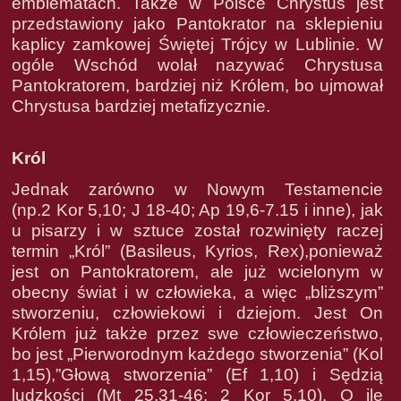
emblematach. Także w Polsce Chrystus jest
przedstawiony jako Pantokrator na sklepieniu
kaplicy zamkowej Świętej Trójcy w Lublinie. W
ogóle Wschód wolał nazywać Chrystusa
Pantokratorem, bardziej niż Królem, bo ujmował
Chrystusa bardziej metafizycznie.
Król
Jednak zarówno w Nowym Testamencie
(np.2 Kor 5,10; J 18-40; Ap 19,6-7.15 i inne), jak
u pisarzy i w sztuce został rozwinięty raczej
termin „Król” (Basileus, Kyrios, Rex),ponieważ
jest on Pantokratorem, ale już wcielonym w
obecny świat i w człowieka, a więc „bliższym”
stworzeniu, człowiekowi i dziejom. Jest On
Królem już także przez swe człowieczeństwo,
bo jest „Pierworodnym każdego stworzenia” (Kol
1,15),”Głową stworzenia” (Ef 1,10) i Sędzią
ludzkości (Mt 25,31-46; 2 Kor 5,10). O ile