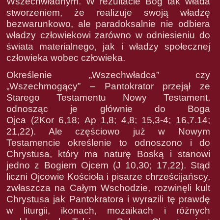
Wszechwładnym. W rezultacie Bóg tak włada
stworzeniem, że realizuje swoją władzę
bezwarunkowo, ale paradoksalnie nie odbiera
władzy człowiekowi zarówno w odniesieniu do
świata materialnego, jak i władzy społecznej
człowieka wobec człowieka.
Określenie „Wszechwładca” czy
„Wszechmogący” – Pantokrator przejął ze
Starego Testamentu Nowy Testament,
odnosząc je głównie do Boga
Ojca (2Kor 6,18; Ap 1,8; 4,8; 15,3-4; 16,7.14;
21,22). Ale częściowo już w Nowym
Testamencie określenie to odnoszono i do
Chrystusa, który ma naturę Boską i stanowi
jedno z Bogiem Ojcem (J 10,30; 17,22). Stąd
liczni Ojcowie Kościoła i pisarze chrześcijańscy,
zwłaszcza na Całym Wschodzie, rozwinęli kult
Chrystusa jak Pantokratora i wyrazili tę prawdę
w liturgii, ikonach, mozaikach i różnych