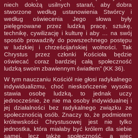
niech dołożą usilnych starań, aby dobra
stworzone według ustanowienia Stwórcy i
według oświecenia Jego słowa były
pielęgnowane przez ludzką pracę, sztukę,
technikę, cywilizację i kulturę i aby … na swój
sposób prowadziły do powszechnego postępu
w ludzkiej i chrześcijańskiej wolności. Tak
Chrystus przez członki Kościoła będzie
oświecać coraz bardziej całą społeczność
ludzką swoim zbawiennym światłem” (KK 36).
W tym nauczaniu Kościół nie głosi radykalnego
indywidualizmu, choć nieskończenie wysoko
stawia osobę ludzką, to jednak uczy
jednocześnie, że nie ma osoby indywidualnej i
jej działalności bez radykalnego związku ze
społecznością osób. Znaczy to, że podmiotem
królewskości Chrystusowej jest nie tylko
jednostka, która miałaby być królem dla siebie
samej, lecz także społeczność, a więc