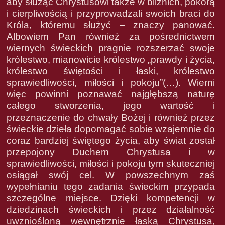
aby służąc Chrystusowi także w bliźnich, pokorą
i cierpliwością i przyprowadzali swoich braci do
Króla, któremu służyć – znaczy panować.
Albowiem Pan również za pośrednictwem
wiernych świeckich pragnie rozszerzać swoje
królestwo, mianowicie królestwo „prawdy i życia,
królestwo świętości i łaski, królestwo
sprawiedliwości, miłości i pokoju”(…). Wierni
więc powinni poznawać najgłębszą naturę
całego stworzenia, jego wartość i
przeznaczenie do chwały Bożej i również przez
świeckie dzieła dopomagać sobie wzajemnie do
coraz bardziej świętego życia, aby świat został
przepojony Duchem Chrystusa i w
sprawiedliwości, miłości i pokoju tym skuteczniej
osiągał swój cel. W powszechnym zaś
wypełnianiu tego zadania świeckim przypada
szczególne miejsce. Dzięki kompetencji w
dziedzinach świeckich i przez działalność
uwzniośloną wewnętrznie łaską Chrystusa,