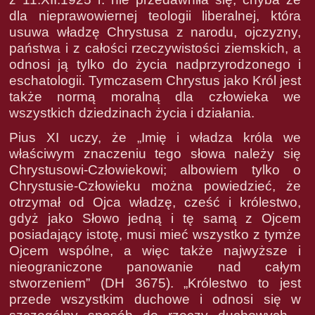
dla nieprawowiernej teologii liberalnej, która
usuwa władzę Chrystusa z narodu, ojczyzny,
państwa i z całości rzeczywistości ziemskich, a
odnosi ją tylko do życia nadprzyrodzonego i
eschatologii. Tymczasem Chrystus jako Król jest
także normą moralną dla człowieka we
wszystkich dziedzinach życia i działania.
Pius XI uczy, że „Imię i władza króla we
właściwym znaczeniu tego słowa należy się
Chrystusowi-Człowiekowi; albowiem tylko o
Chrystusie-Człowieku można powiedzieć, że
otrzymał od Ojca władzę, cześć i królestwo,
gdyż jako Słowo jedną i tę samą z Ojcem
posiadający istotę, musi mieć wszystko z tymże
Ojcem wspólne, a więc także najwyższe i
nieograniczone panowanie nad całym
stworzeniem” (DH 3675). „Królestwo to jest
przede wszystkim duchowe i odnosi się w