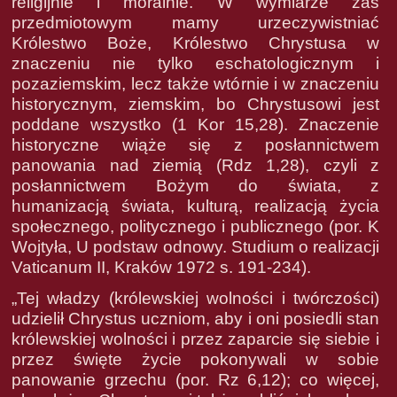
religijnie i moralnie. W wymiarze zaś
przedmiotowym mamy urzeczywistniać
Królestwo Boże, Królestwo Chrystusa w
znaczeniu nie tylko eschatologicznym i
pozaziemskim, lecz także wtórnie i w znaczeniu
historycznym, ziemskim, bo Chrystusowi jest
poddane wszystko (1 Kor 15,28). Znaczenie
historyczne wiąże się z posłannictwem
panowania nad ziemią (Rdz 1,28), czyli z
posłannictwem Bożym do świata, z
humanizacją świata, kulturą, realizacją życia
społecznego, politycznego i publicznego (por. K
Wojtyła, U podstaw odnowy. Studium o realizacji
Vaticanum II, Kraków 1972 s. 191-234).
„Tej władzy (królewskiej wolności i twórczości)
udzielił Chrystus uczniom, aby i oni posiedli stan
królewskiej wolności i przez zaparcie się siebie i
przez święte życie pokonywali w sobie
panowanie grzechu (por. Rz 6,12); co więcej,