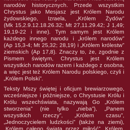
narodów historycznych. Przede wszystkim
Chrystus jako Mesjasz jest Królem Narodu
żydowskiego, Izraela, „Królem Żydów”
(Mk 15,2.9.12.18.26.32; Mt 27,11.29.42; J 1,49;
19,19-22 i inne). Tym samym jest Królem
każdego innego narodu i „królem narodów”
(Ap 15,3-4; Mt 25,32; 28,19) i „Królem królestw”
ziemskich (Ap 17,8). Znaczy to, że, zgodnie z
Pismem świętym, Chrystus jest Królem
wszystkich narodów razem i każdego z osobna,
a więc jest też Królem Narodu polskiego, czyli i
„Królem Polski”.
Teksty Mszy świętej i oficjum brewiarzowego,
wcześniejsze i późniejsze, o Chrystusie Królu i
Królu wszechświata, nazywają Go „Królem
stworzenia” (nie tylko „nieba”), „Panem
wszystkich rzeczy”, „Królem czasu”,
„Jednoczycielem ludzkości” (także na ziemi),
„Królem całego świata przez miłość”, Królem,