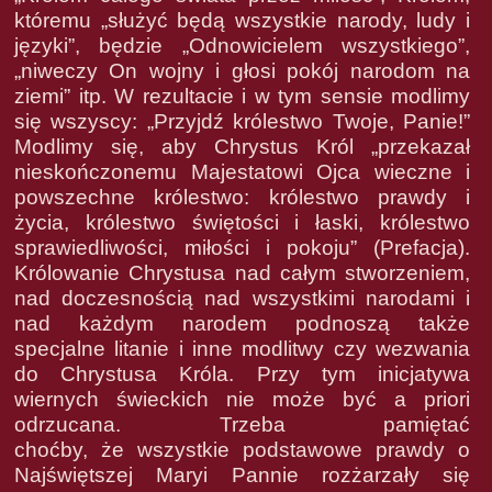
któremu „służyć będą wszystkie narody, ludy i
języki”, będzie „Odnowicielem wszystkiego”,
„niweczy On wojny i głosi pokój narodom na
ziemi” itp. W rezultacie i w tym sensie modlimy
się wszyscy: „Przyjdź królestwo Twoje, Panie!”
Modlimy się, aby Chrystus Król „przekazał
nieskończonemu Majestatowi Ojca wieczne i
powszechne królestwo: królestwo prawdy i
życia, królestwo świętości i łaski, królestwo
sprawiedliwości, miłości i pokoju” (Prefacja).
Królowanie Chrystusa nad całym stworzeniem,
nad doczesnością nad wszystkimi narodami i
nad każdym narodem podnoszą także
specjalne litanie i inne modlitwy czy wezwania
do Chrystusa Króla. Przy tym inicjatywa
wiernych świeckich nie może być a priori
odrzucana. Trzeba pamiętać
choćby, że wszystkie podstawowe prawdy o
Najświętszej Maryi Pannie rozżarzały się