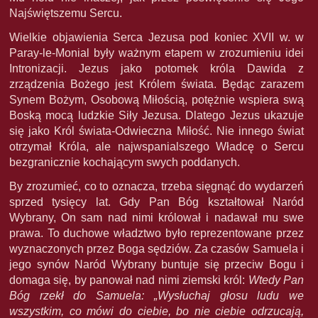
Najświętszemu Sercu.
Wielkie objawienia Serca Jezusa pod koniec XVII w. w
Paray-le-Monial były ważnym etapem w zrozumieniu idei
Intronizacji. Jezus jako potomek króla Dawida z
zrządzenia Bożego jest Królem świata. Będąc zarazem
Synem Bożym, Osobową Miłością, potężnie wspiera swą
Boską mocą ludzkie Siły Jezusa. Dlatego Jezus ukazuje
się jako Król świata-Odwieczna Miłość. Nie innego świat
otrzymał Króla, ale najwspanialszego Władcę o Sercu
bezgranicznie kochającym swych poddanych.
By zrozumieć, co to oznacza, trzeba sięgnąć do wydarzeń
sprzed tysięcy lat. Gdy Pan Bóg kształtował Naród
Wybrany, On sam nad nimi królował i nadawał mu swe
prawa. To duchowe władztwo było reprezentowane przez
wyznaczonych przez Boga sędziów. Za czasów Samuela i
jego synów Naród Wybrany buntuje się przeciw Bogu i
domaga się, by panował nad nimi ziemski król:
Wtedy Pan
Bóg rzekł do Samuela: „Wysłuchaj głosu ludu we
wszystkim, co mówi do ciebie, bo nie ciebie odrzucają,