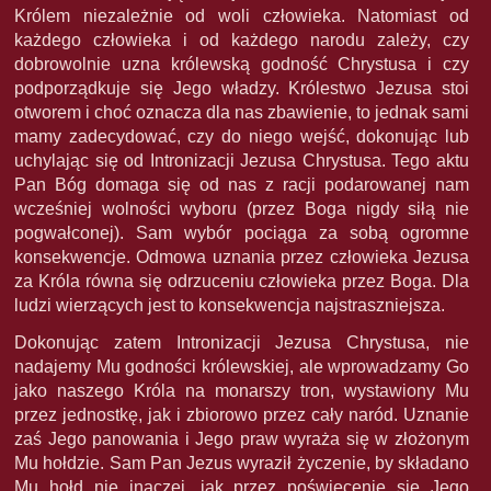
Królem niezależnie od woli człowieka. Natomiast od
każdego człowieka i od każdego narodu zależy, czy
dobrowolnie uzna królewską godność Chrystusa i czy
podporządkuje się Jego władzy. Królestwo Jezusa stoi
otworem i choć oznacza dla nas zbawienie, to jednak sami
mamy zadecydować, czy do niego wejść, dokonując lub
uchylając się od Intronizacji Jezusa Chrystusa. Tego aktu
Pan Bóg domaga się od nas z racji podarowanej nam
wcześniej wolności wyboru (przez Boga nigdy siłą nie
pogwałconej). Sam wybór pociąga za sobą ogromne
konsekwencje. Odmowa uznania przez człowieka Jezusa
za Króla równa się odrzuceniu człowieka przez Boga. Dla
ludzi wierzących jest to konsekwencja najstraszniejsza.
Dokonując zatem Intronizacji Jezusa Chrystusa, nie
nadajemy Mu godności królewskiej, ale wprowadzamy Go
jako naszego Króla na monarszy tron, wystawiony Mu
przez jednostkę, jak i zbiorowo przez cały naród. Uznanie
zaś Jego panowania i Jego praw wyraża się w złożonym
Mu hołdzie. Sam Pan Jezus wyraził życzenie, by składano
Mu hołd nie inaczej, jak przez poświęcenie się Jego