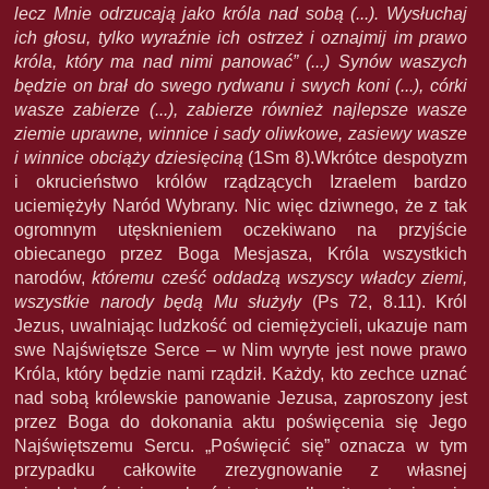
lecz Mnie odrzucają jako króla nad sobą (...). Wysłuchaj
ich głosu, tylko wyraźnie ich ostrzeż i oznajmij im prawo
króla, który ma nad nimi panować” (...) Synów waszych
będzie on brał do swego rydwanu i swych koni (...), córki
wasze zabierze (...), zabierze również najlepsze wasze
ziemie uprawne, winnice i sady oliwkowe, zasiewy wasze
i winnice obciąży dziesięciną
(1Sm 8).Wkrótce despotyzm
i okrucieństwo królów rządzących Izraelem bardzo
uciemiężyły Naród Wybrany. Nic więc dziwnego, że z tak
ogromnym utęsknieniem oczekiwano na przyjście
obiecanego przez Boga Mesjasza, Króla wszystkich
narodów,
któremu cześć oddadzą wszyscy władcy ziemi,
wszystkie narody będą Mu służyły
(Ps 72, 8.11). Król
Jezus, uwalniając ludzkość od ciemiężycieli, ukazuje nam
swe Najświętsze Serce – w Nim wyryte jest nowe prawo
Króla, który będzie nami rządził. Każdy, kto zechce uznać
nad sobą królewskie panowanie Jezusa, zaproszony jest
przez Boga do dokonania aktu poświęcenia się Jego
Najświętszemu Sercu. „Poświęcić się” oznacza w tym
przypadku całkowite zrezygnowanie z własnej