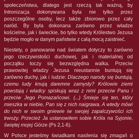
społeczeństwa, dlatego jest rzeczą tak ważną, by
Intronizacja dokonywana była nie tylko przez
poszczególne osoby, lecz także zbiorowo przez cały
naród. By była dokonana zarówno przez władze
kościelne, jak i świeckie, bo tylko wtedy Królestwo Jezusa
będzie mogło w danym państwie z całą mocą zaistnieć.
Niestety, o panowanie nad światem dotyczy to zarówno
jego rzeczywistości duchowej, jak i materialnej od
początku toczy się bezwzględna walka. Przeciw
prawowitej władzy Jezusa nieustannie buntują się
zarówno duchy, jak i ludzie:
Dlaczego narody się buntują,
czemu ludy knują daremne zamysły? Królowie ziemi
powstają i władcy spiskują wraz z nimi przeciw Panu i
przeciw Jego Pomazańcowi. (...) Śmieje się ten, który
mieszka w niebie, Pan się z nich naigrawa. A wtedy mówi
do nich w swoim gniewie iw swojej zapalczywości ich
trwoży. Przecież Ja ustanowiłem sobie Króla na Syjonie,
świętej mojej Górze
(Ps 2,1-6).
W Polsce jesteśmy świadkami nasilenia się zmagań o