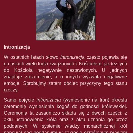
Intronizacja
W ostatnich latach słowo
Intronizacja
często pojawia się
na ustach wielu ludzi związanych z Kościołem, jak też tych
do Kościoła negatywnie nastawionych. U jednych
znajduje zrozumienie, a u innych wyzwala negatywne
emocje. Spróbujmy zatem dociec przyczyny tego stanu
rzeczy.
Samo pojęcie
intronizacja
(wyniesienie na tron) określa
ceremonię wyniesienia kogoś do godności królewskiej.
Ceremonia ta zasadniczo składa się z dwóch części: z
aktu ustanowienia króla oraz z aktu uznania go przez
poddanych. W systemie władzy monarchicznej król
panował nad poddanymi w zakresie określonym prawem