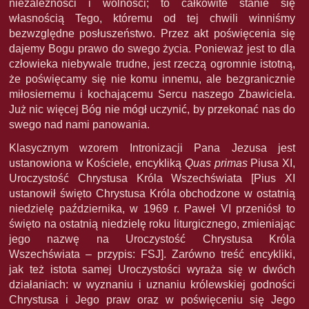
niezależności i wolności; to całkowite stanie się
własnością Tego, któremu od tej chwili winniśmy
bezwzględne posłuszeństwo. Przez akt poświęcenia się
dajemy Bogu prawo do swego życia. Ponieważ jest to dla
człowieka niebywale trudne, jest rzeczą ogromnie istotną,
że poświęcamy się nie komu innemu, ale bezgranicznie
miłosiernemu i kochającemu Sercu naszego Zbawiciela.
Już nic więcej Bóg nie mógł uczynić, by przekonać nas do
swego nad nami panowania.
Klasycznym wzorem Intronizacji Pana Jezusa jest
ustanowiona w Kościele, encykliką
Quas primas
Piusa XI,
Uroczystość Chrystusa Króla Wszechświata [Pius XI
ustanowił święto Chrystusa Króla obchodzone w ostatnią
niedzielę października, w 1969 r. Paweł VI przeniósł to
święto na ostatnią niedzielę roku liturgicznego, zmieniając
jego nazwę na Uroczystość Chrystusa Króla
Wszechświata – przypis: FSJ]. Zarówno treść encykliki,
jak też istota samej Uroczystości wyraża się w dwóch
działaniach: w wyznaniu i uznaniu królewskiej godności
Chrystusa i Jego praw oraz w poświęceniu się Jego