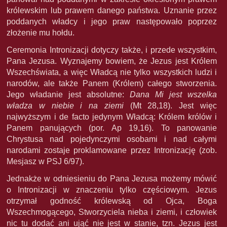
królewskim lub prawem danego państwa. Uznanie przez
poddanych władcy i jego praw następowało poprzez
złożenie mu hołdu.
Ceremonia Intronizacji dotyczy także, i przede wszystkim,
Pana Jezusa. Wyznajemy bowiem, że Jezus jest Królem
Wszechświata, a więc Władcą nie tylko wszystkich ludzi i
narodów, ale także Panem (Królem) całego stworzenia.
Jego władanie jest absolutne:
Dana Mi jest wszelka
władza w niebie i na ziemi
(Mt 28,18). Jest więc
najwyższym i de facto jedynym Władcą: Królem królów i
Panem panujących (por. Ap 19,16). To panowanie
Chrystusa nad pojedynczymi osobami i nad całymi
narodami zostaje proklamowane przez Intronizację (zob.
Mesjasz w PSJ 6/97).
Jednakże w odniesieniu do Pana Jezusa możemy mówić
o Intronizacji w znaczeniu tylko częściowym. Jezus
otrzymał godność królewską od Ojca, Boga
Wszechmogącego, Stworzyciela nieba i ziemi, i człowiek
nic tu dodać ani ująć nie jest w stanie, tzn. Jezus jest