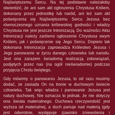
Najświętszemu Sercu. Na tej podstawie należałoby
stwierdzić, że ani sam akt ogłoszenia Chrystusa Królem,
dokonany przez jednostkę lub naród, ani też sam akt
poświęcenia się Najświętszemu Sercu Jezusa bez
równoczesnego uznania królewskiej godności i władzy
Chrystusa nie jest jeszcze Intronizacją. Do ważności Aktu
Intronizacji należy zarówno ogłoszenie Chrystusa swym
Królem, jak i poświęcenie się Jego Sercu. Dopiero tak
dokonana Intronizacja zaprowadza Królestwo Jezusa i
Jego panowanie w życiu danego człowieka lub narodu.
Jest ona zarazem świadomą realizacją zobowiązań,
podjętych przez nas (na ogół nieświadomie) podczas
przyjęcia Chrztu świętego.
Gdy mówimy o panowaniu Jezusa, to od razu musimy
dodać, że zasiada On na tronie w duchowym świecie
człowieka. Tak więc władza i panowanie Jezusa jest
natury duchowej. Nie oznacza to jednak, że nie dotyczy
ona świata materialnego. Duchowa rzeczywistość jest
wyższa od materialnej, a duch panuje nad materią (gdy
jest odwrotnie, występuje zjawisko zniewolenia i