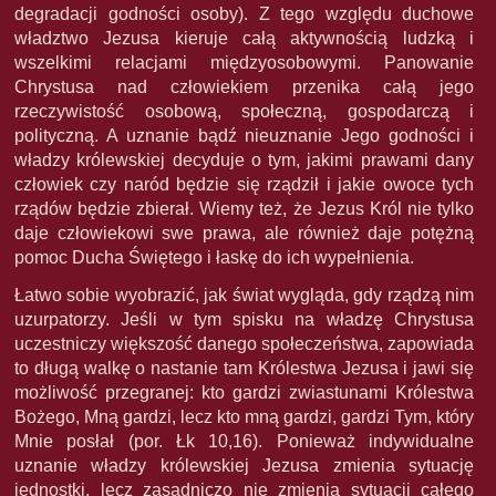
degradacji godności osoby). Z tego względu duchowe
władztwo Jezusa kieruje całą aktywnością ludzką i
wszelkimi relacjami międzyosobowymi. Panowanie
Chrystusa nad człowiekiem przenika całą jego
rzeczywistość osobową, społeczną, gospodarczą i
polityczną. A uznanie bądź nieuznanie Jego godności i
władzy królewskiej decyduje o tym, jakimi prawami dany
człowiek czy naród będzie się rządził i jakie owoce tych
rządów będzie zbierał. Wiemy też, że Jezus Król nie tylko
daje człowiekowi swe prawa, ale również daje potężną
pomoc Ducha Świętego i łaskę do ich wypełnienia.
Łatwo sobie wyobrazić, jak świat wygląda, gdy rządzą nim
uzurpatorzy. Jeśli w tym spisku na władzę Chrystusa
uczestniczy większość danego społeczeństwa, zapowiada
to długą walkę o nastanie tam Królestwa Jezusa i jawi się
możliwość przegranej: kto gardzi zwiastunami Królestwa
Bożego, Mną gardzi, lecz kto mną gardzi, gardzi Tym, który
Mnie posłał (por. Łk 10,16). Ponieważ indywidualne
uznanie władzy królewskiej Jezusa zmienia sytuację
jednostki, lecz zasadniczo nie zmienia sytuacji całego