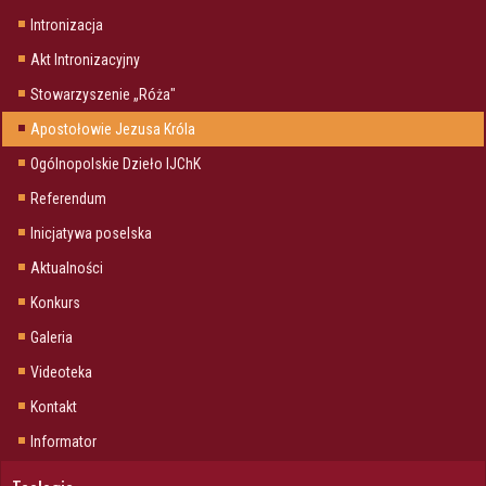
Intronizacja
Akt Intronizacyjny
Stowarzyszenie „Róża"
Apostołowie Jezusa Króla
Ogólnopolskie Dzieło IJChK
Referendum
Inicjatywa poselska
Aktualności
Konkurs
Galeria
Videoteka
Kontakt
Informator