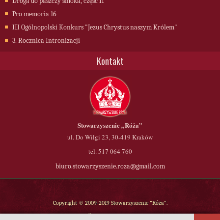
Droga do paszczy smoka, część II
Pro memoria 16
III Ogólnopolski Konkurs "Jezus Chrystus naszym Królem"
3. Rocznica Intronizacji
Kontakt
Stowarzyszenie
„Róża”
ul. Do Wilgi 23, 30-419 Kraków
tel. 517 064 760
biuro.stowarzyszenie.roza@gmail.com
Copyright © 2009-2019 Stowarzyszenie "Róża".
Wszelkie prawa zastrzeżone.