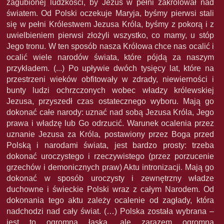
zagubionej ludzkości, by Jezus w pełni zakrólował nad
światem. Od Polski oczekuje Maryja, byśmy pierwsi stali
się w pełni Królestwem Jezusa Króla, byśmy z pokorą i z
uwielbieniem pierwsi złożyli wszystko, co mamy, u stóp
Jego tronu. W ten sposób nasza Królowa chce nas ocalić i
ocalić wiele narodów świata, które pójdą za naszym
przykładem. (...) Po upływie dwóch tysięcy lat, które na
przestrzeni wieków obfitowały w zdrady, niewierności i
bunty ludzi ochrzczonych wobec władzy królewskiej
Jezusa, przyszedł czas ostatecznego wyboru. Mają go
dokonać całe narody: uznać nad sobą Jezusa Króla, Jego
prawa i władzę lub Go odrzucić. Warunek ocalenia przez
uznanie Jezusa za Króla, postawiony przez Boga przed
Polską i narodami świata, jest bardzo prosty: trzeba
dokonać uroczystego i rzeczywistego (przez porzucenie
grzechów i demonicznych praw) Aktu intronizacji. Mają go
dokonać w sposób uroczysty i zewnętrzny władze
duchowne i świeckie Polski wraz z całym Narodem. Od
dokonania tego aktu zależy ocalenie od zagłady, która
nadchodzi nad cały świat. (…) Polska została wybrana –
jest to ogromna łaska, ale zarazem ogromna