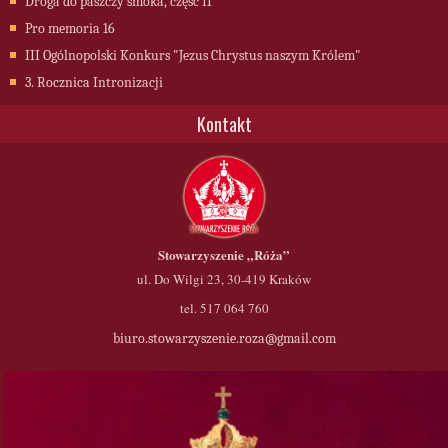
Droga do paszczy smoka, część II
Pro memoria 16
III Ogólnopolski Konkurs "Jezus Chrystus naszym Królem"
3. Rocznica Intronizacji
Kontakt
Stowarzyszenie
„Róża”
ul. Do Wilgi 23, 30-419 Kraków
tel. 517 064 760
biuro.stowarzyszenie.roza@gmail.com