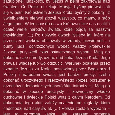
zagubionej ludzkości, by Jezus w pełni zakrólował nad
światem. Od Polski oczekuje Maryja, byśmy pierwsi stali
się w pełni Królestwem Jezusa Króla, byśmy z pokorą i z
uwielbieniem pierwsi złożyli wszystko, co mamy, u stóp
Jego tronu. W ten sposób nasza Królowa chce nas ocalić i
ocalić wiele narodów świata, które pójdą za naszym
przykładem. (...) Po upływie dwóch tysięcy lat, które na
przestrzeni wieków obfitowały w zdrady, niewierności i
bunty ludzi ochrzczonych wobec władzy królewskiej
Jezusa, przyszedł czas ostatecznego wyboru. Mają go
dokonać całe narody: uznać nad sobą Jezusa Króla, Jego
prawa i władzę lub Go odrzucić. Warunek ocalenia przez
uznanie Jezusa za Króla, postawiony przez Boga przed
Polską i narodami świata, jest bardzo prosty: trzeba
dokonać uroczystego i rzeczywistego (przez porzucenie
grzechów i demonicznych praw) Aktu intronizacji. Mają go
dokonać w sposób uroczysty i zewnętrzny władze
duchowne i świeckie Polski wraz z całym Narodem. Od
dokonania tego aktu zależy ocalenie od zagłady, która
nadchodzi nad cały świat. (…) Polska została wybrana –
jest to ogromna łaska, ale zarazem ogromna