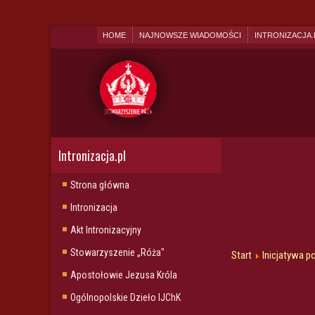
HOME
NAJNOWSZE WIADOMOŚCI
INTRONIZACJA.
Intronizacja.pl
Strona główna
Intronizacja
Akt Intronizacyjny
Stowarzyszenie „Róża"
Start
Inicjatywa p
Apostołowie Jezusa Króla
Ogólnopolskie Dzieło IJChK