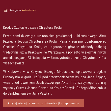
Kategoria:
Aktualności
Drodzy Czciciele Jezusa Chrystusa Króla,
Przed nami dziewiąta już rocznica proklamacji Jubileuszowego Aktu
Przyjęcia Jezusa Chrystusa za Króla i Pana. Pragniemy poinformować
Czcicieli Chrystusa Króla, że tegoroczne główne obchody odbędą
tradycyjnie już w Krakowie i w Warszawie, a ponadto w siedmiu innych
archidiecezjach, 23 listopada w Uroczystość Jezusa Chrystusa Króla
Wszechświata.
W Krakowie – w Bazylice Bożego Miłosierdzia sprawowana będzie
Eucharystia o godz. 12.00 pod przewodnictwem ks. bpa Jana Zająca,
wraz z odnowieniem Jubileuszowego Aktu Intronizacyjnego; po niej
wyruszy Orszak Jezusa Chrystusa Króla z Bazyliki Bożego Miłosierdzia
do Sanktuarium św. Jana Pawła II;
Czytaj więcej: 9. rocznica Intronizacji - zaproszenie