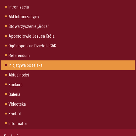
Intronizacja
Akt Intronizacyjny
Stowarzyszenie „Róża"
Apostołowie Jezusa Króla
Ogólnopolskie Dzieło IJChK
Referendum
Inicjatywa poselska
Aktualności
Konkurs
Galeria
Videoteka
Kontakt
Informator