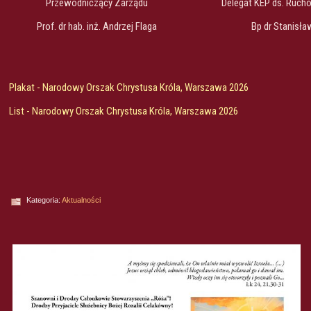
Przewodniczący Zarządu
Delegat KEP ds. Ruchó
Prof. dr hab. inż. Andrzej Flaga
Bp dr Stanisł
Plakat - Narodowy Orszak Chrystusa Króla, Warszawa 2026
List - Narodowy Orszak Chrystusa Króla, Warszawa 2026
Kategoria:
Aktualności