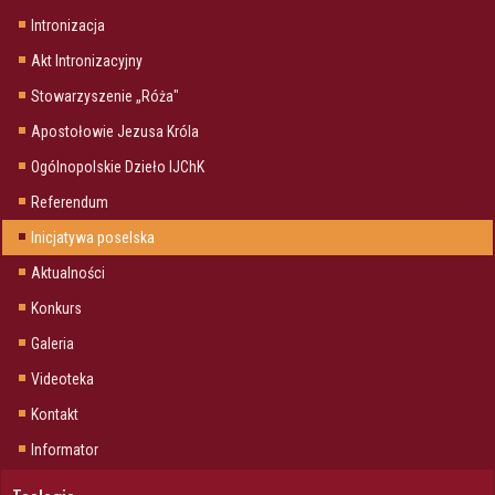
Intronizacja
Akt Intronizacyjny
Stowarzyszenie „Róża"
Apostołowie Jezusa Króla
Ogólnopolskie Dzieło IJChK
Referendum
Inicjatywa poselska
Aktualności
Konkurs
Galeria
Videoteka
Kontakt
Informator