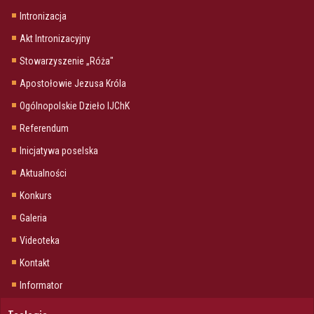
Intronizacja
Akt Intronizacyjny
Stowarzyszenie „Róża"
Apostołowie Jezusa Króla
Ogólnopolskie Dzieło IJChK
Referendum
Inicjatywa poselska
Aktualności
Konkurs
Galeria
Videoteka
Kontakt
Informator