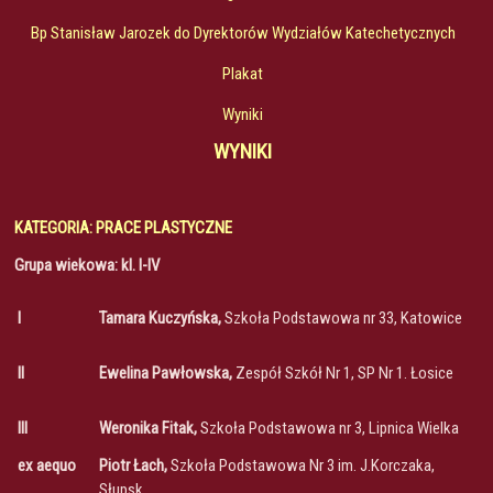
Bp Stanisław Jarozek do Dyrektorów Wydziałów Katechetycznych
Plakat
Wyniki
WYNIKI
KATEGORIA: PRACE PLASTYCZNE
Grupa wiekowa: kl. I-IV
I
Tamara Kuczyńska,
Szkoła Podstawowa nr 33, Katowice
II
Ewelina Pawłowska,
Zespół Szkół Nr 1, SP Nr 1. Łosice
III
Weronika Fitak,
Szkoła Podstawowa nr 3, Lipnica Wielka
ex aequo
Piotr Łach,
Szkoła Podstawowa Nr 3 im. J.Korczaka,
Słupsk