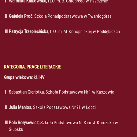
I
Weronika Kalkowska,
I LO im. B. Chrobrego w Pszczynie
II
Gabriela Proć,
Szkoła Ponadpodstawowa w Twardogórze
III
Patrycja Trzepiecińska,
L.O. im. M. Konopnickiej w Poddębicach
KATEGORIA: PRACE LITERACKIE
Grupa wiekowa: kl. I-IV
I
Sebastian Gierlotka,
Szkoła Podstawowa Nr 1 w Kaszowie
II
Julia Manios,
Szkoła Podstawowa Nr 91 w Łodzi
III
Pola Borysewicz,
Szkoła Podstawowa Nr 3 im. J. Korczaka w
Słupsku