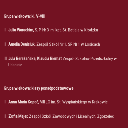
Grupa wiekowa: kl. V-VIII
I
Julia Warachim,
S. P. Nr 3 im. kpt. St. Betleja w Kłodzku
II
Amelia Denisiuk,
Zespół Szkół Nr 1, SP Nr 1 w Łosicach
III
Jula Bereżańska, Klaudia Biernat
Zespół Szkolno-Przedszkolny w
Udaninie
Grupa wiekowa: klasy ponadpodstawowe
I
Anna Maria Kopeć,
VIII LO im. St. Wyspiańskiego w Krakowie
II
Zofia Mejer,
Zespół Szkół Zawodowych i Licealnych, Zgorzelec