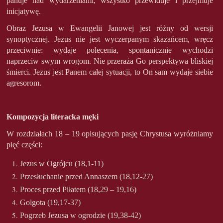
panuje nad wydarzeniami, wszystko przewiduje i przejmuje
inicjatywę.
Obraz Jezusa w Ewangelii Janowej jest różny od wersji
synoptycznej. Jezus nie jest wyczerpanym skazańcem, wręcz
przeciwnie: wydaje polecenia, spontanicznie wychodzi
naprzeciw swym wrogom. Nie przeraża Go perspektywa bliskiej
śmierci. Jezus jest Panem całej sytuacji, to On sam wydaje siebie
agresorom.
Kompozycja literacka męki
W rozdziałach 18 – 19 opisujących pasję Chrystusa wyróżniamy
pięć części:
Jezus w Ogrójcu (18,1-11)
Przesłuchanie przed Annaszem (18,12-27)
Proces przed Piłatem (18,29 – 19,16)
Golgota (19,17-37)
Pogrzeb Jezusa w ogrodzie (19,38-42)