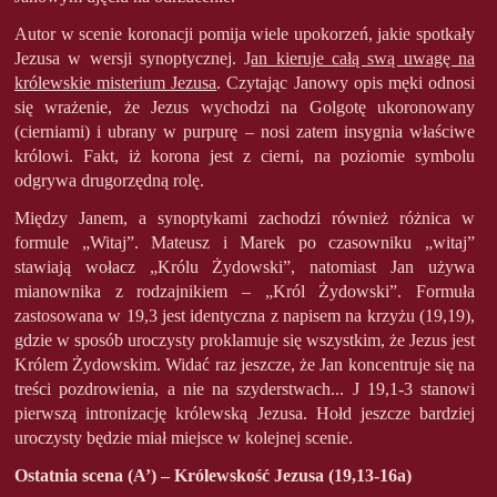
Autor w scenie koronacji pomija wiele upokorzeń, jakie spotkały
Jezusa w wersji synoptycznej. J
an kieruje całą swą uwagę na
królewskie misterium Jezusa
. Czytając Janowy opis męki odnosi
się wrażenie, że Jezus wychodzi na Golgotę ukoronowany
(cierniami) i ubrany w purpurę – nosi zatem insygnia właściwe
królowi. Fakt, iż korona jest z cierni, na poziomie symbolu
odgrywa drugorzędną rolę.
Między Janem, a synoptykami zachodzi również różnica w
formule „Witaj”. Mateusz i Marek po czasowniku „witaj”
stawiają wołacz „Królu Żydowski”, natomiast Jan używa
mianownika z rodzajnikiem – „Król Żydowski”. Formuła
zastosowana w 19,3 jest identyczna z napisem na krzyżu (19,19),
gdzie w sposób uroczysty proklamuje się wszystkim, że Jezus jest
Królem Żydowskim. Widać raz jeszcze, że Jan koncentruje się na
treści pozdrowienia, a nie na szyderstwach... J 19,1-3 stanowi
pierwszą intronizację królewską Jezusa. Hołd jeszcze bardziej
uroczysty będzie miał miejsce w kolejnej scenie.
Ostatnia scena (A’) – Królewskość Jezusa (19,13-16a)