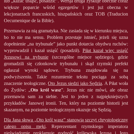
lub „kazać usiąść, posadzić”. Wersja druga zyskuje obecnie coraz
większe poparcie wśród egzegetów i jest już obecna w
lekcjonarzach francuskich, hiszpańskich oraz TOB (Traducion
Oecumenique de la Bible).
Przemawia za nią gramatyka. Nie zasiada się w kierunku miejsca,
bo to nie ma sensu. Problem przestaje istnieć, jeżeli się uzna
dopełnienie „na trybunale” jako punkt dotarcia obydwu ruchów:
wyprowadził i kazał usiąść (posadził).
Piłat kazał więc usiąść
Jezusowi na trybunie
(szczególne miejsce sędziego), gdzie
gromadzili się członkowie trybunału i skąd rzymski prefekt
ogłaszał wyroki sądowe. Trybuna znajdowała się na
podwyższeniu. Takie rozumienie tekstu pociąga za sobą
znaczenie teologiczne.
Oto Jezus siedzi jako Sędzia
. A Piłat woła
do Żydów: „
Oto król wasz
”. Jezus nic nie mówi, ale obraz
przemawia sam za siebie. Jest to jeden z najpiękniejszych
przykładów Janowej ironii. Ten, który na poziomie historii jest
skazanym, na poziomie teologicznym okazuje się Sędzią.
Dla Jana słowa „Oto król wasz” stanowią szczyt chrystologiczny
całego opisu męki
. Reprezentant rzymskiego imperatora
nieświadomie proklamuje godność królewską Jezusa i Jego