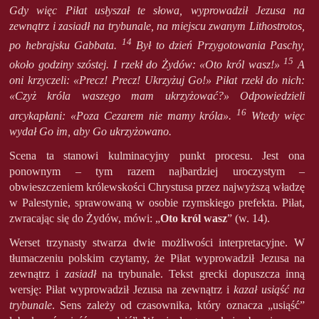
Gdy więc Piłat usłyszał te słowa, wyprowadził Jezusa na
zewnątrz i zasiadł na trybunale, na miejscu zwanym Lithostrotos,
14
po hebrajsku Gabbata.
Był to dzień Przygotowania Paschy,
15
około godziny szóstej. I rzekł do Żydów: «Oto król wasz!»
A
oni krzyczeli: «Precz! Precz! Ukrzyżuj Go!» Piłat rzekł do nich:
«Czyż króla waszego mam ukrzyżować?» Odpowiedzieli
16
arcykapłani: «Poza Cezarem nie mamy króla».
Wtedy więc
wydał Go im, aby Go ukrzyżowano.
Scena ta stanowi kulminacyjny punkt procesu. Jest ona
ponownym – tym razem najbardziej uroczystym –
obwieszczeniem królewskości Chrystusa przez najwyższą władzę
w Palestynie, sprawowaną w osobie rzymskiego prefekta. Piłat,
zwracając się do Żydów, mówi: „
Oto król wasz
” (w. 14).
Werset trzynasty stwarza dwie możliwości interpretacyjne. W
tłumaczeniu polskim czytamy, że Piłat wyprowadził Jezusa na
zewnątrz i
zasiadł
na trybunale. Tekst grecki dopuszcza inną
wersję: Piłat wyprowadził Jezusa na zewnątrz i
kazał usiąść na
trybunale
. Sens zależy od czasownika, który oznacza „usiąść”