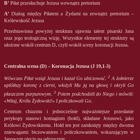
B’
Piłat przesłuchuje Jezusa wewnątrz pretorium
A’
Dialog między Piłatem a Żydami na zewnątrz pretorium –
Królewskość Jezusa
Przedstawiona powyżej struktura ujawnia talent pisarski Jana
oraz jego teologiczną wizję. Wszystkie elementy tej struktury są
ułożone wokół centrum D, czyli wokół sceny koronacji Jezusa.
Centralna scena (D) – Koronacja Jezusa (J 19,1-3)
2
Wówczas Piłat wziął Jezusa i kazał Go ubiczować.
A żołnierze
uplótłszy koronę z cierni, włożyli Mu ją na głowę i okryli Go
3
płaszczem purpurowym.
Potem podchodzili do Niego i mówili:
«Witaj, Królu Żydowski!» I policzkowali Go.
Centrum chiazmu i jednocześnie najważniejsze przesłanie
perykopy stanowi homagium (hołd), składane Jezusowi, jako
Królowi Żydowskiemu. Hołd ten jest zamknięty między dwoma
zniewagami: biczowaniem i policzkowaniem, wskazującym w
Janowym ujęciu na odrzucenie.