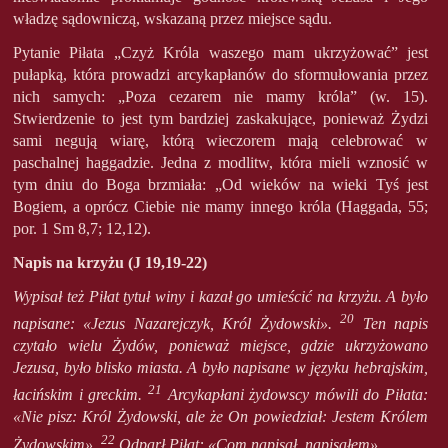
władzę sądowniczą, wskazaną przez miejsce sądu.
Pytanie Piłata „Czyż Króla waszego mam ukrzyżować” jest
pułapką, która prowadzi arcykapłanów do sformułowania przez
nich samych: „Poza cezarem nie mamy króla” (w. 15).
Stwierdzenie to jest tym bardziej zaskakujące, ponieważ Żydzi
sami negują wiarę, którą wieczorem mają celebrować w
paschalnej haggadzie. Jedna z modlitw, która mieli wznosić w
tym dniu do Boga brzmiała: „Od wieków na wieki Tyś jest
Bogiem, a oprócz Ciebie nie mamy innego króla (Haggada, 55;
por. 1 Sm 8,7; 12,12).
Napis na krzyżu (J 19,19-22)
Wypisał też Piłat tytuł winy i kazał go umieścić na krzyżu. A było
20
napisane: «Jezus Nazarejczyk, Król Żydowski».
Ten napis
czytało wielu Żydów, ponieważ miejsce, gdzie ukrzyżowano
Jezusa, było blisko miasta. A było napisane w języku hebrajskim,
21
łacińskim i greckim.
Arcykapłani żydowscy mówili do Piłata:
«Nie pisz: Król Żydowski, ale że On powiedział: Jestem Królem
22
Żydowskim».
Odparł Piłat: «Com napisał, napisałem»