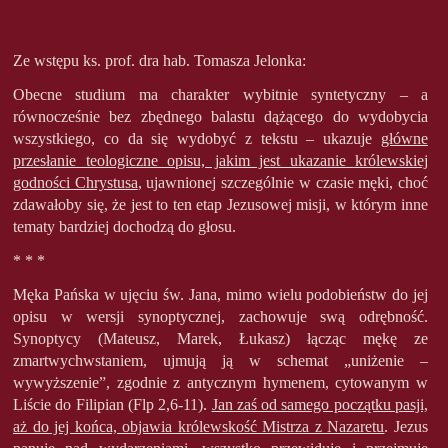
Ze wstępu ks. prof. dra hab. Tomasza Jelonka:
Obecne studium ma charakter wybitnie syntetyczny – a
równocześnie bez zbędnego balastu dążącego do wydobycia
wszystkiego, co da się wydobyć z tekstu – ukazuje
główne
przesłanie teologiczne opisu, jakim jest ukazanie królewskiej
godności Chrystusa
, ujawnionej szczególnie w czasie męki, choć
zdawałoby się, że jest to ten etap Jezusowej misji, w którym inne
tematy bardziej dochodzą do głosu.
* * *
Męka Pańska w ujęciu św. Jana, mimo wielu podobieństw do jej
opisu w wersji synoptycznej, zachowuje swą odrębność.
Synoptycy (Mateusz, Marek, Łukasz) łącząc mękę ze
zmartwychwstaniem, ujmują ją w schemat „uniżenie –
wywyższenie”, zgodnie z antycznym hymenem, cytowanym w
Liście do Filipian (Flp 2,6-11).
Jan zaś od samego początku pasji,
aż do jej końca, objawia królewskość Mistrza z Nazaretu
. Jezus