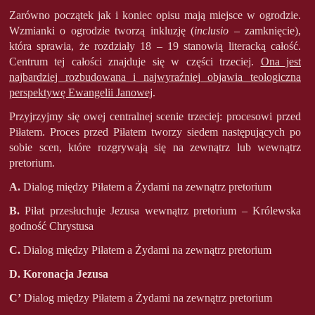
Zarówno początek jak i koniec opisu mają miejsce w ogrodzie.
Wzmianki o ogrodzie tworzą inkluzję (
inclusio
– zamknięcie),
która sprawia, że rozdziały 18 – 19 stanowią literacką całość.
Centrum tej całości znajduje się w części trzeciej.
Ona jest
najbardziej rozbudowana i najwyraźniej objawia teologiczna
perspektywę Ewangelii Janowej
.
Przyjrzyjmy się owej centralnej scenie trzeciej: procesowi przed
Piłatem. Proces przed Piłatem tworzy siedem następujących po
sobie scen, które rozgrywają się na zewnątrz lub wewnątrz
pretorium.
A.
Dialog między Piłatem a Żydami na zewnątrz pretorium
B.
Piłat przesłuchuje Jezusa wewnątrz pretorium – Królewska
godność Chrystusa
C.
Dialog między Piłatem a Żydami na zewnątrz pretorium
D.
Koronacja Jezusa
C’
Dialog między Piłatem a Żydami na zewnątrz pretorium