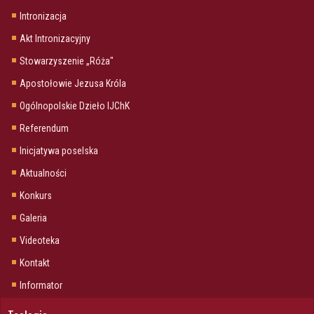
Intronizacja
Akt Intronizacyjny
Stowarzyszenie „Róża"
Apostołowie Jezusa Króla
Ogólnopolskie Dzieło IJChK
Referendum
Inicjatywa poselska
Aktualności
Konkurs
Galeria
Videoteka
Kontakt
Informator