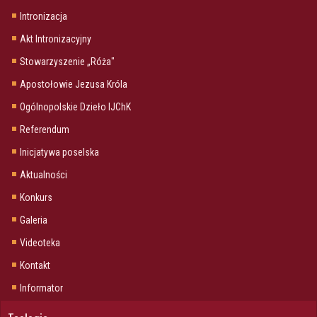
Intronizacja
Akt Intronizacyjny
Stowarzyszenie „Róża"
Apostołowie Jezusa Króla
Ogólnopolskie Dzieło IJChK
Referendum
Inicjatywa poselska
Aktualności
Konkurs
Galeria
Videoteka
Kontakt
Informator