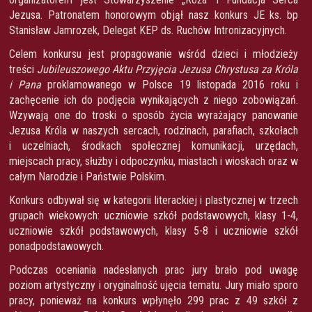
Jezusa. Patronatem honorowym objął nasz konkurs JE ks. bp
Stanisław Jamrozek, Delegat KEP ds. Ruchów Intronizacyjnych.
Celem konkursu jest propagowanie wśród dzieci i młodzieży
treści
Jubileuszowego Aktu Przyjęcia Jezusa Chrystusa za Króla
i Pana
proklamowanego w Polsce 19 listopada 2016 roku i
zachęcenie ich do podjęcia wynikających z niego zobowiązań.
Wzywają one do troski o sposób życia wyrażający panowanie
Jezusa Króla w naszych sercach, rodzinach, parafiach, szkołach
i uczelniach, środkach społecznej komunikacji, urzędach,
miejscach pracy, służby i odpoczynku, miastach i wioskach oraz w
całym Narodzie i Państwie Polskim.
Konkurs odbywał się w kategorii literackiej i plastycznej w trzech
grupach wiekowych: uczniowie szkół podstawowych, klasy 1-4,
uczniowie szkół podstawowych, klasy 5-8 i uczniowie szkół
ponadpodstawowych.
Podczas oceniania nadesłanych prac jury brało pod uwagę
poziom artystyczny i oryginalność ujęcia tematu. Jury miało sporo
pracy, ponieważ na konkurs wpłynęło 299 prac z 49 szkół z