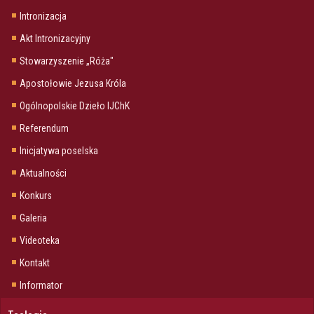
Intronizacja
Akt Intronizacyjny
Stowarzyszenie „Róża"
Apostołowie Jezusa Króla
Ogólnopolskie Dzieło IJChK
Referendum
Inicjatywa poselska
Aktualności
Konkurs
Galeria
Videoteka
Kontakt
Informator