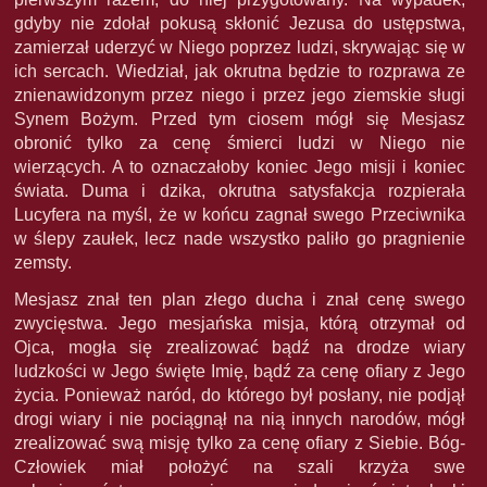
gdyby nie zdołał pokusą skłonić Jezusa do ustępstwa,
zamierzał uderzyć w Niego poprzez ludzi, skrywając się w
ich sercach. Wiedział, jak okrutna będzie to rozprawa ze
znienawidzonym przez niego i przez jego ziemskie sługi
Synem Bożym. Przed tym ciosem mógł się Mesjasz
obronić tylko za cenę śmierci ludzi w Niego nie
wierzących. A to oznaczałoby koniec Jego misji i koniec
świata. Duma i dzika, okrutna satysfakcja rozpierała
Lucyfera na myśl, że w końcu zagnał swego Przeciwnika
w ślepy zaułek, lecz nade wszystko paliło go pragnienie
zemsty.
Mesjasz znał ten plan złego ducha i znał cenę swego
zwycięstwa. Jego mesjańska misja, którą otrzymał od
Ojca, mogła się zrealizować bądź na drodze wiary
ludzkości w Jego święte Imię, bądź za cenę ofiary z Jego
życia. Ponieważ naród, do którego był posłany, nie podjął
drogi wiary i nie pociągnął na nią innych narodów, mógł
zrealizować swą misję tylko za cenę ofiary z Siebie. Bóg-
Człowiek miał położyć na szali krzyża swe