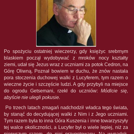
Po spożyciu ostatniej wieczerzy, gdy księżyc srebrnym
blaskiem począł wydobywać z mroków nocy kształty
ziemi, udał się Jezus wraz z uczniami za potok Cedron, na
Górę Oliwną. Poznał bowiem w duchu, że znów nastała
pora stoczenia duchowej walki z Lucyferem, tym razem o
wieczne życie i szczęście ludzi. A gdy przybyli na miejsce
do ogrodu Getsemani, rzekł do uczniów:
Módlcie się,
abyście nie ulegli pokusie.
Po trzech latach zmagań nadchodził władca tego świata,
by stanąć do decydującej walki z Nim i z Jego uczniami.
Tym razem była to inna Góra Kuszenia i inne towarzyszyły
tej walce okoliczności, a Lucyfer był o wiele lepiej, niż za
pierwszym razem, do niej przygotowany. Na wypadek,