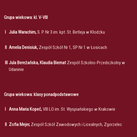
Grupa wiekowa: kl. V-VIII
I
Julia Warachim,
S. P. Nr 3 im. kpt. St. Betleja w Kłodzku
II
Amelia Denisiuk,
Zespół Szkół Nr 1, SP Nr 1 w Łosicach
III
Jula Bereżańska, Klaudia Biernat
Zespół Szkolno-Przedszkolny w
Udaninie
Grupa wiekowa: klasy ponadpodstawowe
I
Anna Maria Kopeć,
VIII LO im. St. Wyspiańskiego w Krakowie
II
Zofia Mejer,
Zespół Szkół Zawodowych i Licealnych, Zgorzelec