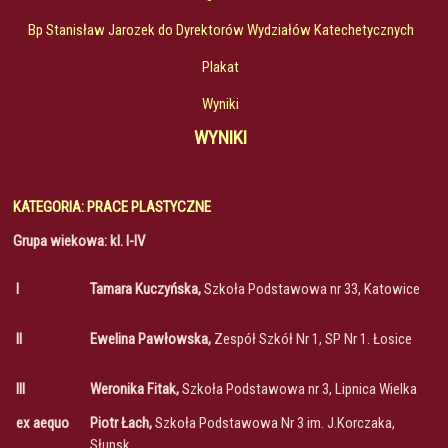
Bp Stanisław Jarozek do Dyrektorów Wydziałów Katechetycznych
Plakat
Wyniki
WYNIKI
KATEGORIA: PRACE PLASTYCZNE
Grupa wiekowa: kl. I-IV
I
Tamara Kuczyńska,
Szkoła Podstawowa nr 33, Katowice
II
Ewelina Pawłowska,
Zespół Szkół Nr 1, SP Nr 1. Łosice
III
Weronika Fitak,
Szkoła Podstawowa nr 3, Lipnica Wielka
ex aequo
Piotr Łach,
Szkoła Podstawowa Nr 3 im. J.Korczaka,
Słupsk