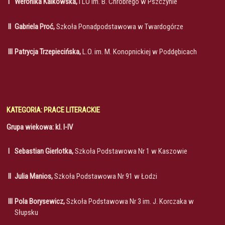
I
Weronika Kalkowska,
I LO im. B. Chrobrego w Pszczynie
II
Gabriela Proć,
Szkoła Ponadpodstawowa w Twardogórze
III
Patrycja Trzepiecińska,
L.O. im. M. Konopnickiej w Poddębicach
KATEGORIA: PRACE LITERACKIE
Grupa wiekowa: kl. I-IV
I
Sebastian Gierlotka,
Szkoła Podstawowa Nr 1 w Kaszowie
II
Julia Manios,
Szkoła Podstawowa Nr 91 w Łodzi
III
Pola Borysewicz,
Szkoła Podstawowa Nr 3 im. J. Korczaka w
Słupsku