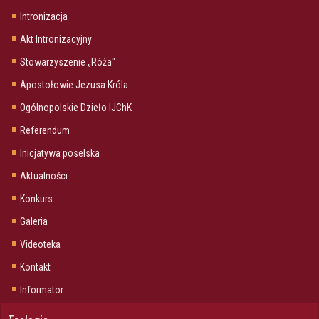
Intronizacja
Akt Intronizacyjny
Stowarzyszenie „Róża"
Apostołowie Jezusa Króla
Ogólnopolskie Dzieło IJChK
Referendum
Inicjatywa poselska
Aktualności
Konkurs
Galeria
Videoteka
Kontakt
Informator