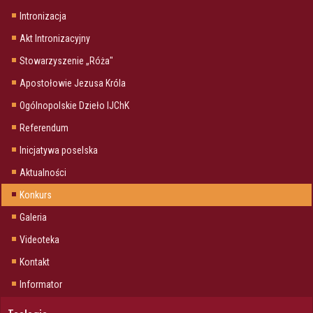
Intronizacja
Akt Intronizacyjny
Stowarzyszenie „Róża"
Apostołowie Jezusa Króla
Ogólnopolskie Dzieło IJChK
Referendum
Inicjatywa poselska
Aktualności
Konkurs
Galeria
Videoteka
Kontakt
Informator