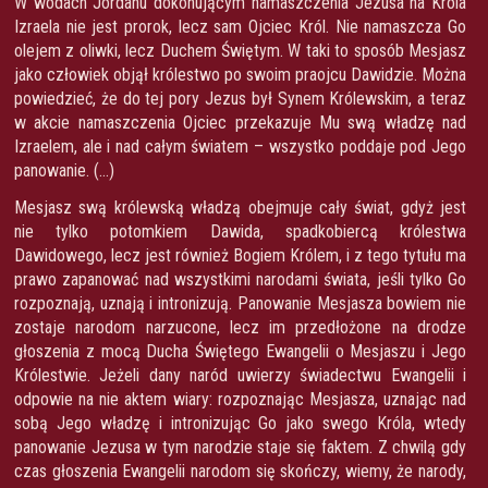
W wodach Jordanu dokonującym namaszczenia Jezusa na Króla
Izraela nie jest prorok, lecz sam Ojciec Król. Nie namaszcza Go
olejem z oliwki, lecz Duchem Świętym. W taki to sposób Mesjasz
jako człowiek objął królestwo po swoim praojcu Dawidzie. Można
powiedzieć, że do tej pory Jezus był Synem Królewskim, a teraz
w akcie namaszczenia Ojciec przekazuje Mu swą władzę nad
Izraelem, ale i nad całym światem – wszystko poddaje pod Jego
panowanie. (…)
Mesjasz swą królewską władzą obejmuje cały świat, gdyż jest
nie tylko potomkiem Dawida, spadkobiercą królestwa
Dawidowego, lecz jest również Bogiem Królem, i z tego tytułu ma
prawo zapanować nad wszystkimi narodami świata, jeśli tylko Go
rozpoznają, uznają i intronizują. Panowanie Mesjasza bowiem nie
zostaje narodom narzucone, lecz im przedłożone na drodze
głoszenia z mocą Ducha Świętego Ewangelii o Mesjaszu i Jego
Królestwie. Jeżeli dany naród uwierzy świadectwu Ewangelii i
odpowie na nie aktem wiary: rozpoznając Mesjasza, uznając nad
sobą Jego władzę i intronizując Go jako swego Króla, wtedy
panowanie Jezusa w tym narodzie staje się faktem. Z chwilą gdy
czas głoszenia Ewangelii narodom się skończy, wiemy, że narody,