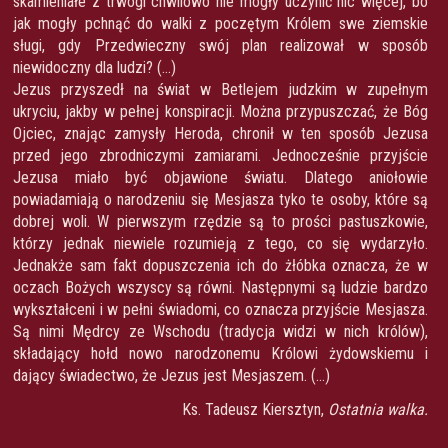
skamieniałe z trwogi chwilowo nie mogły uczynić nic więcej, bo
jak mogły pchnąć do walki z poczętym Królem swe ziemskie
sługi, gdy Przedwieczny swój plan realizował w sposób
niewidoczny dla ludzi? (…)
Jezus przyszedł na świat w Betlejem judzkim w zupełnym
ukryciu, jakby w pełnej konspiracji. Można przypuszczać, że Bóg
Ojciec, znając zamysły Heroda, chronił w ten sposób Jezusa
przed jego zbrodniczymi zamiarami. Jednocześnie przyjście
Jezusa miało być objawione światu. Dlatego aniołowie
powiadamiają o narodzeniu się Mesjasza tyko te osoby, które są
dobrej woli. W pierwszym rzędzie są to prości pastuszkowie,
którzy jednak niewiele rozumieją z tego, co się wydarzyło.
Jednakże sam fakt dopuszczenia ich do żłóbka oznacza, że w
oczach Bożych wszyscy są równi. Następnymi są ludzie bardzo
wykształceni i w pełni świadomi, co oznacza przyjście Mesjasza.
Są nimi Mędrcy ze Wschodu (tradycja widzi w nich królów),
składający hołd nowo narodzonemu Królowi żydowskiemu i
dający świadectwo, że Jezus jest Mesjaszem. (…)
Ks. Tadeusz Kiersztyn,
Ostatnia walka.