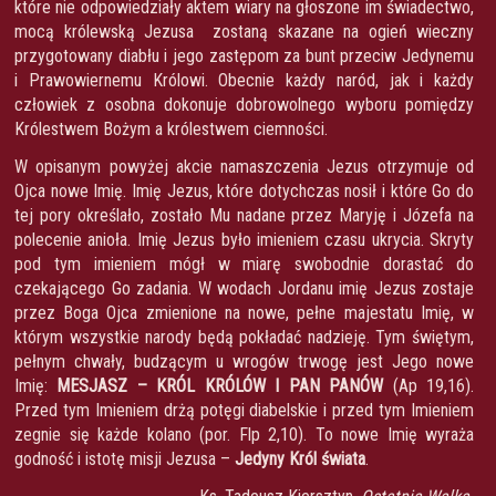
które nie odpowiedziały aktem wiary na głoszone im świadectwo,
mocą królewską Jezusa zostaną skazane na ogień wieczny
przygotowany diabłu i jego zastępom za bunt przeciw Jedynemu
i Prawowiernemu Królowi. Obecnie każdy naród, jak i każdy
człowiek z osobna dokonuje dobrowolnego wyboru pomiędzy
Królestwem Bożym a królestwem ciemności.
W opisanym powyżej akcie namaszczenia Jezus otrzymuje od
Ojca nowe Imię. Imię Jezus, które dotychczas nosił i które Go do
tej pory określało, zostało Mu nadane przez Maryję i Józefa na
polecenie anioła. Imię Jezus było imieniem czasu ukrycia. Skryty
pod tym imieniem mógł w miarę swobodnie dorastać do
czekającego Go zadania. W wodach Jordanu imię Jezus zostaje
przez Boga Ojca zmienione na nowe, pełne majestatu Imię, w
którym wszystkie narody będą pokładać nadzieję. Tym świętym,
pełnym chwały, budzącym u wrogów trwogę jest Jego nowe
Imię:
MESJASZ – KRÓL KRÓLÓW I PAN PANÓW
(Ap 19,16).
Przed tym Imieniem drżą potęgi diabelskie i przed tym Imieniem
zegnie się każde kolano (por. Flp 2,10). To nowe Imię wyraża
godność i istotę misji Jezusa –
Jedyny Król świata
.