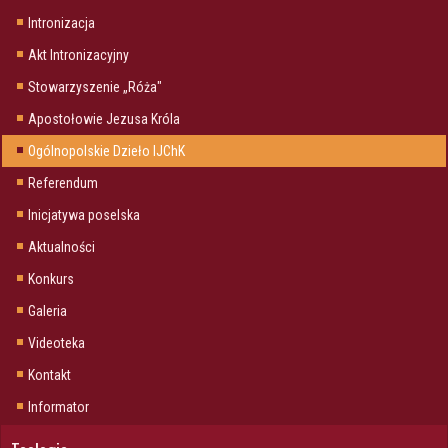
Intronizacja
Akt Intronizacyjny
Stowarzyszenie „Róża"
Apostołowie Jezusa Króla
Ogólnopolskie Dzieło IJChK
Referendum
Inicjatywa poselska
Aktualności
Konkurs
Galeria
Videoteka
Kontakt
Informator