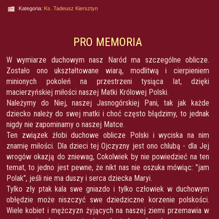
Kategoria:
Ks. Tadeusz Kiersztyn
PRO MEMORIA
W wymiarze duchowym nasz Naród ma szczególne oblicze.
Zostało ono ukształtowane wiarą, modlitwą i cierpieniem
minionych pokoleń na przestrzeni tysiąca lat, dzięki
macierzyńskiej miłości naszej Matki Królowej Polski.
Należymy do Niej, naszej Jasnogórskiej Pani, tak jak każde
dziecko należy do swej matki i choć często błądzimy, to jednak
nigdy nie zapominamy o naszej Matce.
Ten związek żłobi duchowe oblicze Polski i wyciska na nim
znamię miłości. Dla dzieci tej Ojczyzny jest ono chlubą - dla Jej
wrogów okazją do zniewag, Cokolwiek by nie powiedzieć na ten
temat, to jedno jest pewne, że nikt nas nie oszuka mówiąc: "jam
Polak", jeśli nie ma duszy i serca dziecka Maryi.
Tylko zły ptak kala swe gniazdo i tylko człowiek w duchowym
obłędzie może niszczyć swe dziedziczne korzenie polskości.
Wiele kobiet i mężczyzn żyjących na naszej ziemi przemawia w