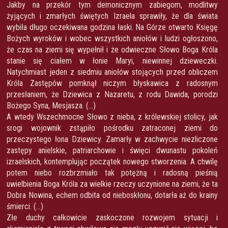
Jakby na przekór tym demonicznym zabiegom, modlitwy
żyjących i zmarłych świętych Izraela sprawiły, że dla świata
wybiła długo oczekiwana godzina łaski. Na Górze otwarto Księgę
Bożych wyroków i wobec wszystkich aniołów i ludzi ogłoszono,
że czas na ziemi się wypełnił i że odwieczne Słowo Boga Króla
stanie się ciałem w łonie Maryi, niewinnej dzieweczki.
Natychmiast jeden z siedmiu aniołów stojących przed obliczem
Króla Zastępów pomknął niczym błyskawica z radosnym
przesłaniem, że Dziewica z Nazaretu, z rodu Dawida, porodzi
Bożego Syna, Mesjasza. (…)
A wtedy Wszechmocne Słowo z nieba, z królewskiej stolicy, jak
srogi wojownik zstąpiło pośrodku zatraconej ziemi do
przeczystego łona Dziewicy. Zamarły w zachwycie niezliczone
zastępy anielskie, patriarchowie i święci dwunastu pokoleń
izraelskich, kontemplując początek nowego stworzenia. A chwilę
potem niebo rozbrzmiało tak potężną i radosną pieśnią
uwielbienia Boga Króla za wielkie rzeczy uczynione na ziemi, że ta
Dobra Nowina, echem odbita od nieboskłonu, dotarła aż do krainy
śmierci. (…)
Złe duchy całkowicie zaskoczone rozwojem sytuacji i