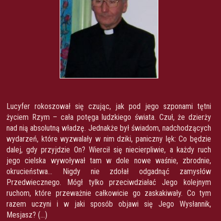
Lucyfer rokoszował się czując, jak pod jego szponami tętni
życiem Rzym – cała potęga ludzkiego świata. Czuł, że dzierży
nad nią absolutną władzę. Jednakże był świadom, nadchodzących
wydarzeń, które wyzwalały w nim dziki, paniczny lęk: Co będzie
dalej, gdy przyjdzie On? Wiercił się niecierpliwie, a każdy ruch
jego cielska wywoływał tam w dole nowe waśnie, zbrodnie,
okrucieństwa… Nigdy nie zdołał odgadnąć zamysłów
Przedwiecznego. Mógł tylko przeciwdziałać Jego kolejnym
ruchom, które przeważnie całkowicie go zaskakiwały. Co tym
razem uczyni i w jaki sposób objawi się Jego Wysłannik,
Mesjasz? (…)