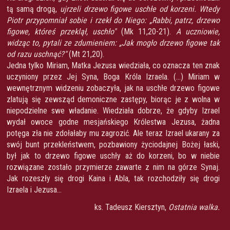
tą samą drogą,
ujrzeli drzewo figowe uschłe od korzeni. Wtedy
Piotr przypomniał sobie i rzekł do Niego: „Rabbi, patrz, drzewo
figowe, któreś przeklął, uschło"
(Mk 11,20-21).
A uczniowie,
widząc to, pytali ze zdumieniem: „Jak mogło drzewo figowe tak
od razu uschnąć?"
(Mt 21,20).
Jedna tylko Miriam, Matka Jezusa wiedziała, co oznacza ten znak
uczyniony przez Jej Syna, Boga Króla Izraela. (...) Miriam w
wewnętrznym widzeniu zobaczyła, jak na uschłe drzewo figowe
zlatują się zewsząd demoniczne zastępy, biorąc je z wolna w
niepodzielne swe władanie. Wiedziała dobrze, że gdyby Izrael
wydał owoce godne mesjańskiego Królestwa Jezusa, żadna
potęga zła nie zdołałaby mu zagrozić. Ale teraz Izrael ukarany za
swój bunt przekleństwem, pozbawiony życiodajnej Bożej łaski,
był jak to drzewo figowe uschły aż do korzeni, bo w niebie
rozwiązane zostało przymierze zawarte z nim na górze Synaj.
Jak rozeszły się drogi Kaina i Abla, tak rozchodziły się drogi
Izraela i Jezusa...
ks. Tadeusz Kiersztyn,
Ostatnia walka.