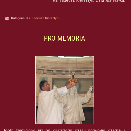
Ks. Tadeusz Kiersztyn,
Ostatnia Walka.
Kategoria:
Ks. Tadeusz Kiersztyn
PRO MEMORIA
Piotr zamyślony już od dłuższego czasu nerwowo szarpał i