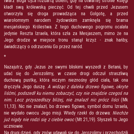
twarz Boga Ojca rozdartą bólem, gdy na otwartej stronie Księgi
kładł swą królewską pieczęć. Od tej chwili przed Jezusem
otworzyła się droga prowadząca na Golgotę, a przed
wiarołomnym narodem żydowskim zamknęła się brama
mesjańskiego Królestwa. Z tego duchowego pogromu ocalała
jedynie Reszta Izraela, która szła za Mesjaszem, mimo że na
Jego drodze w miejsce tronu stanął krzyż - znak hańby,
świadczący o odrzuceniu Go przez naród.
*
Nazajutrz, gdy Jezus ze swymi bliskimi wyszedł z Betanii, by
udać się do Jerozolimy, w czasie drogi odczuł straszliwą
duchową pustkę, która niczym nieznośny głód ciała, tak ona
dręczyła Jego duszę.
A widząc z daleka drzewo figowe, okryte
liśćmi, podszedł ku niemu zobaczyć, czy nie znajdzie czegoś na
nim. Lecz przyszedłszy bliżej, nie znalazł nic prócz liści
(Mk
11,13). Nic nie znalazł, bo drzewo figowe, symbol domu Izraela,
nie wydało owocu Jego misji. Wtedy rzekł do drzewa:
Niechże
już nigdy nie rodzi się z ciebie owoc
(Mt 21,19). Słyszeli to Jego
uczniowie.
Na drugi dzień, gdy znów udawali się do Jerozolimy i przechodzili