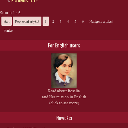
Pro memoria 14
Strona 1 z 6
start
Poprzedni artykuł
1
2
3
4
5
6
Następny artykuł
koniec
For English users
Read about Rosalia
and Her mission in English
(click to see more)
Nowości