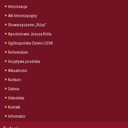
Intronizacja
Akt Intronizacyjny
Stowarzyszenie „Róża"
Apostołowie Jezusa Króla
Ogólnopolskie Dzieło IJChK
Referendum
Inicjatywa poselska
Aktualności
Konkurs
Galeria
Videoteka
Kontakt
Informator