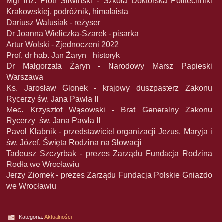
Mgr inż. Piotr Śliwiński - Szkoła Doktorska Politechniki
Krakowskiej, podróżnik, himalaista
Dariusz Walusiak - reżyser
Dr Joanna Wieliczka-Szarek - pisarka
Artur Wolski - Zjednoczeni 2022
Prof. dr hab. Jan Żaryn - historyk
Dr Małgorzata Żaryn - Narodowy Marsz Papieski
Warszawa
Ks. Jarosław Glonek - krajowy duszpasterz Zakonu
Rycerzy św. Jana Pawła II
Mec. Krzysztof Wąsowski - Brat Generalny Zakonu
Rycerzy św. Jana Pawła II
Pavol Klabnik - przedstawiciel organizacji Jezus, Maryja i
św. Józef, Święta Rodzina na Słowacji
Tadeusz Szczyrbak - prezes Zarządu Fundacja Rodzina
Rodła we Wrocławiu
Jerzy Ziomek - prezes Zarządu Fundacja Polskie Gniazdo
we Wrocławiu
Kategoria:
Aktualności