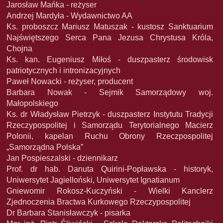
Jarosław Mańka - reżyser
Andrzej Mardyła - Wydawnictwo AA
Ks. proboszcz Mariusz Matuszak - kustosz Sanktuarium
Najświętszego Serca Pana Jezusa Chrystusa Króla,
Chojna
Ks. kan. Eugeniusz Miłoś - duszpasterz środowisk
patriotycznych i intronizacyjnych
Paweł Nowacki - reżyser, producent
Barbara Nowak - Sejmik Samorządowy woj.
Małopolskiego
Ks. dr Władysław Pietrzyk - duszpasterz Instytutu Tradycji
Rzeczypospolitej i Samorządu Terytorialnego Macierz
Polonii, kapelan Ruchu Obrony Rzeczpospolitej
„Samorządna Polska”
Jan Pospieszalski - dziennikarz
Prof. dr hab. Danuta Quirini-Popławska - historyk,
Uniwersytet Jagielloński, Uniwersytet Ignatianum
Gniewomir Rokosz-Kuczyński - Wielki Kanclerz
Zjednoczenia Bractwa Kurkowego Rzeczypospolitej
Dr Barbara Stanisławczyk - pisarka