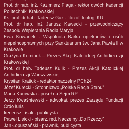
Prof. dr hab. inż. Kazimierz Flaga - rektor dwóch kadencji
Politechniki Krakowskiej
Ks. prof. dr hab. Tadeusz Guz - filozof, teolog, KUL
Prof. dr hab. inż Janusz Kawecki - przewodniczący
Zespołu Wspierania Radia Maryja
Ewa Kowanek - Wspólnota Barka opiekunów i osób
niepełnosprawnych przy Sanktuarium św. Jana Pawła II w
Krakowie
Grażyna Kominek – Prezes Akcji Katolickiej Archidiecezji
Krakowskiej
Prof. dr hab. Tadeusz Kulik - Prezes Akcji Katolickiej
Archidiecezji Warszawskiej
Krystian Kratiuk - redaktor naczelny PCh24
Józef Kurecki - Stronnictwo „Polska Racja Stanu”
Maria Kurowska - poseł na Sejm RP
Jerzy Kwaśniewski - adwokat, prezes Zarządu Fundacji
Ordo Iuris
Ireneusz Lisak - publicysta
Paweł Lisicki - pisarz, red. Naczelny „Do Rzeczy”
Jan Łopuszański - prawnik, publicysta