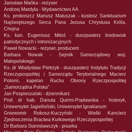
Jarosław Mańka - reżyser
Andrzej Mardyła - Wydawnictwo AA
Ks. proboszcz Mariusz Matuszak - kustosz Sanktuarium
Najświętszego Serca Pana Jezusa Chrystusa Króla,
Chojna
Ks. kan. Eugeniusz Miłoś - duszpasterz środowisk
patriotycznych i intronizacyjnych
Paweł Nowacki - reżyser, producent
Barbara Nowak - Sejmik Samorządowy woj.
Małopolskiego
Ks. dr Władysław Pietrzyk - duszpasterz Instytutu Tradycji
Rzeczypospolitej i Samorządu Terytorialnego Macierz
Polonii, kapelan Ruchu Obrony Rzeczpospolitej
„Samorządna Polska”
Jan Pospieszalski - dziennikarz
Prof. dr hab. Danuta Quirini-Popławska - historyk,
Uniwersytet Jagielloński, Uniwersytet Ignatianum
Gniewomir Rokosz-Kuczyński - Wielki Kanclerz
Zjednoczenia Bractwa Kurkowego Rzeczypospolitej
Dr Barbara Stanisławczyk - pisarka