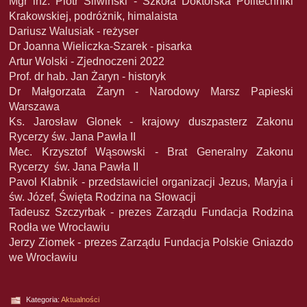
Mgr inż. Piotr Śliwiński - Szkoła Doktorska Politechniki
Krakowskiej, podróżnik, himalaista
Dariusz Walusiak - reżyser
Dr Joanna Wieliczka-Szarek - pisarka
Artur Wolski - Zjednoczeni 2022
Prof. dr hab. Jan Żaryn - historyk
Dr Małgorzata Żaryn - Narodowy Marsz Papieski
Warszawa
Ks. Jarosław Glonek - krajowy duszpasterz Zakonu
Rycerzy św. Jana Pawła II
Mec. Krzysztof Wąsowski - Brat Generalny Zakonu
Rycerzy św. Jana Pawła II
Pavol Klabnik - przedstawiciel organizacji Jezus, Maryja i
św. Józef, Święta Rodzina na Słowacji
Tadeusz Szczyrbak - prezes Zarządu Fundacja Rodzina
Rodła we Wrocławiu
Jerzy Ziomek - prezes Zarządu Fundacja Polskie Gniazdo
we Wrocławiu
Kategoria:
Aktualności