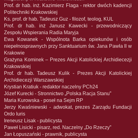
Prof. dr hab. inż. Kazimierz Flaga - rektor dwóch kadencji
Politechniki Krakowskiej
Ks. prof. dr hab. Tadeusz Guz - filozof, teolog, KUL
Prof. dr hab. inż Janusz Kawecki - przewodniczący
Zespołu Wspierania Radia Maryja
Ewa Kowanek - Wspólnota Barka opiekunów i osób
niepełnosprawnych przy Sanktuarium św. Jana Pawła II w
Krakowie
Grażyna Kominek – Prezes Akcji Katolickiej Archidiecezji
Krakowskiej
Prof. dr hab. Tadeusz Kulik - Prezes Akcji Katolickiej
Archidiecezji Warszawskiej
Krystian Kratiuk - redaktor naczelny PCh24
Józef Kurecki - Stronnictwo „Polska Racja Stanu”
Maria Kurowska - poseł na Sejm RP
Jerzy Kwaśniewski - adwokat, prezes Zarządu Fundacji
Ordo Iuris
Ireneusz Lisak - publicysta
Paweł Lisicki - pisarz, red. Naczelny „Do Rzeczy”
Jan Łopuszański - prawnik, publicysta