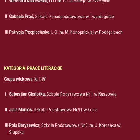
I
Weronika Kalkowska,
I LO im. B. Chrobrego w Pszczynie
II
Gabriela Proć,
Szkoła Ponadpodstawowa w Twardogórze
III
Patrycja Trzepiecińska,
L.O. im. M. Konopnickiej w Poddębicach
KATEGORIA: PRACE LITERACKIE
Grupa wiekowa: kl. I-IV
I
Sebastian Gierlotka,
Szkoła Podstawowa Nr 1 w Kaszowie
II
Julia Manios,
Szkoła Podstawowa Nr 91 w Łodzi
III
Pola Borysewicz,
Szkoła Podstawowa Nr 3 im. J. Korczaka w
Słupsku