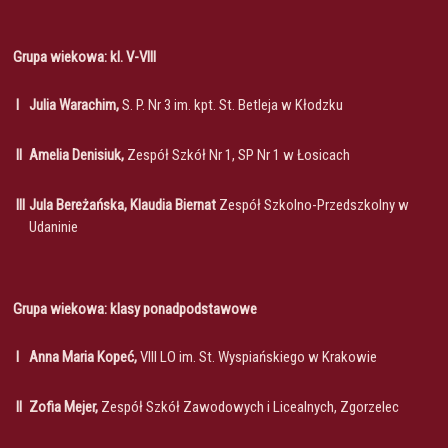
Grupa wiekowa: kl. V-VIII
I
Julia Warachim,
S. P. Nr 3 im. kpt. St. Betleja w Kłodzku
II
Amelia Denisiuk,
Zespół Szkół Nr 1, SP Nr 1 w Łosicach
III
Jula Bereżańska, Klaudia Biernat
Zespół Szkolno-Przedszkolny w
Udaninie
Grupa wiekowa: klasy ponadpodstawowe
I
Anna Maria Kopeć,
VIII LO im. St. Wyspiańskiego w Krakowie
II
Zofia Mejer,
Zespół Szkół Zawodowych i Licealnych, Zgorzelec