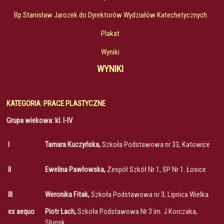
Bp Stanisław Jarozek do Dyrektorów Wydziałów Katechetycznych
Plakat
Wyniki
WYNIKI
KATEGORIA: PRACE PLASTYCZNE
Grupa wiekowa: kl. I-IV
I
Tamara Kuczyńska,
Szkoła Podstawowa nr 33, Katowice
II
Ewelina Pawłowska,
Zespół Szkół Nr 1, SP Nr 1. Łosice
III
Weronika Fitak,
Szkoła Podstawowa nr 3, Lipnica Wielka
ex aequo
Piotr Łach,
Szkoła Podstawowa Nr 3 im. J.Korczaka,
Słupsk