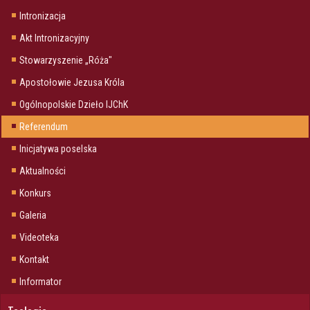
Intronizacja
Akt Intronizacyjny
Stowarzyszenie „Róża"
Apostołowie Jezusa Króla
Ogólnopolskie Dzieło IJChK
Referendum
Inicjatywa poselska
Aktualności
Konkurs
Galeria
Videoteka
Kontakt
Informator