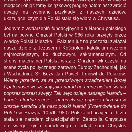
mogącej objąć tomy książkowe; pragnę natomiast zwrócić
uwagę na wybrane przykłady z naszych dziejów,
ukazujące, czym dla Polski stała się wiara w Chrystusa.
Jednym z wydarzeniń fundacyjnych dla Narodu polskiego
był na pewno Chrzest Polski w 966 roku przyjęty przez
władcę Polski Mieszka I. Fakt ten już na początku związał
nasze dzieje z Jezusem i Kościołem katolickim węzłem
najmocniejszym, bo duchowym, sakramentalnym. Od
strony materialnej Polska wraz z Chrztem wkroczyła na
scenę życia politycznego zarówno Europy Zachodniej, jak
i Wschodniej. Sł. Boży Jan Paweł II mówił do Polaków:
Wiemy przecież, że za przedziwnym zrządzeniem Bożej
Opatrzności weszliśmy jako naród na arenę historii świata
poprzez chrzest święty. Tak więc dzieje naszego Narodu –
bogate i trudne dzieje – narodziły się poprzez chrzest i w
chrzcie narodził się nasz polski Naród
(
Przemówienie do
Polaków
, Brazylia 10 VII 1980). Polska od przyjęcia chrztu
stała się narodem chrześcijańskim. Zaprosiła Chrystusa
do swego życia narodowego i odtąd sam Chrystus