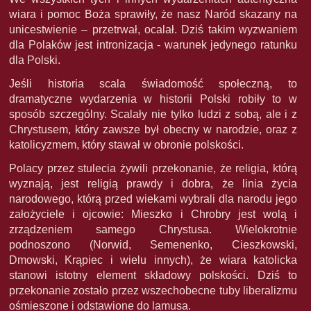
wiara i pomoc Boża sprawiły, że nasz Naród skazany na
unicestwienie – przetrwał, ocalał. Dziś takim wyzwaniem
dla Polaków jest intronizacja - warunek jedynego ratunku
dla Polski.
Jeśli historia scala świadomość społeczną, to
dramatyczne wydarzenia w historii Polski robiły to w
sposób szczególny. Scalały nie tylko ludzi z sobą, ale i z
Chrystusem, który zawsze był obecny w narodzie, oraz z
katolicyzmem, który stawał w obronie polskości.
Polacy przez stulecia żywili przekonanie, że religia, którą
wyznają, jest religią prawdy i dobra, że linia życia
narodowego, którą przed wiekami wybrali dla narodu jego
założyciele i ojcowie: Mieszko i Chrobry jest wolą i
zrządzeniem samego Chrystusa. Wielokrotnie
podnoszono (Norwid, Semenenko, Cieszkowski,
Dmowski, Krąpiec i wielu innych), że wiara katolicka
stanowi istotny element składowy polskości. Dziś to
przekonanie zostało przez wszechobecne tuby liberalizmu
ośmieszone i odstawione do lamusa.