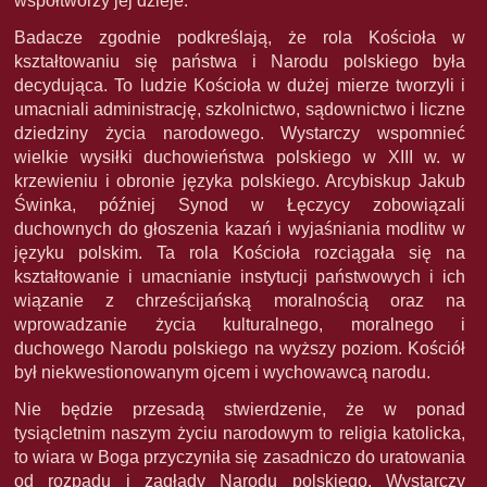
współtworzy jej dzieje.
Badacze zgodnie podkreślają, że rola Kościoła w
kształtowaniu się państwa i Narodu polskiego była
decydująca. To ludzie Kościoła w dużej mierze tworzyli i
umacniali administrację, szkolnictwo, sądownictwo i liczne
dziedziny życia narodowego. Wystarczy wspomnieć
wielkie wysiłki duchowieństwa polskiego w XIII w. w
krzewieniu i obronie języka polskiego. Arcybiskup Jakub
Świnka, później Synod w Łęczycy zobowiązali
duchownych do głoszenia kazań i wyjaśniania modlitw w
języku polskim. Ta rola Kościoła rozciągała się na
kształtowanie i umacnianie instytucji państwowych i ich
wiązanie z chrześcijańską moralnością oraz na
wprowadzanie życia kulturalnego, moralnego i
duchowego Narodu polskiego na wyższy poziom. Kościół
był niekwestionowanym ojcem i wychowawcą narodu.
Nie będzie przesadą stwierdzenie, że w ponad
tysiącletnim naszym życiu narodowym to religia katolicka,
to wiara w Boga przyczyniła się zasadniczo do uratowania
od rozpadu i zagłady Narodu polskiego. Wystarczy