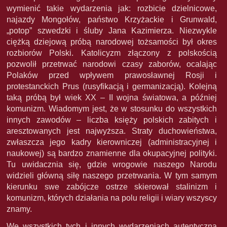
wymienić takie wydarzenia jak: rozbicie dzielnicowe,
najazdy Mongołów, państwo Krzyżackie i Grunwald,
„potop” szwedzki i śluby Jana Kazimierza. Niezwykle
ciężką dziejową próbą narodowej tożsamości był okres
rozbiorów Polski. Katolicyzm złączony z polskością
pozwolił przetrwać narodowi czasy zaborów, ocalając
Polaków przed wpływem prawosławnej Rosji i
protestanckich Prus (rusyfikacją i germanizacją). Kolejną
taką próbą był wiek XX – II wojna światowa, a później
komunizm. Wiadomym jest, że w stosunku do wszystkich
innych zawodów – liczba księży polskich zabitych i
aresztowanych jest najwyższa. Straty duchowieństwa,
zwłaszcza jego kadry kierowniczej (administracyjnej i
naukowej) są bardzo znamienne dla okupacyjnej polityki.
Tu uwidacznia się, gdzie wrogowie naszego Narodu
widzieli główną siłę naszego przetrwania. W tym samym
kierunku swe zabójcze ostrze skierował stalinizm i
komunizm, których działania na polu religii i wiary wszyscy
znamy.
We wszystkich tych i innych wydarzeniach autentyczna