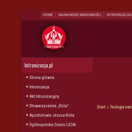
HOME
NAJNOWSZE WIADOMOŚCI
INTRONIZACJA.
Intronizacja.pl
Strona główna
Intronizacja
Akt Intronizacyjny
Stowarzyszenie „Róża"
Start
Teologia nar
Apostołowie Jezusa Króla
Ogólnopolskie Dzieło IJChK