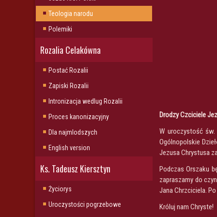
Teologia narodu
Polemiki
Rozalia Celakówna
Postać Rozalii
Zapiski Rozalii
Intronizacja wedlug Rozalii
Drodzy Czciciele Je
Proces kanonizacyjny
W uroczystość św. 
Dla najmlodszych
Ogólnopolskie Dzieł
English version
Jezusa Chrystusa za 
Ks. Tadeusz Kiersztyn
Podczas Orszaku bę
zapraszamy do czyn
Życiorys
Jana Chrzciciela. P
Uroczystości pogrzebowe
Króluj nam Chryste!