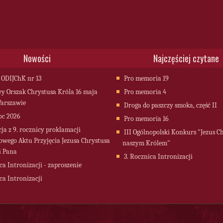
Nowości
Najczęściej czytane
 ODIJChK nr 13
Pro memoria 19
 Orszak Chrystusa Króla 16 maja
Pro memoria 4
arszawie
Droga do paszczy smoka, część II
oc 2026
Pro memoria 16
cja z 9. rocznicy proklamacji
III Ogólnopolski Konkurs "Jezus C
owego Aktu Przyjęcia Jezusa Chrystusa
naszym Królem"
i Pana
3. Rocznica Intronizacji
ca Intronizacji - zaproszenie
ca Intronizacji