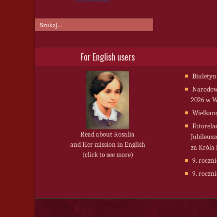
For English users
Biuletyn
Narodowy
2026 w W
Wielkan
Fotorela
Read about Rosalia
Jubileusz
and Her mission in English
za Króla 
(click to see more)
9. roczni
9. roczni