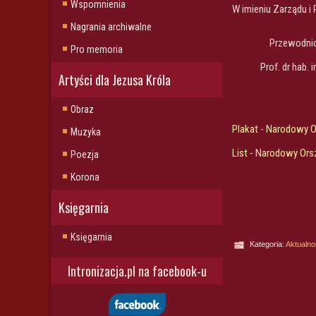
Wspomnienia
W imieniu Zarządu i 
Nagrania archiwalne
Przewodni
Pro memoria
Prof. dr hab. 
Artyści dla Jezusa Króla
Obraz
Plakat - Narodowy 
Muzyka
List - Narodowy Ors
Poezja
Korona
Księgarnia
Księgarnia
Kategoria:
Aktualno
Intronizacja.pl na facebook-u