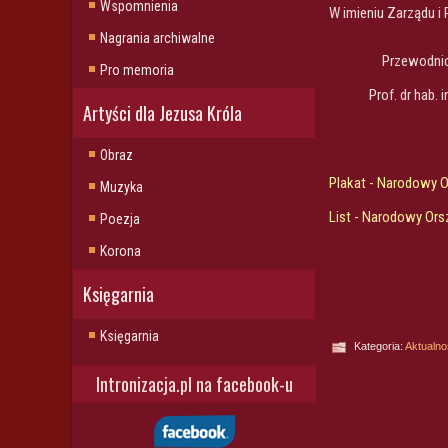
Wspomnienia
W imieniu Zarządu i 
Nagrania archiwalne
Przewodni
Pro memoria
Prof. dr hab. 
Artyści dla Jezusa Króla
Obraz
Plakat - Narodowy 
Muzyka
List - Narodowy Ors
Poezja
Korona
Księgarnia
Księgarnia
Kategoria:
Aktualno
Intronizacja.pl na facebook-u