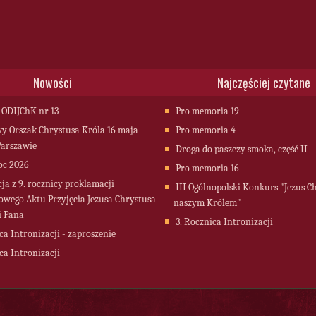
Nowości
Najczęściej czytane
 ODIJChK nr 13
Pro memoria 19
 Orszak Chrystusa Króla 16 maja
Pro memoria 4
arszawie
Droga do paszczy smoka, część II
oc 2026
Pro memoria 16
cja z 9. rocznicy proklamacji
III Ogólnopolski Konkurs "Jezus C
owego Aktu Przyjęcia Jezusa Chrystusa
naszym Królem"
i Pana
3. Rocznica Intronizacji
ca Intronizacji - zaproszenie
ca Intronizacji