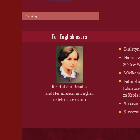
For English users
Biuletyn
Narodowy
2026 w W
Wielkan
Fotorela
Read about Rosalia
Jubileusz
and Her mission in English
za Króla 
(click to see more)
9. roczni
9. roczni