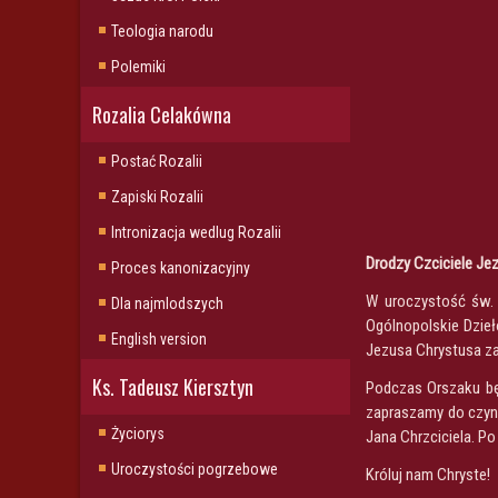
Teologia narodu
Polemiki
Rozalia Celakówna
Postać Rozalii
Zapiski Rozalii
Intronizacja wedlug Rozalii
Drodzy Czciciele Je
Proces kanonizacyjny
W uroczystość św. 
Dla najmlodszych
Ogólnopolskie Dzieł
English version
Jezusa Chrystusa za 
Ks. Tadeusz Kiersztyn
Podczas Orszaku bę
zapraszamy do czyn
Życiorys
Jana Chrzciciela. P
Uroczystości pogrzebowe
Króluj nam Chryste!