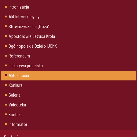
Intronizacja
Akt Intronizacyjny
Stowarzyszenie „Róża"
Apostołowie Jezusa Króla
Ogólnopolskie Dzieło IJChK
Referendum
Inicjatywa poselska
Aktualności
Konkurs
Galeria
Videoteka
Kontakt
Informator