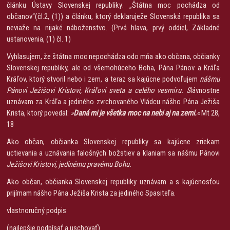
článku Ústavy Slovenskej republiky: „Štátna moc pochádza od
občanov“(čl.2, (1)) a článku, ktorý deklaruježe Slovenská republika sa
neviaže na nijaké náboženstvo. (Prvá hlava, prvý oddiel, Základné
ustanovenia, (1) čl. 1)
Vyhlasujem, že štátna moc nepochádza odo mňa ako občana, občianky
Slovenskej republiky, ale od všemohúceho Boha, Pána Pánov a Kráľa
Kráľov, ktorý stvoril nebo i zem, a teraz sa kajúcne podvoľujem
nášmu
Pánovi Ježišovi Kristovi, Kráľovi sveta a celého vesmíru. S
lávnostne
uznávam za Kráľa a jediného zvrchovaného Vládcu nášho Pána Ježiša
Krista, ktorý povedal:
»
Daná mi je všetka moc na nebi aj na zemi.
«
Mt 28,
18
Ako občan, občianka Slovenskej republiky sa kajúcne zriekam
uctievania a uznávania falošných božstiev a klaniam sa nášmu Pánovi
Ježišovi Kristovi, jedinému pravému Bohu.
Ako občan, občianka Slovenskej republiky uznávam a s kajúcnosťou
prijímam nášho Pána Ježiša Krista za jediného Spasiteľa.
vlastnoručný podpis
(najlepšie podpísať a uschovať)