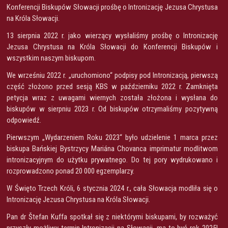
Konferencji Biskupów Słowacji prośbę o Intronizację Jezusa Chrystusa
na Króla Słowacji.
13 sierpnia 2022 r. jako wierzący wysłaliśmy prośbę o Intronizację
Jezusa Chrystusa na Króla Słowacji do Konferencji Biskupów i
wszystkim naszym biskupom.
We wrześniu 2022 r. „uruchomiono“ podpisy pod Intronizacją, pierwszą
część złożono przed sesją KBS w październiku 2022 r. Zamknięta
petycja wraz z uwagami wiernych została złożona i wysłana do
biskupów w sierpniu 2023 r. Od biskupów otrzymaliśmy pozytywną
odpowiedź.
Pierwszym „Wydarzeniem Roku 2023“ było udzielenie 1 marca przez
biskupa Bańskiej Bystrzycy Mariána Chovanca imprimatur modlitwom
intronizacyjnym do użytku prywatnego. Do tej pory wydrukowano i
rozprowadzono ponad 20 000 egzemplarzy.
W Święto Trzech Króli, 6 stycznia 2024 r., cała Słowacja modliła się o
Intronizację Jezusa Chrystusa na Króla Słowacji.
Pan dr Štefan Kuffa spotkał się z niektórymi biskupami, by rozważyć
przyszły możliwy termin Intronizacji na Słowacji, ma to być rok 2025!