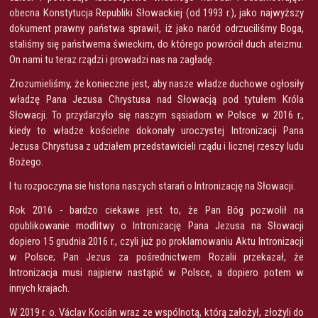
obecna Konstytucja Republiki Słowackiej (od 1993 r.), jako najwyższy
dokument prawny państwa sprawił, iż jako naród odrzuciliśmy Boga,
staliśmy się państwema świeckim, do którego powrócił duch ateizmu.
On nami tu teraz rządzi i prowadzi nas na zagładę.
Zrozumieliśmy, że konieczne jest, aby nasze władze duchowe ogłosiły
władzę Pana Jezusa Chrystusa nad Słowacją pod tytułem Króla
Słowacji. To przydarzyło się naszym sąsiadom w Polsce w 2016 r.,
kiedy to władze kościelne dokonały uroczystej Intronizacji Pana
Jezusa Chrystusa z udziałem przedstawicieli rządu i licznej rzeszy ludu
Bożego.
I tu rozpoczyna sie historia naszych starań o Intronizację na Słowacji.
Rok 2016 - bardzo ciekawe jest to, że Pan Bóg pozwolił na
opublikowanie modlitwy o Intronizację Pana Jezusa na Słowacji
dopiero 15 grudnia 2016 r., czyli już po proklamowaniu Aktu Intronizacji
w Polsce; Pan Jezus za pośrednictwem Rozalii przekazał, że
Intronizacja musi najpierw nastąpić w Polsce, a dopiero potem w
innych krajach.
W 2019 r. o. Václav Kocián wraz ze wspólnotą, którą założył, złożyli do