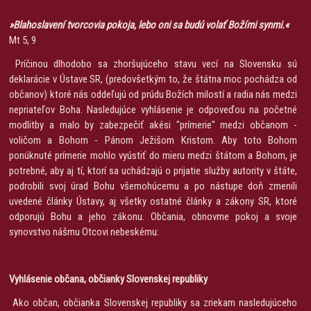
»
Blahoslavení tvorcovia pokoja, lebo oni sa budú volať Božími synmi.
«
Mt 5, 9
Príčinou dlhodobo sa zhoršujúceho stavu vecí na Slovensku sú
deklarácie v Ústave SR, (predovšetkým to, že štátna moc pochádza od
občanov) ktoré nás oddeľujú od prúdu Božích milostí a radia nás medzi
nepriateľov Boha. Nasledujúce vyhlásenie je odpoveďou na početné
modlitby a malo by zabezpečiť akési "prímerie" medzi občanom -
voličom a Bohom - Pánom Ježišom Kristom. Aby toto Bohom
ponúknuté prímerie mohlo vyústiť do mieru medzi štátom a Bohom, je
potrebné, aby aj tí, ktorí sa uchádzajú o prijatie služby autority v štáte,
podrobili svoj úrad Bohu všemohúcemu a po nástupe doň zmenili
uvedené články Ústavy, aj všetky ostatné články a zákony SR, ktoré
odporujú Bohu a jeho zákonu. Občania, obnovme pokoj a svoje
synovstvo nášmu Otcovi nebeskému:
Vyhlásenie občana, občianky Slovenskej republiky
Ako občan, občianka Slovenskej republiky sa zriekam nasledujúceho