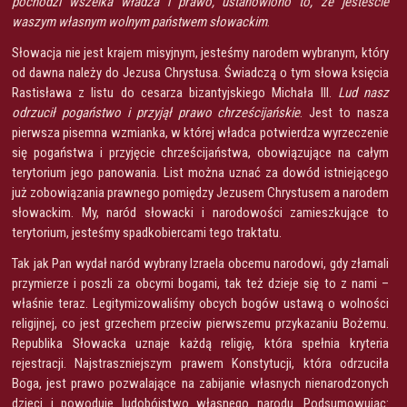
pochodzi wszelka władza i prawo, ustanowiono to, że jesteście
waszym własnym wolnym państwem słowackim
.
Słowacja nie jest krajem misyjnym, jesteśmy narodem wybranym, który
od dawna należy do Jezusa Chrystusa. Świadczą o tym słowa księcia
Rastisława z listu do cesarza bizantyjskiego Michała III.
Lud nasz
odrzucił pogaństwo i przyjął prawo chrześcijańskie
. Jest to nasza
pierwsza pisemna wzmianka, w której władca potwierdza wyrzeczenie
się pogaństwa i przyjęcie chrześcijaństwa, obowiązujące na całym
terytorium jego panowania. List można uznać za dowód istniejącego
już zobowiązania prawnego pomiędzy Jezusem Chrystusem a narodem
słowackim. My, naród słowacki i narodowości zamieszkujące to
terytorium, jesteśmy spadkobiercami tego traktatu.
Tak jak Pan wydał naród wybrany Izraela obcemu narodowi, gdy złamali
przymierze i poszli za obcymi bogami, tak też dzieje się to z nami –
właśnie teraz. Legitymizowaliśmy obcych bogów ustawą o wolności
religijnej, co jest grzechem przeciw pierwszemu przykazaniu Bożemu.
Republika Słowacka uznaje każdą religię, która spełnia kryteria
rejestracji. Najstraszniejszym prawem Konstytucji, która odrzuciła
Boga, jest prawo pozwalające na zabijanie własnych nienarodzonych
dzieci i powoduje ludobójstwo własnego narodu. Podsumowując: