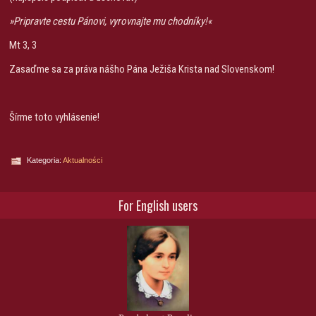
»Pripravte cestu Pánovi, vyrovnajte mu chodníky!«
Mt 3, 3
Zasaďme sa za práva nášho Pána Ježiša Krista nad Slovenskom!
Šírme toto vyhlásenie!
Kategoria:
Aktualności
For English users