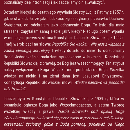
poznaliśmy ideę Intronizacji i jak zaczęliśmy o nią „walczyć“.
Dotarłam kiedyś do ostatniego wywiadu Siostry Łucji z Fatimy z 1957 r.,
gdzie stwierdziła, że jako ludzkość zgrzeszyliśmy przeciwko Duchowi
Świętemu, co odebrałam jako odrzucenie Boga. To było dla mnie
straszne, zapytałam samą siebie: jak?, kiedy? Niedługo potem wpadła
w moje ręce pierwsza strona Konstytucji Republiki Słowackiej z 1992 r.
i mój wzrok padł na słowa:
Republika Słowacka... Nie jest związana z
żadną ideologią ani religią.
I wtedy dotarło do mnie: tu odrzuciliśmy
Boga! Jednocześnie znalazłam sprzeczność w brzmieniu Konstytucji
Republiki Słowackiej z prawdą, że Bóg jest wszechmogący. Ten atrybut
należy wyłącznie do Boga. Wszelka moc pochodzi od Boga. Wszelka
władza na niebie i na ziemi dana jest Jezusowi Chrystusowi.
Konstytucja Republiki Słowackiej mówi:
Władza państwowa pochodzi
od obywateli
.
Inaczej było w Konstytucji Republiki Słowackiej z 1939 r., która w
preambule ogłasza Boga jako Wszechmogącego, a zatem Twórcę
wszelkiej władzy i prawa:
Naród słowacki pod opieką Boga
Wszechmogącego zachował się przez wieki w przeznaczonej dla niego
przestrzeni życiowej, gdzie z Bożą pomocą, ponieważ od Niego