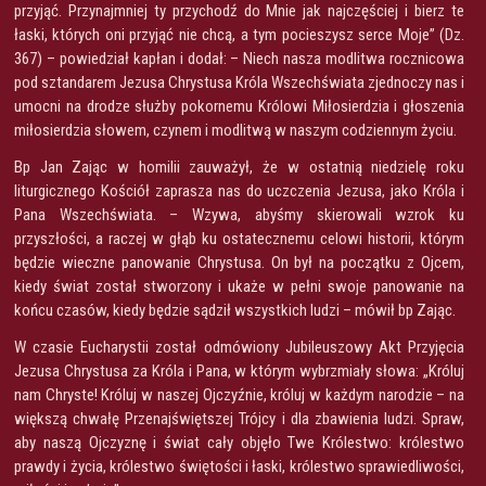
przyjąć. Przynajmniej ty przychodź do Mnie jak najczęściej i bierz te
łaski, których oni przyjąć nie chcą, a tym pocieszysz serce Moje” (Dz.
367) – powiedział kapłan i dodał: – Niech nasza modlitwa rocznicowa
pod sztandarem Jezusa Chrystusa Króla Wszechświata zjednoczy nas i
umocni na drodze służby pokornemu Królowi Miłosierdzia i głoszenia
miłosierdzia słowem, czynem i modlitwą w naszym codziennym życiu.
Bp Jan Zając w homilii zauważył, że w ostatnią niedzielę roku
liturgicznego Kościół zaprasza nas do uczczenia Jezusa, jako Króla i
Pana Wszechświata. – Wzywa, abyśmy skierowali wzrok ku
przyszłości, a raczej w głąb ku ostatecznemu celowi historii, którym
będzie wieczne panowanie Chrystusa. On był na początku z Ojcem,
kiedy świat został stworzony i ukaże w pełni swoje panowanie na
końcu czasów, kiedy będzie sądził wszystkich ludzi – mówił bp Zając.
W czasie Eucharystii został odmówiony Jubileuszowy Akt Przyjęcia
Jezusa Chrystusa za Króla i Pana, w którym wybrzmiały słowa: „Króluj
nam Chryste! Króluj w naszej Ojczyźnie, króluj w każdym narodzie – na
większą chwałę Przenajświętszej Trójcy i dla zbawienia ludzi. Spraw,
aby naszą Ojczyznę i świat cały objęło Twe Królestwo: królestwo
prawdy i życia, królestwo świętości i łaski, królestwo sprawiedliwości,