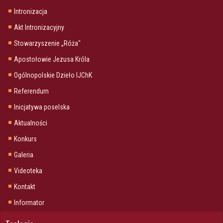
Intronizacja
Akt Intronizacyjny
Stowarzyszenie „Róża"
Apostołowie Jezusa Króla
Ogólnopolskie Dzieło IJChK
Referendum
Inicjatywa poselska
Aktualności
Konkurs
Galeria
Videoteka
Kontakt
Informator