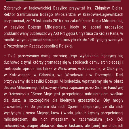
Zebranych w łagiewnickiej Bazylice przywitał ks. Zbigniew Bielas.
Rektor Sanktuarium Bożego Miłosierdzia w Krakowie-Łagiewnikach
przypomniał, że 19 listopada 2016 r. na zakończenie Roku Miłosierdzia,
w bazylice Bożego Miłosierdzia, kiedy to został uroczyście
proklamowany Jubileuszowy Akt Przyjęcia Chrystusa za Króla i Pana, w
modlitewnym zgromadzeniu uczestniczyło około 150 tysięcy wiernych
z Prezydentem Rzeczypospolitej Polskiej.
– Dziś przeżywamy ósmą rocznicę tego wydarzenia. Łączymy się
duchowo z tymi, którzy gromadzą się w stolicach ośmiu archidiecezji i
metropolii: oprócz nas także w Warszawie, w Szczecinie, w Olsztynie,
w Katowicach, w Gdańsku, we Wrocławiu i w Przemyślu. Dziś
przybywamy do bazyliki Bożego Miłosierdzia, wpatrujemy się w obraz
Jezusa Miłosiernego i słyszymy słowa zapisane przez Siostrę Faustynę
w Dzienniczku: “Serce Moje jest przepełnione miłosierdziem wielkim
dla dusz, a szczególnie dla biednych grzeszników. Oby mogły
zrozumieć, że Ja jestem dla nich Ojcem najlepszym, że dla nich
wypłynęła z serca Mojego krew i woda, jako z krynicy przepełnionej
miłosierdziem; dla nich mieszkam w tabernakulum jako Król
miłosierdzia, pragnę obdarzać dusze łaskami, ale [one] nie chcą ich