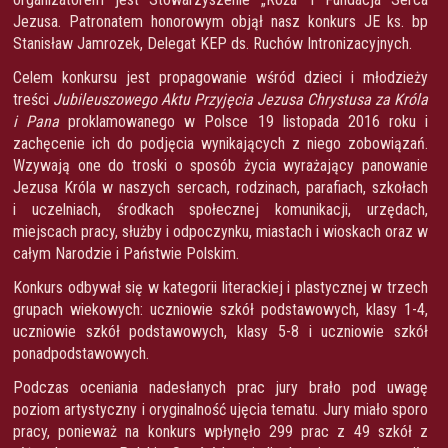
Jezusa. Patronatem honorowym objął nasz konkurs JE ks. bp
Stanisław Jamrozek, Delegat KEP ds. Ruchów Intronizacyjnych.
Celem konkursu jest propagowanie wśród dzieci i młodzieży
treści
Jubileuszowego Aktu Przyjęcia Jezusa Chrystusa za Króla
i Pana
proklamowanego w Polsce 19 listopada 2016 roku i
zachęcenie ich do podjęcia wynikających z niego zobowiązań.
Wzywają one do troski o sposób życia wyrażający panowanie
Jezusa Króla w naszych sercach, rodzinach, parafiach, szkołach
i uczelniach, środkach społecznej komunikacji, urzędach,
miejscach pracy, służby i odpoczynku, miastach i wioskach oraz w
całym Narodzie i Państwie Polskim.
Konkurs odbywał się w kategorii literackiej i plastycznej w trzech
grupach wiekowych: uczniowie szkół podstawowych, klasy 1-4,
uczniowie szkół podstawowych, klasy 5-8 i uczniowie szkół
ponadpodstawowych.
Podczas oceniania nadesłanych prac jury brało pod uwagę
poziom artystyczny i oryginalność ujęcia tematu. Jury miało sporo
pracy, ponieważ na konkurs wpłynęło 299 prac z 49 szkół z