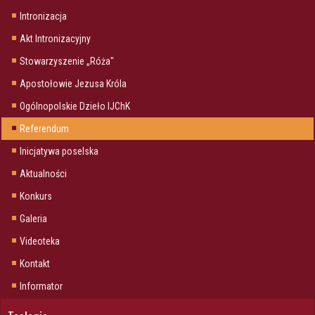
Intronizacja
Akt Intronizacyjny
Stowarzyszenie „Róża"
Apostołowie Jezusa Króla
Ogólnopolskie Dzieło IJChK
Referendum
Inicjatywa poselska
Aktualności
Konkurs
Galeria
Videoteka
Kontakt
Informator