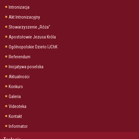
Intronizacja
Akt Intronizacyjny
Stowarzyszenie „Róża"
Apostołowie Jezusa Króla
Ogólnopolskie Dzieło IJChK
Referendum
Inicjatywa poselska
Aktualności
Konkurs
Galeria
Videoteka
Kontakt
Informator