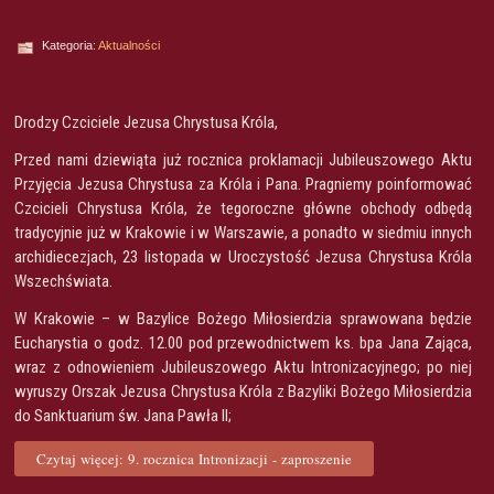
Kategoria:
Aktualności
Drodzy Czciciele Jezusa Chrystusa Króla,
Przed nami dziewiąta już rocznica proklamacji Jubileuszowego Aktu
Przyjęcia Jezusa Chrystusa za Króla i Pana. Pragniemy poinformować
Czcicieli Chrystusa Króla, że tegoroczne główne obchody odbędą
tradycyjnie już w Krakowie i w Warszawie, a ponadto w siedmiu innych
archidiecezjach, 23 listopada w Uroczystość Jezusa Chrystusa Króla
Wszechświata.
W Krakowie – w Bazylice Bożego Miłosierdzia sprawowana będzie
Eucharystia o godz. 12.00 pod przewodnictwem ks. bpa Jana Zająca,
wraz z odnowieniem Jubileuszowego Aktu Intronizacyjnego; po niej
wyruszy Orszak Jezusa Chrystusa Króla z Bazyliki Bożego Miłosierdzia
do Sanktuarium św. Jana Pawła II;
Czytaj więcej: 9. rocznica Intronizacji - zaproszenie