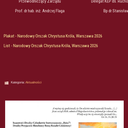
Przewodniczący Zarządu
Delegat KEP ds. Ruchó
Prof. dr hab. inż. Andrzej Flaga
Bp dr Stanisł
Plakat - Narodowy Orszak Chrystusa Króla, Warszawa 2026
List - Narodowy Orszak Chrystusa Króla, Warszawa 2026
Kategoria:
Aktualności