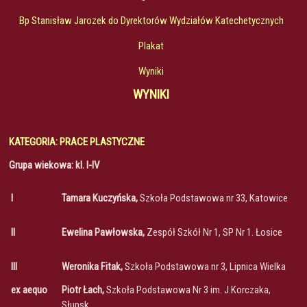
Bp Stanisław Jarozek do Dyrektorów Wydziałów Katechetycznych
Plakat
Wyniki
WYNIKI
KATEGORIA: PRACE PLASTYCZNE
Grupa wiekowa: kl. I-IV
I
Tamara Kuczyńska,
Szkoła Podstawowa nr 33, Katowice
II
Ewelina Pawłowska,
Zespół Szkół Nr 1, SP Nr 1. Łosice
III
Weronika Fitak,
Szkoła Podstawowa nr 3, Lipnica Wielka
ex aequo
Piotr Łach,
Szkoła Podstawowa Nr 3 im. J.Korczaka,
Słupsk