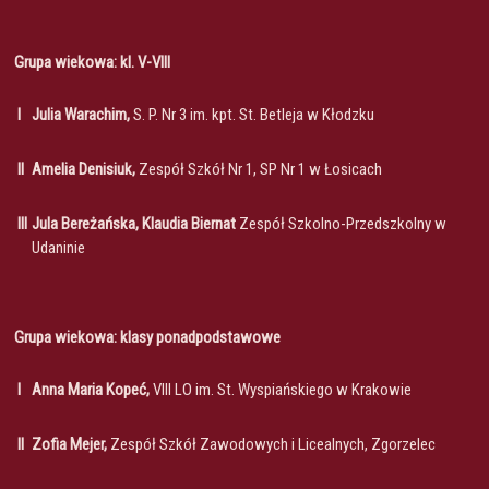
Grupa wiekowa: kl. V-VIII
I
Julia Warachim,
S. P. Nr 3 im. kpt. St. Betleja w Kłodzku
II
Amelia Denisiuk,
Zespół Szkół Nr 1, SP Nr 1 w Łosicach
III
Jula Bereżańska, Klaudia Biernat
Zespół Szkolno-Przedszkolny w
Udaninie
Grupa wiekowa: klasy ponadpodstawowe
I
Anna Maria Kopeć,
VIII LO im. St. Wyspiańskiego w Krakowie
II
Zofia Mejer,
Zespół Szkół Zawodowych i Licealnych, Zgorzelec