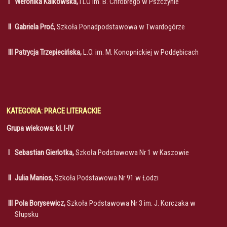
I
Weronika Kalkowska,
I LO im. B. Chrobrego w Pszczynie
II
Gabriela Proć,
Szkoła Ponadpodstawowa w Twardogórze
III
Patrycja Trzepiecińska,
L.O. im. M. Konopnickiej w Poddębicach
KATEGORIA: PRACE LITERACKIE
Grupa wiekowa: kl. I-IV
I
Sebastian Gierlotka,
Szkoła Podstawowa Nr 1 w Kaszowie
II
Julia Manios,
Szkoła Podstawowa Nr 91 w Łodzi
III
Pola Borysewicz,
Szkoła Podstawowa Nr 3 im. J. Korczaka w
Słupsku