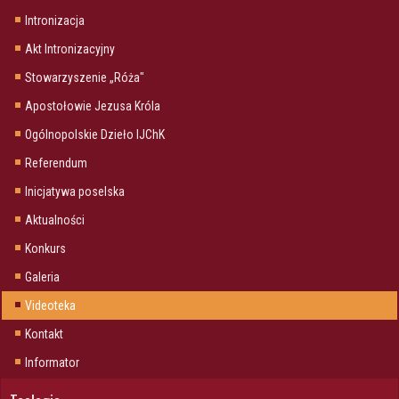
Intronizacja
Akt Intronizacyjny
Stowarzyszenie „Róża"
Apostołowie Jezusa Króla
Ogólnopolskie Dzieło IJChK
Referendum
Inicjatywa poselska
Aktualności
Konkurs
Galeria
Videoteka
Kontakt
Informator