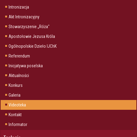
Intronizacja
Akt Intronizacyjny
Stowarzyszenie „Róża"
Apostołowie Jezusa Króla
Ogólnopolskie Dzieło IJChK
Referendum
Inicjatywa poselska
Aktualności
Konkurs
Galeria
Videoteka
Kontakt
Informator