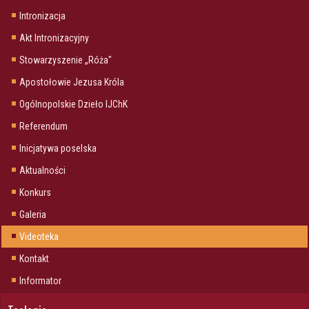
Intronizacja
Akt Intronizacyjny
Stowarzyszenie „Róża"
Apostołowie Jezusa Króla
Ogólnopolskie Dzieło IJChK
Referendum
Inicjatywa poselska
Aktualności
Konkurs
Galeria
Videoteka
Kontakt
Informator